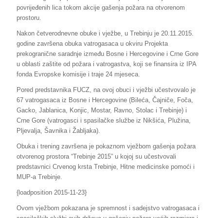
povrijeđenih lica tokom akcije gašenja požara na otvorenom
prostoru.
Nakon četverodnevne obuke i vježbe, u Trebinju je 20.11.2015.
godine završena obuka vatrogasaca u okviru Projekta
prekogranične saradnje između Bosne i Hercegovine i Crne Gore
u oblasti zaštite od požara i vatrogastva, koji se finansira iz IPA
fonda Evropske komisije i traje 24 mjeseca.
Pored predstavnika FUCZ, na ovoj obuci i vježbi učestvovalo je
67 vatrogasaca iz Bosne i Hercegovine (Bileća, Čajniče, Foča,
Gacko, Jablanica, Konjic, Mostar, Ravno, Stolac i Trebinje) i
Crne Gore (vatrogasci i spasilačke službe iz Nikšića, Plužina,
Pljevalja, Šavnika i Žabljaka).
Obuka i trening završena je pokaznom vježbom gašenja požara
otvorenog prostora “Trebinje 2015” u kojoj su učestvovali
predstavnici Crvenog krsta Trebinje, Hitne medicinske pomoći i
MUP-a Trebinje.
{loadposition 2015-11-23}
Ovom vježbom pokazana je spremnost i sadejstvo vatrogasaca i