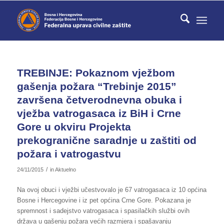
TREBINJE: Pokaznom vježbom
gašenja požara “Trebinje 2015”
završena četverodnevna obuka i
vježba vatrogasaca iz BiH i Crne
Gore u okviru Projekta
prekogranične saradnje u zaštiti od
požara i vatrogastvu
/
24/11/2015
in
Aktuelno
Na ovoj obuci i vježbi učestvovalo je 67 vatrogasaca iz 10 općina
Bosne i Hercegovine i iz pet općina Crne Gore. Pokazana je
spremnost i sadejstvo vatrogasaca i spasilačkih službi ovih
država u gašenju požara većih razmjera i spašavanju