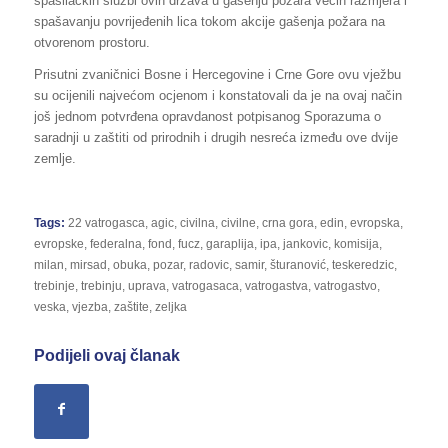
spasilačkih službi ovih država u gašenju požara većih razmjera i
spašavanju povrijeđenih lica tokom akcije gašenja požara na
otvorenom prostoru.
Prisutni zvaničnici Bosne i Hercegovine i Crne Gore ovu vježbu
su ocijenili najvećom ocjenom i konstatovali da je na ovaj način
još jednom potvrđena opravdanost potpisanog Sporazuma o
saradnji u zaštiti od prirodnih i drugih nesreća između ove dvije
zemlje.
Tags:
22 vatrogasca
,
agic
,
civilna
,
civilne
,
crna gora
,
edin
,
evropska
,
evropske
,
federalna
,
fond
,
fucz
,
garaplija
,
ipa
,
jankovic
,
komisija
,
milan
,
mirsad
,
obuka
,
pozar
,
radovic
,
samir
,
šturanović
,
teskeredzic
,
trebinje
,
trebinju
,
uprava
,
vatrogasaca
,
vatrogastva
,
vatrogastvo
,
veska
,
vjezba
,
zaštite
,
zeljka
Podijeli ovaj članak