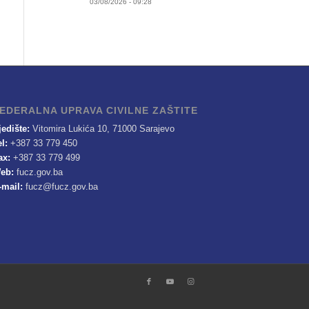
03/08/2026 - 09:28
EDERALNA UPRAVA CIVILNE ZAŠTITE
jedište:
Vitomira Lukića 10, 71000 Sarajevo
el:
+387 33 779 450
ax:
+387 33 779 499
eb:
fucz.gov.ba
-mail:
fucz@fucz.gov.ba