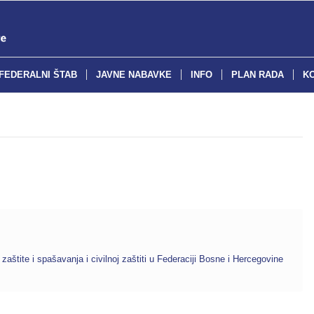
FEDERALNI ŠTAB
JAVNE NABAVKE
INFO
PLAN RADA
K
aštite i spašavanja i civilnoj zaštiti u Federaciji Bosne i Hercegovine