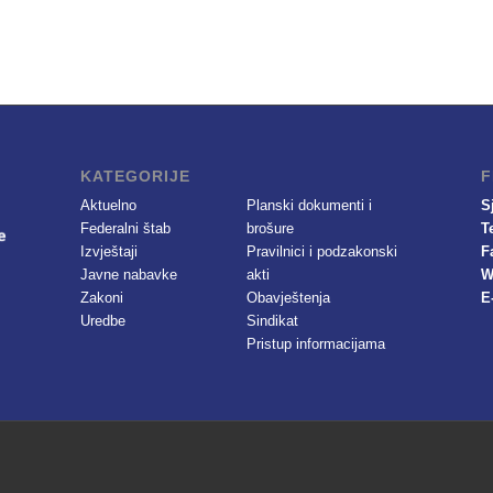
KATEGORIJE
F
Aktuelno
Planski dokumenti i
S
Federalni štab
brošure
T
Izvještaji
Pravilnici i podzakonski
F
Javne nabavke
akti
W
Zakoni
Obavještenja
E
Uredbe
Sindikat
Pristup informacijama