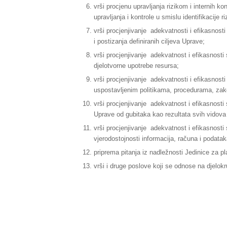
vrši procjenu upravljanja rizikom i internih k
upravljanja i kontrole u smislu identifikacije 
vrši procjenjivanje adekvatnosti i efikasnost
i postizanja definiranih ciljeva Uprave;
vrši procjenjivanje adekvatnost i efikasnosti
djelotvorne upotrebe resursa;
vrši procjenjivanje adekvatnosti i efikasnosti
uspostavljenim politikama, procedurama, zak
vrši procjenjivanje adekvatnost i efikasnosti
Uprave od gubitaka kao rezultata svih vidova 
vrši procjenjivanje adekvatnost i efikasnosti s
vjerodostojnosti informacija, računa i podatak
priprema pitanja iz nadležnosti Jedinice za pl
vrši i druge poslove koji se odnose na djelok