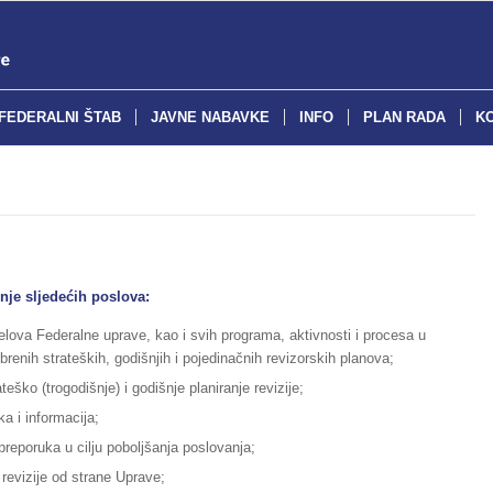
FEDERALNI ŠTAB
JAVNE NABAVKE
INFO
PLAN RADA
K
enje sljedećih poslova:
ijelova Federalne uprave, kao i svih programa, aktivnosti i procesa u
enih strateških, godišnjih i pojedinačnih revizorskih planova;
teško (trogodišnje) i godišnje planiranje revizije;
ka i informacija;
preporuka u cilju poboljšanja poslovanja;
 revizije od strane Uprave;