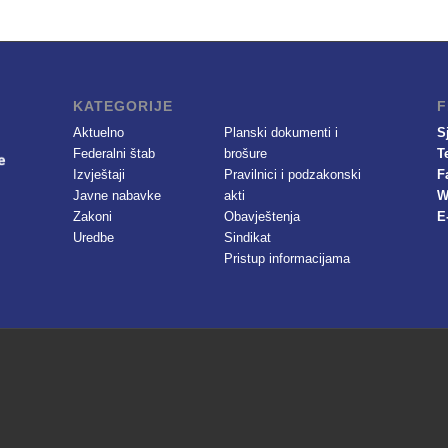
KATEGORIJE
F
Aktuelno
Planski dokumenti i
S
Federalni štab
brošure
T
Izvještaji
Pravilnici i podzakonski
F
Javne nabavke
akti
W
Zakoni
Obavještenja
E
Uredbe
Sindikat
Pristup informacijama