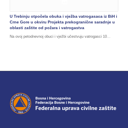
U Trebinju otpočela obuka i vježba vatrogasaca iz BiH i
Crne Gore u okviru Projekta prekogranične saradnje u
oblasti zaštite od požara i vatrogastva
Na ovoj petodnevnoj obuci i vježbi učestvuju vatrogasci 10…