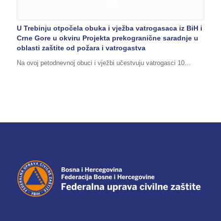
U Trebinju otpočela obuka i vježba vatrogasaca iz BiH i
Crne Gore u okviru Projekta prekogranične saradnje u
oblasti zaštite od požara i vatrogastva
Na ovoj petodnevnoj obuci i vježbi učestvuju vatrogasci 10…