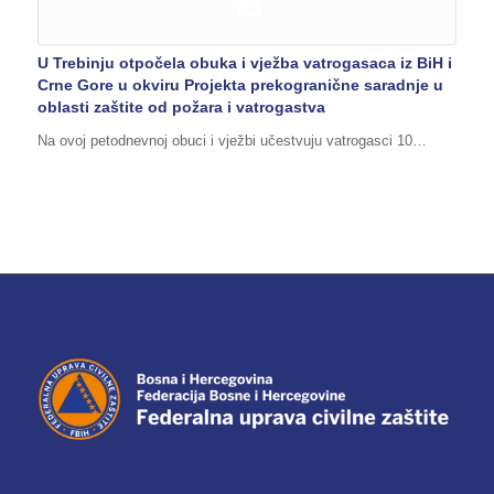
U Trebinju otpočela obuka i vježba vatrogasaca iz BiH i
Crne Gore u okviru Projekta prekogranične saradnje u
oblasti zaštite od požara i vatrogastva
Na ovoj petodnevnoj obuci i vježbi učestvuju vatrogasci 10…