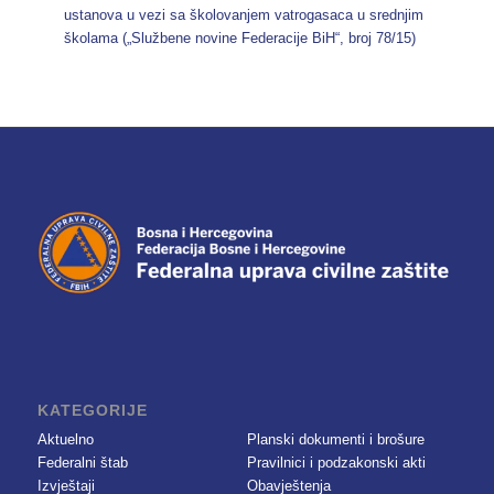
ustanova u vezi sa školovanjem vatrogasaca u srednjim
školama („Službene novine Federacije BiH“, broj 78/15)
KATEGORIJE
Aktuelno
Planski dokumenti i brošure
Federalni štab
Pravilnici i podzakonski akti
Izvještaji
Obavještenja