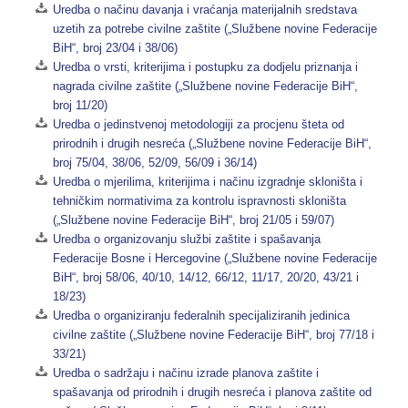
Uredba o načinu davanja i vraćanja materijalnih sredstava
uzetih za potrebe civilne zaštite („Službene novine Federacije
BiH“, broj 23/04 i 38/06)
Uredba o vrsti, kriterijima i postupku za dodjelu priznanja i
nagrada civilne zaštite („Službene novine Federacije BiH“,
broj 11/20)
Uredba o jedinstvenoj metodologiji za procjenu šteta od
prirodnih i drugih nesreća („Službene novine Federacije BiH“,
broj 75/04, 38/06, 52/09, 56/09 i 36/14)
Uredba o mjerilima, kriterijima i načinu izgradnje skloništa i
tehničkim normativima za kontrolu ispravnosti skloništa
(„Službene novine Federacije BiH“, broj 21/05 i 59/07)
Uredba o organizovanju službi zaštite i spašavanja
Federacije Bosne i Hercegovine („Službene novine Federacije
BiH“, broj 58/06, 40/10, 14/12, 66/12, 11/17, 20/20, 43/21 i
18/23)
Uredba o organiziranju federalnih specijaliziranih jedinica
civilne zaštite („Službene novine Federacije BiH“, broj 77/18 i
33/21)
Uredba o sadržaju i načinu izrade planova zaštite i
spašavanja od prirodnih i drugih nesreća i planova zaštite od