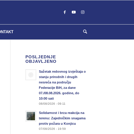
ONTAKT
POSLJEDNJE
OBJAVLJENO
Sažetak redovnog izvještaja o
stanju prirodnih i drugih
nesreća na području
Federacije BiH, za dane
07./08.08.2026. godine, do
10:00 sati
08/08/2026 - 09:11
Solidarnost i brza reakcija na
terenu: Zajedničkim snagama
protiv požara u Konjicu
07/08/2026 - 19:59