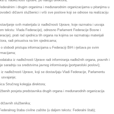
ka iz nadležnosti Uprave, po nalogu direktora;
federalnim i drugim organima i međunarodnim organizacijama u pitanjima u
ovodeći državni službenici i vrši sve poslove koji se odnose na realizaciju
stavljanje svih materijala iz nadležnosti Uprave, koje razmatra i usvaja
jem tekstu: Vlada Federacije), odnosno Parlament Federacije Bosne i
acije), prati rad sjednica tih organa na kojima se razmatraju materijali
ora, radi prisustva na tim sjednicama;
 slobodi pristupa informacijama u Federaciji BiH i
rješava po svim
ormacijama
;
podataka iz nadležnosti Uprave radi informiranja nadležnih organa, pravnih i
aruje saradnju sa sredstvima javnog informisanja (portparolski poslovi);
a iz nadležnosti Uprave, koji se dostavljaju Vladi Federacije, Parlamentu
 usvajanje;
ica Stručnog kolegija direktora;
lužbenih posjeta predstavnika drugih organa i međunarodnih organizacija
 državnih službenika;
ederalnog štaba civilne zaštite (u daljem tekstu: Federalni štab);