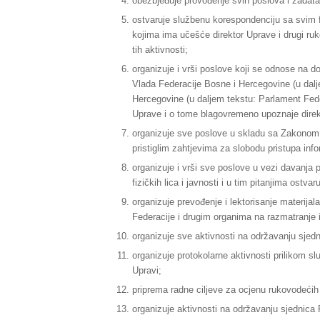
obezbjeđuje provođenje svih poslova i zadata
ostvaruje službenu korespondenciju sa svim 
kojima ima učešće direktor Uprave i drugi ruk
tih aktivnosti;
organizuje i vrši poslove koji se odnose na do
Vlada Federacije Bosne i Hercegovine (u dal
Hercegovine (u daljem tekstu: Parlament Feder
Uprave i o tome blagovremeno upoznaje direkt
organizuje sve poslove u skladu sa Zakonom o
pristiglim zahtjevima za slobodu pristupa inf
organizuje i vrši sve poslove u vezi davanja 
fizičkih lica i javnosti i u tim pitanjima ostv
organizuje prevođenje i lektorisanje materijal
Federacije i drugim organima na razmatranje i
organizuje sve aktivnosti na održavanju sjedn
organizuje protokolarne aktivnosti prilikom s
Upravi;
priprema radne ciljeve za ocjenu rukovodećih
organizuje aktivnosti na održavanju sjednica F