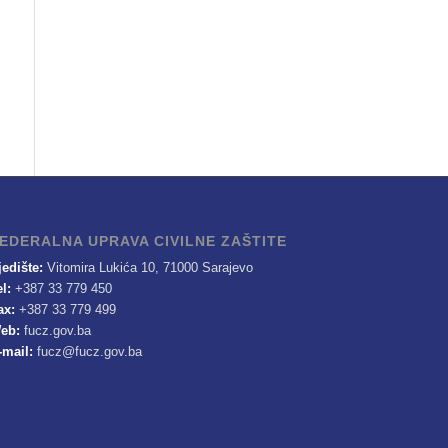
EDERALNA UPRAVA CIVILNE ZAŠTITE
jedište:
Vitomira Lukića 10, 71000 Sarajevo
el:
+387 33 779 450
ax:
+387 33 779 499
eb:
fucz.gov.ba
-mail:
fucz@fucz.gov.ba