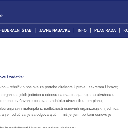
FEDERALNI ŠTAB
JAVNE NABAVKE
INFO
PLAN RADA
K
love i zadatke:
tivno – tehničkih poslova za potrebe direktora Uprave i sekretara Uprave;
h
organizacijskih jedinica u odnosu na sva pitanja, koja su utvrđena u
vremeno izvršavanje poslova i zadataka utvrđenih u tom planu;
etiranju svih materijala iz nadležnosti osnovnih organizacijskih jedinica,
atranje i odlučivanje sa odgovarajućim mišljenjem, po kom osnovu je