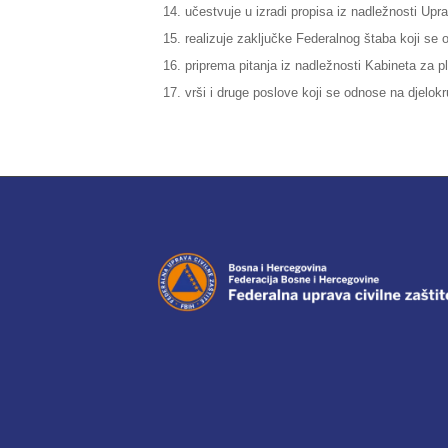
učestvuje u izradi propisa iz nadležnosti Upr
realizuje zaključke Federalnog štaba koji se o
priprema pitanja iz nadležnosti Kabineta za p
vrši i druge poslove koji se odnose na djelok