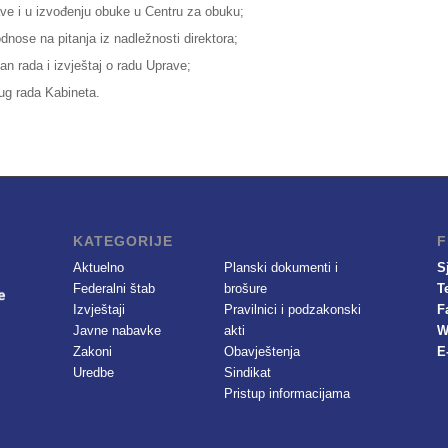
ave i u izvođenju obuke u Centru za obuku;
dnose na pitanja iz nadležnosti direktora;
lan rada i izvještaj o radu Uprave;
rug rada Kabineta.
KATEGORIJE
F
Aktuelno
Planski dokumenti i
S
Federalni štab
brošure
T
Izvještaji
Pravilnici i podzakonski
F
Javne nabavke
akti
W
Zakoni
Obavještenja
E
Uredbe
Sindikat
Pristup informacijama