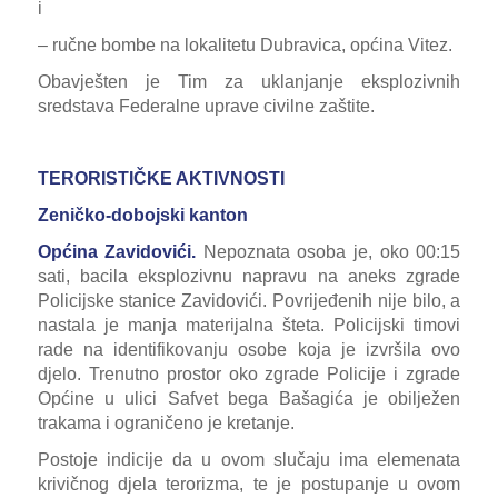
i
– ručne bombe na lokalitetu Dubravica, općina Vitez.
Obavješten je Tim za uklanjanje eksplozivnih
sredstava Federalne uprave civilne zaštite.
TERORISTIČKE AKTIVNOSTI
Zeničko-dobojski kanton
Općina Zavidovići.
Nepoznata osoba je, oko 00:15
sati, bacila eksplozivnu napravu na aneks zgrade
Policijske stanice Zavidovići. Povrijeđenih nije bilo, a
nastala je manja materijalna šteta. Policijski timovi
rade na identifikovanju osobe koja je izvršila ovo
djelo. Trenutno prostor oko zgrade Policije i zgrade
Općine u ulici Safvet bega Bašagića je obilježen
trakama i ograničeno je kretanje.
Postoje indicije da u ovom slučaju ima elemenata
krivičnog djela terorizma, te je postupanje u ovom