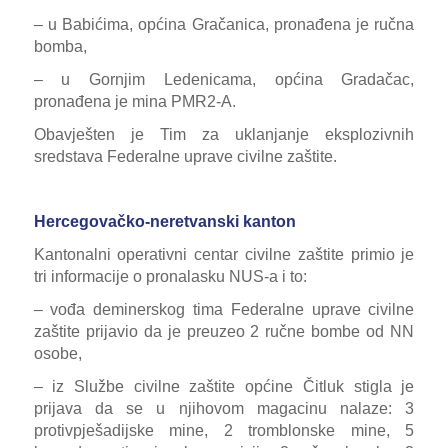
– u Babićima, općina Gračanica, pronađena je ručna
bomba
,
– u Gornjim Ledenicama, općina Gradačac,
pronađena je mina PMR2-A
.
Obavješten je Tim za uklanjanje eksplozivnih
sredstava Federalne uprave civilne zaštite.
Hercegovačko-neretvanski kanton
Kantonalni operativni centar civilne zaštite primio je
tri informacije o pronalasku NUS-a i to:
– vođa deminerskog tima
Federalne uprave civilne
zaštite
prijavio da je preuzeo 2 ručne bombe od NN
osobe,
– iz Službe civilne zaštite općine Čitluk stigla je
prijava da se u njihovom magacinu nalaze: 3
protivpješadijske mine, 2 tromblonske mine, 5