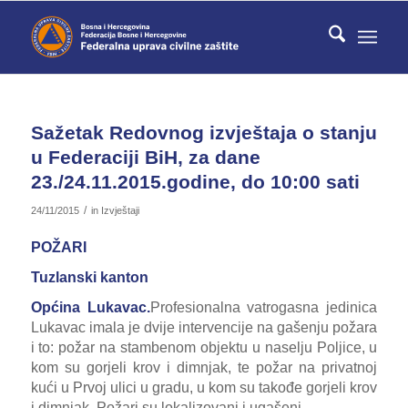
Sažetak Redovnog izvještaja o stanju
u Federaciji BiH, za dane
23./24.11.2015.godine, do 10:00 sati
/
24/11/2015
in
Izvještaji
POŽARI
Tuzlanski kanton
Općina Lukavac.
Profesionalna vatrogasna jedinica
Lukavac imala je dvije intervencije na gašenju požara
i to: požar na stambenom objektu u naselju Poljice, u
kom su gorjeli krov i dimnjak, te požar na privatnoj
kući u Prvoj ulici u gradu, u kom su takođe gorjeli krov
i dimnjak. Požari su lokalizovani i ugašeni.