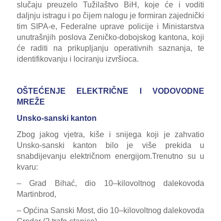
slučaju preuzelo Tužilaštvo BiH, koje će i voditi
daljnju istragu i po čijem nalogu je formiran zajednički
tim SIPA-e, Federalne uprave policije i Ministarstva
unutrašnjih poslova Zeničko-dobojskog kantona, koji
će raditi na prikupljanju operativnih saznanja, te
identifikovanju i lociranju izvršioca.
OŠTEĆENJE ELEKTRIČNE I VODOVODNE
MREŽE
Unsko-sanski kanton
Zbog jakog vjetra, kiše i snijega koji je zahvatio
Unsko-sanski kanton bilo je više prekida u
snabdijevanju električnom energijom
.
T
renutno su u
kvaru:
– Grad Bihać, dio 10–kilovoltnog dalekovoda
Martinbrod,
– Općina Sanski Most, dio 10–kilovoltnog dalekovoda