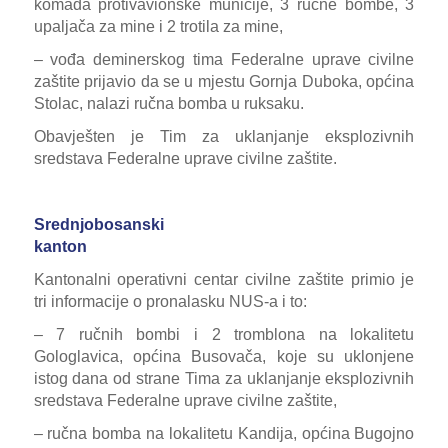
komada protivavionske municije, 3 ručne bombe, 3
upaljača za mine i 2 trotila za mine
,
– vođa deminerskog tima
Federalne uprave civilne
zaštite
prijavio da se u mjestu Gornja Duboka, općina
Stolac, nalazi ručna bomba u ruksaku.
Obavješten je Tim za uklanjanje eksplozivnih
sredstava Federalne uprave civilne zaštite.
Srednjobosanski
kanton
Kantonalni operativni centar civilne zaštite primio je
tri informacije o pronalasku NUS-a i to:
– 7 ručnih bombi i 2 tromblona na lokalitetu
Gologlavica, općina Busovača, koje su uklonjene
istog dana od strane
Tima za uklanjanje eksplozivnih
sredstava Federalne uprave civilne zaštite
,
– ručna bomba na lokalitetu Kandija, općina Bugojno