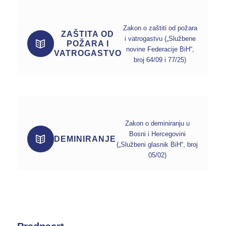
Zakon o zaštiti od požara
ZAŠTITA OD
i vatrogastvu („Službene
POŽARA I
novine Federacije BiH“,
VATROGASTVO
broj 64/09 i 77/25)
Zakon o deminiranju u
Bosni i Hercegovini
DEMINIRANJE
(„Službeni glasnik BiH“, broj
05/02)