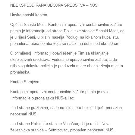
NEEKSPLODIRANA UBOJNA SREDSTVA – NUS
Unsko-sanski kanton
Općina Sanski Most. Kantonalni operativni centar civilne zaštite
primio je informaciju od strane Policijske stanice Sanski Most, da
je u rijeci Sani, u blizini naselja Podlug, na lokalnom kupalištu,
pronađena ručna bomba koja se nalazi na dubini od oko 30 cm.
O primljenoj informaciji obaviješten je Tim za uklanjanje
eksplozivnih sredstava Federalne uprave civilne zaštite, a do
njihovog dolaska policija je preduzela mjere obezbjeđenja mjesta
pronalaska.
Kanton Sarajevo
Kantonalni operativni centar civilne zaštite primio je dvije
informacije o pronalasku NUS-a i to:
– od strane građanina, da je na lokalitetu Luke – Ilijaš, pronađen
nepoznati NUS,
– od strane Policijske stanice Vogošća, da je u ulici Nova
željeznička stanica – Semizovac, pronađen nepoznati NUS.