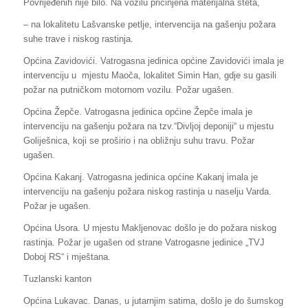
Povrijeđenih nije bilo. Na vozilu pričinjena materijalna šteta,
– na lokalitetu Lašvanske petlje, intervencija na gašenju požara
suhe trave i niskog rastinja.
Općina Zavidovići. Vatrogasna jedinica općine Zavidovići imala je
intervenciju u mjestu Maoča, lokalitet Simin Han, gdje su gasili
požar na putničkom motornom vozilu. Požar ugašen.
Općina Žepče. Vatrogasna jedinica općine Žepče imala je
intervenciju na gašenju požara na tzv.“Divljoj deponiji“ u mjestu
Goliješnica, koji se proširio i na obližnju suhu travu. Požar
ugašen.
Općina Kakanj. Vatrogasna jedinica općine Kakanj imala je
intervenciju na gašenju požara niskog rastinja u naselju Varda.
Požar je ugašen.
Općina Usora. U mjestu Makljenovac došlo je do požara niskog
rastinja. Požar je ugašen od strane Vatrogasne jedinice „TVJ
Doboj RS“ i mještana.
Tuzlanski kanton
Općina Lukavac. Danas, u jutarnjim satima, došlo je do šumskog