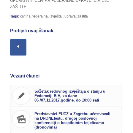
OPERATIVNI CENTAR FEDERALNE UPRAVE CIVILNE
ZAŠTITE
Tags:
civilna
,
federalna
,
izvještaj
,
uprava
,
zaštita
Podijeli ovaj članak
Vezani članci
Sažetak redovnog izvještaja o stanju u
Federaciji BiH, za dane
06./07.11.2017.godine, do 10:00 sati
Predstavnici FUCZ u Zagrebu učestvovali
na DRONEfestu, drugoj poslovnoj
konferenciji o bespilotnim letjelicama
(dronovima)