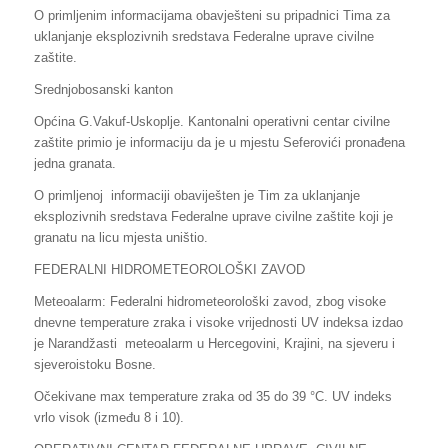
O primljenim informacijama obavješteni su pripadnici Tima za
uklanjanje eksplozivnih sredstava Federalne uprave civilne
zaštite.
Srednjobosanski kanton
Općina G.Vakuf-Uskoplje. Kantonalni operativni centar civilne
zaštite primio je informaciju da je u mjestu Seferovići pronađena
jedna granata.
O primljenoj informaciji obaviješten je Tim za uklanjanje
eksplozivnih sredstava Federalne uprave civilne zaštite koji je
granatu na licu mjesta uništio.
FEDERALNI HIDROMETEOROLOŠKI ZAVOD
Meteoalarm: Federalni hidrometeorološki zavod, zbog visoke
dnevne temperature zraka i visoke vrijednosti UV indeksa izdao
je Narandžasti meteoalarm u Hercegovini, Krajini, na sjeveru i
sjeveroistoku Bosne.
Očekivane max temperature zraka od 35 do 39 °C. UV indeks
vrlo visok (između 8 i 10).