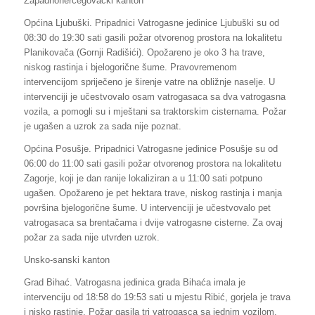
Zapadnohercegovački kanton
Općina Ljubuški. Pripadnici Vatrogasne jedinice Ljubuški su od
08:30 do 19:30 sati gasili požar otvorenog prostora na lokalitetu
Planikovača (Gornji Radišići). Opožareno je oko 3 ha trave,
niskog rastinja i bjelogorične šume. Pravovremenom
intervencijom spriječeno je širenje vatre na obližnje naselje. U
intervenciji je učestvovalo osam vatrogasaca sa dva vatrogasna
vozila, a pomogli su i mještani sa traktorskim cisternama. Požar
je ugašen a uzrok za sada nije poznat.
Općina Posušje. Pripadnici Vatrogasne jedinice Posušje su od
06:00 do 11:00 sati gasili požar otvorenog prostora na lokalitetu
Zagorje, koji je dan ranije lokaliziran a u 11:00 sati potpuno
ugašen. Opožareno je pet hektara trave, niskog rastinja i manja
površina bjelogorične šume. U intervenciji je učestvovalo pet
vatrogasaca sa brentačama i dvije vatrogasne cisterne. Za ovaj
požar za sada nije utvrđen uzrok.
Unsko-sanski kanton
Grad Bihać. Vatrogasna jedinica grada Bihaća imala je
intervenciju od 18:58 do 19:53 sati u mjestu Ribić, gorjela je trava
i nisko rastinje. Požar gasila tri vatrogasca sa jednim vozilom.