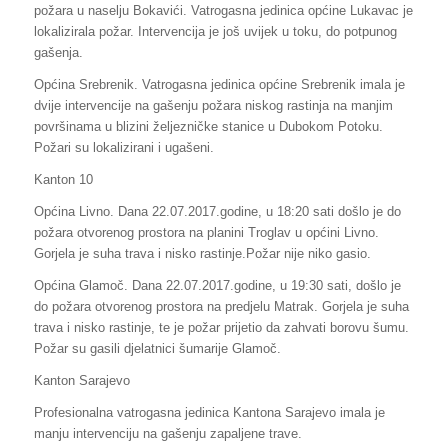
požara u naselju Bokavići. Vatrogasna jedinica općine Lukavac je
lokalizirala požar. Intervencija je još uvijek u toku, do potpunog
gašenja.
Općina Srebrenik. Vatrogasna jedinica općine Srebrenik imala je
dvije intervencije na gašenju požara niskog rastinja na manjim
površinama u blizini željezničke stanice u Dubokom Potoku.
Požari su lokalizirani i ugašeni.
Kanton 10
Općina Livno. Dana 22.07.2017.godine, u 18:20 sati došlo je do
požara otvorenog prostora na planini Troglav u općini Livno.
Gorjela je suha trava i nisko rastinje.Požar nije niko gasio.
Općina Glamoč. Dana 22.07.2017.godine, u 19:30 sati, došlo je
do požara otvorenog prostora na predjelu Matrak. Gorjela je suha
trava i nisko rastinje, te je požar prijetio da zahvati borovu šumu.
Požar su gasili djelatnici šumarije Glamoč.
Kanton Sarajevo
Profesionalna vatrogasna jedinica Kantona Sarajevo imala je
manju intervenciju na gašenju zapaljene trave.