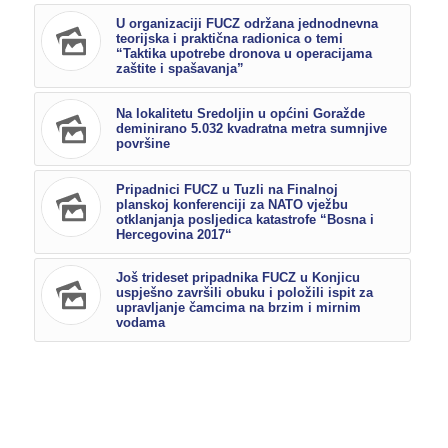
U organizaciji FUCZ održana jednodnevna
teorijska i praktična radionica o temi
“Taktika upotrebe dronova u operacijama
zaštite i spašavanja”
Na lokalitetu Sredoljin u općini Goražde
deminirano 5.032 kvadratna metra sumnjive
površine
Pripadnici FUCZ u Tuzli na Finalnoj
planskoj konferenciji za NATO vježbu
otklanjanja posljedica katastrofe “Bosna i
Hercegovina 2017“
Još trideset pripadnika FUCZ u Konjicu
uspješno završili obuku i položili ispit za
upravljanje čamcima na brzim i mirnim
vodama