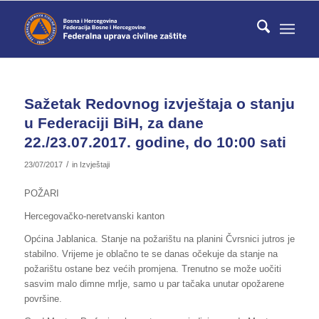
Sažetak Redovnog izvještaja o stanju
u Federaciji BiH, za dane
22./23.07.2017. godine, do 10:00 sati
/
23/07/2017
in
Izvještaji
POŽARI
Hercegovačko-neretvanski kanton
Općina Jablanica. Stanje na požarištu na planini Čvrsnici jutros je
stabilno. Vrijeme je oblačno te se danas očekuje da stanje na
požarištu ostane bez većih promjena. Trenutno se može uočiti
sasvim malo dimne mrlje, samo u par tačaka unutar opožarene
površine.