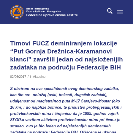
Timovi FUCZ deminiranjem lokacije
“Put Gornja Drežnica-Karamanovi
klanci” završili jedan od najsloženijih
zadataka na području Federacije BiH
/
02/06/2017
in
Aktuelno
S obzirom na sve specifičnosti ovog deminerskog zadatka,
kao što su: položaj (uski, trakasti, dugačak zadatak),
udaljenost od magistralnog puta M-17 Sarajevo-Mostar (oko
16 km) i do najbliže bolnice, te prisustvo protivpješadijskih i
protivtenkovskih mina i činjenicu da je 1995. godine vojnik
SFOR-a vozilom aktivirao protivtenkovsku minu pri čemu je
stradao, ovo je bio jedan od najsloženijih deminerskih
zadataka na području Federacije BiH. Očišćena je ukupna