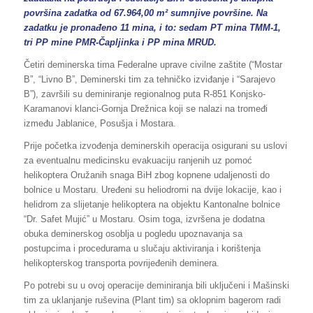
površina zadatka od 67.964,00 m² sumnjive površine. Na
zadatku je pronađeno 11 mina, i to: sedam PT mina TMM-1,
tri PP mine PMR-Čapljinka i PP mina MRUD.
Četiri deminerska tima Federalne uprave civilne zaštite (“Mostar
B”, “Livno B”, Deminerski tim za tehničko izviđanje i “Sarajevo
B”), završili su deminiranje regionalnog puta R-851 Konjsko-
Karamanovi klanci-Gornja Drežnica koji se nalazi na tromeđi
između Jablanice, Posušja i Mostara.
Prije početka izvođenja deminerskih operacija osigurani su uslovi
za eventualnu medicinsku evakuaciju ranjenih uz pomoć
helikoptera Oružanih snaga BiH zbog kopnene udaljenosti do
bolnice u Mostaru. Uređeni su heliodromi na dvije lokacije, kao i
helidrom za slijetanje helikoptera na objektu Kantonalne bolnice
“Dr. Safet Mujić” u Mostaru. Osim toga, izvršena je dodatna
obuka deminerskog osoblja u pogledu upoznavanja sa
postupcima i procedurama u slučaju aktiviranja i korištenja
helikopterskog transporta povrijeđenih deminera.
Po potrebi su u ovoj operacije deminiranja bili uključeni i Mašinski
tim za uklanjanje ruševina (Plant tim) sa oklopnim bagerom radi