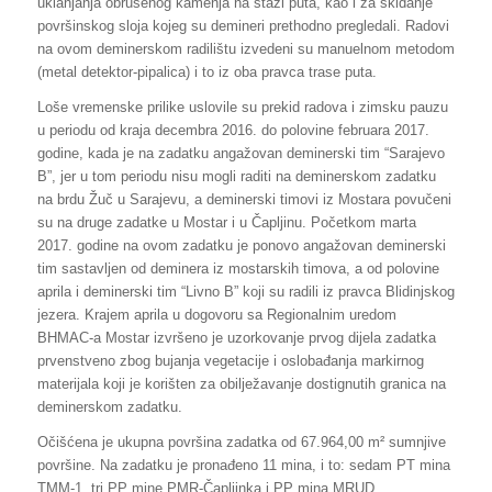
uklanjanja obrušenog kamenja na stazi puta, kao i za skidanje
površinskog sloja kojeg su demineri prethodno pregledali. Radovi
na ovom deminerskom radilištu izvedeni su manuelnom metodom
(metal detektor-pipalica) i to iz oba pravca trase puta.
Loše vremenske prilike uslovile su prekid radova i zimsku pauzu
u periodu od kraja decembra 2016. do polovine februara 2017.
godine, kada je na zadatku angažovan deminerski tim “Sarajevo
B”, jer u tom periodu nisu mogli raditi na deminerskom zadatku
na brdu Žuč u Sarajevu, a deminerski timovi iz Mostara povučeni
su na druge zadatke u Mostar i u Čapljinu. Početkom marta
2017. godine na ovom zadatku je ponovo angažovan deminerski
tim sastavljen od deminera iz mostarskih timova, a od polovine
aprila i deminerski tim “Livno B” koji su radili iz pravca Blidinjskog
jezera. Krajem aprila u dogovoru sa Regionalnim uredom
BHMAC-a Mostar izvršeno je uzorkovanje prvog dijela zadatka
prvenstveno zbog bujanja vegetacije i oslobađanja markirnog
materijala koji je korišten za obilježavanje dostignutih granica na
deminerskom zadatku.
Očišćena je ukupna površina zadatka od 67.964,00 m² sumnjive
površine. Na zadatku je pronađeno 11 mina, i to: sedam PT mina
TMM-1, tri PP mine PMR-Čapljinka i PP mina MRUD.