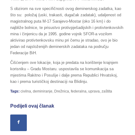
S obzirom na sve specifičnosti ovog deminerskog zadatka, kao
što su: položaj (uski, trakasti, dugačak zadatak), udaljenost od
magistralnog puta M-17 Sarajevo-Mostar (oko 16 km) i do
najbliže bolnice, te prisustvo protivpješadijskih i protivtenkovskih
mina i činjenicu da je 1995. godine vojnik SFOR-a vozilom
aktivirao protivtenkovsku minu pri čemu je stradao, ovo je bio
jedan od najsloženijih deminerskih zadataka na području
Federacije BiH.
Čišćenjem ove lokacije, koja je predata na korištenje krajnjem
korisniku – Gradu Mostaru. uspostavila se komunikacija sa
mjestima Rakitno i Posušje i dalje prema Republici Hrvatskoj,
kao i prema turističkoj destinaciji na Blidinju.
Tags:
civilna
,
deminiranje
,
Drežnica
,
federalna
,
uprava
,
zaštita
Podijeli ovaj članak