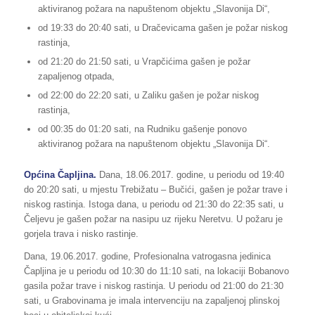
aktiviranog požara na napuštenom objektu „Slavonija Di“,
od 19:33 do 20:40 sati, u Dračevicama gašen je požar niskog
rastinja,
od 21:20 do 21:50 sati, u Vrapčićima gašen je požar
zapaljenog otpada,
od 22:00 do 22:20 sati, u Zaliku gašen je požar niskog
rastinja,
od 00:35 do 01:20 sati, na Rudniku gašenje ponovo
aktiviranog požara na napuštenom objektu „Slavonija Di“.
Općina Čapljina.
Dana, 18.06.2017. godine, u periodu od 19:40
do 20:20 sati, u mjestu Trebižatu – Bučići, gašen je požar trave i
niskog rastinja. Istoga dana, u periodu od 21:30 do 22:35 sati, u
Čeljevu je gašen požar na nasipu uz rijeku Neretvu. U požaru je
gorjela trava i nisko rastinje.
Dana, 19.06.2017. godine, Profesionalna vatrogasna jedinica
Čapljina je u periodu od 10:30 do 11:10 sati, na lokaciji Bobanovo
gasila požar trave i niskog rastinja. U periodu od 21:00 do 21:30
sati, u Grabovinama je imala intervenciju na zapaljenoj plinskoj