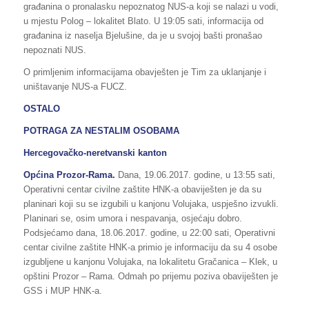
građanina o pronalasku nepoznatog NUS-a koji se nalazi u vodi,
u mjestu Polog – lokalitet Blato. U 19:05 sati, informacija od
građanina iz naselja Bjelušine, da je u svojoj bašti pronašao
nepoznati NUS.
O primljenim informacijama obavješten je Tim za uklanjanje i
uništavanje NUS-a FUCZ.
OSTALO
POTRAGA ZA NESTALIM OSOBAMA
Hercegovačko-neretvanski kanton
Općina Prozor-Rama.
Dana, 19.06.2017. godine, u 13:55 sati,
Operativni centar civilne zaštite HNK-a obaviješten je da su
planinari koji su se izgubili u kanjonu Volujaka, uspješno izvukli.
Planinari se, osim umora i nespavanja, osjećaju dobro.
Podsjećamo dana, 18.06.2017. godine, u 22:00 sati, Operativni
centar civilne zaštite HNK-a primio je informaciju da su 4 osobe
izgubljene u kanjonu Volujaka, na lokalitetu Gračanica – Klek, u
opštini Prozor – Rama. Odmah po prijemu poziva obaviješten je
GSS i MUP HNK-a.