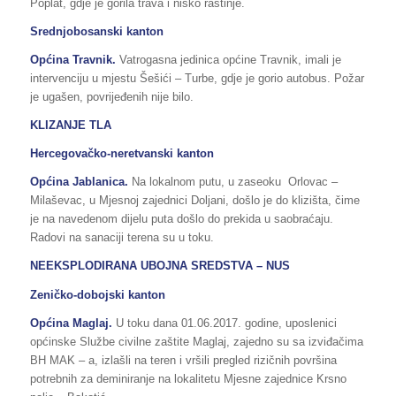
Poplat, gdje je gorila trava i nisko rastinje.
Srednjobosanski kanton
Općina Travnik.
Vatrogasna jedinica općine Travnik, imali je
intervenciju u mjestu Šešići – Turbe, gdje je gorio autobus. Požar
je ugašen, povrijeđenih nije bilo.
KLIZANJE TLA
Hercegovačko-neretvanski kanton
Općina Jablanica.
Na lokalnom putu, u zaseoku Orlovac –
Milaševac, u Mjesnoj zajednici Doljani, došlo je do klizišta, čime
je na navedenom dijelu puta došlo do prekida u saobraćaju.
Radovi na sanaciji terena su u toku.
NEEKSPLODIRANA UBOJNA SREDSTVA – NUS
Zeničko-dobojski kanton
Općina Maglaj.
U toku dana 01.06.2017. godine, uposlenici
općinske Službe civilne zaštite Maglaj, zajedno su sa izviđačima
BH MAK – a, izlašli na teren i vršili pregled rizičnih površina
potrebnih za deminiranje na lokalitetu Mjesne zajednice Krsno