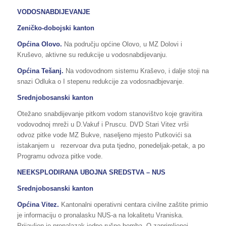
VODOSNABDIJEVANJE
Zeničko-dobojski kanton
Općina Olovo.
Na području općine Olovo, u MZ Dolovi i
Kruševo, aktivne su redukcije u vodosnabdijevanju.
Općina Tešanj.
Na vodovodnom sistemu Kraševo, i dalje stoji na
snazi Odluka o I stepenu redukcije za vodosnadbjevanje.
Srednjobosanski kanton
Otežano snabdijevanje pitkom vodom stanovištvo koje gravitira
vodovodnoj mreži u D.Vakuf i Pruscu. DVD Stari Vitez vrši
odvoz pitke vode MZ Bukve, naseljeno mjesto Putkovići sa
istakanjem u rezervoar dva puta tjedno, ponedeljak-petak, a po
Programu odvoza pitke vode.
NEEKSPLODIRANA UBOJNA SREDSTVA – NUS
Srednjobosanski kanton
Općina Vitez.
Kantonalni operativni centara civilne zaštite primio
je informaciju o pronalasku NUS-a na lokalitetu Vraniska.
Prijavljen je pronalazak jedne ručne bomba. O zaprimljenoj