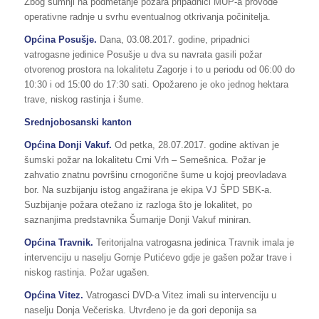
Zbog sumnji na podmetanje požara pripadnici MUP-a provode
operativne radnje u svrhu eventualnog otkrivanja počinitelja.
Općina Posušje.
Dana, 03.08.2017. godine, pripadnici
vatrogasne jedinice Posušje u dva su navrata gasili požar
otvorenog prostora na lokalitetu Zagorje i to u periodu od 06:00 do
10:30 i od 15:00 do 17:30 sati. Opožareno je oko jednog hektara
trave, niskog rastinja i šume.
Srednjobosanski kanton
Općina Donji Vakuf.
Od petka, 28.07.2017. godine aktivan je
šumski požar na lokalitetu Crni Vrh – Semešnica. Požar je
zahvatio znatnu površinu crnogorične šume u kojoj preovladava
bor. Na suzbijanju istog angažirana je ekipa VJ ŠPD SBK-a.
Suzbijanje požara otežano iz razloga što je lokalitet, po
saznanjima predstavnika Šumarije Donji Vakuf miniran.
Općina Travnik.
Teritorijalna vatrogasna jedinica Travnik imala je
intervenciju u naselju Gornje Putićevo gdje je gašen požar trave i
niskog rastinja. Požar ugašen.
Općina Vitez.
Vatrogasci DVD-a Vitez imali su intervenciju u
naselju Donja Večeriska. Utvrđeno je da gori deponija sa