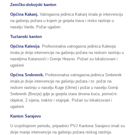
Zeničko-dobojski kanton
Općina Kakanj.
Vatrogasna jedinica Kakanj imala je intervenciju
na gašenju požara u kojem je gorjela trava i nisko rastinje u
naselju Varda. Požar ugašen.
Tuzlanski kanton
Općina Kalesija
. Profesionalna vatrogasna jedinica Kalesija
imala je dvije intervencije na gašenju požara na niskom rastinju u
naseljima Katanovići i Gornje Hrasno. Požari su lokalizovani i
ugašeni.
Općina Srebrenik.
Profesionalna vatrogasna jedinica Srebrenik
imala je dvije intervencije na gašenju požara i to: požar na
niskom rastinju u naselju Kuge (Utrne) i požar u naselju Gornji
Srebrenik (Brezje) gdje je gorjela stara drvena kuća, pomoćni
objekat, 2 sijena, traktor i stajnjak. Požari su lokalizovani i
ugašeni.
Kanton Sarajevo
U izvještajnom periodu, pripadnici PVJ Kantona Sarajevo imali su
dvije manje intervencije na gašenju požara niskog rastinja.