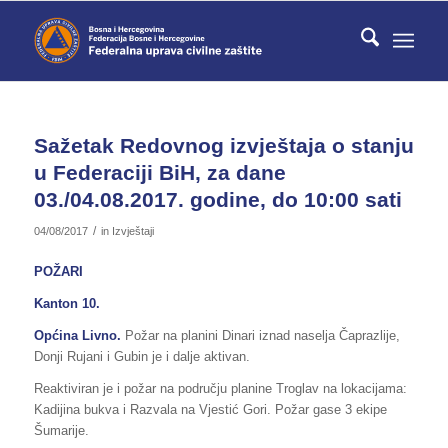
Sažetak Redovnog izvještaja o stanju
u Federaciji BiH, za dane
03./04.08.2017. godine, do 10:00 sati
/
04/08/2017
in
Izvještaji
POŽARI
Kanton 10.
Općina Livno.
Požar na planini Dinari iznad naselja Čaprazlije,
Donji Rujani i Gubin je i dalje aktivan.
Reaktiviran je i požar na području planine Troglav na lokacijama:
Kadijina bukva i Razvala na Vjestić Gori. Požar gase 3 ekipe
Šumarije.