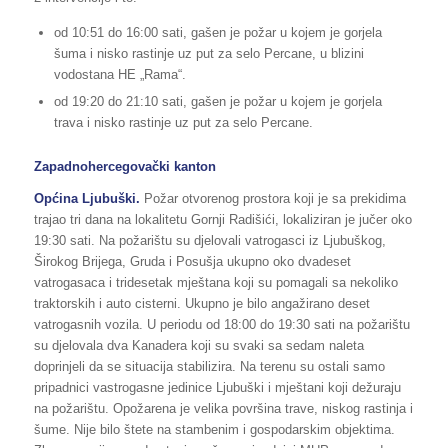
od 10:51 do 16:00 sati, gašen je požar u kojem je gorjela
šuma i nisko rastinje uz put za selo Percane, u blizini
vodostana HE „Rama“.
od 19:20 do 21:10 sati, gašen je požar u kojem je gorjela
trava i nisko rastinje uz put za selo Percane.
Zapadnohercegovački kanton
Općina Ljubuški.
Požar otvorenog prostora koji je sa prekidima
trajao tri dana na lokalitetu Gornji Radišići, lokaliziran je jučer oko
19:30 sati. Na požarištu su djelovali vatrogasci iz Ljubuškog,
Širokog Brijega, Gruda i Posušja ukupno oko dvadeset
vatrogasaca i tridesetak mještana koji su pomagali sa nekoliko
traktorskih i auto cisterni. Ukupno je bilo angažirano deset
vatrogasnih vozila. U periodu od 18:00 do 19:30 sati na požarištu
su djelovala dva Kanadera koji su svaki sa sedam naleta
doprinjeli da se situacija stabilizira. Na terenu su ostali samo
pripadnici vastrogasne jedinice Ljubuški i mještani koji dežuraju
na požarištu. Opožarena je velika površina trave, niskog rastinja i
šume. Nije bilo štete na stambenim i gospodarskim objektima.