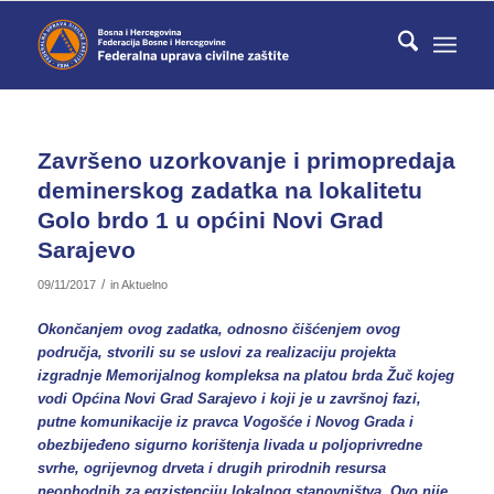
Završeno uzorkovanje i primopredaja
deminerskog zadatka na lokalitetu
Golo brdo 1 u općini Novi Grad
Sarajevo
/
09/11/2017
in
Aktuelno
Okončanjem ovog zadatka, odnosno čišćenjem ovog
područja, stvorili su se uslovi za realizaciju projekta
izgradnje Memorijalnog kompleksa na platou brda Žuč kojeg
vodi Općina Novi Grad Sarajevo i koji je u završnoj fazi,
putne komunikacije iz pravca Vogošće i Novog Grada i
obezbijeđeno sigurno korištenja livada u poljoprivredne
svrhe, ogrijevnog drveta i drugih prirodnih resursa
neophodnih za egzistenciju lokalnog stanovništva. Ovo nije