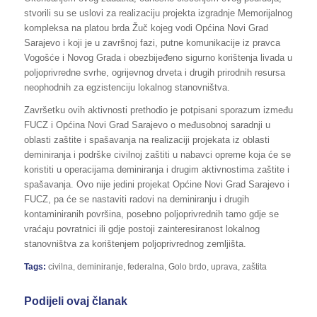
stvorili su se uslovi za realizaciju projekta izgradnje Memorijalnog
kompleksa na platou brda Žuč kojeg vodi Općina Novi Grad
Sarajevo i koji je u završnoj fazi, putne komunikacije iz pravca
Vogošće i Novog Grada i obezbijeđeno sigurno korištenja livada u
poljoprivredne svrhe, ogrijevnog drveta i drugih prirodnih resursa
neophodnih za egzistenciju lokalnog stanovništva.
Završetku ovih aktivnosti prethodio je potpisani sporazum između
FUCZ i Općina Novi Grad Sarajevo o međusobnoj saradnji u
oblasti zaštite i spašavanja na realizaciji projekata iz oblasti
deminiranja i podrške civilnoj zaštiti u nabavci opreme koja će se
koristiti u operacijama deminiranja i drugim aktivnostima zaštite i
spašavanja. Ovo nije jedini projekat Općine Novi Grad Sarajevo i
FUCZ, pa će se nastaviti radovi na deminiranju i drugih
kontaminiranih površina, posebno poljoprivrednih tamo gdje se
vraćaju povratnici ili gdje postoji zainteresiranost lokalnog
stanovništva za korištenjem poljoprivrednog zemljišta.
Tags:
civilna
,
deminiranje
,
federalna
,
Golo brdo
,
uprava
,
zaštita
Podijeli ovaj članak