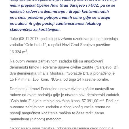
jedini projekat Općine Novi Grad Sarajevo i FUCZ, pa će se
nastaviti radovi na deminiranju i drugih kontaminiranih
površina, posebno poljoprivrednih tamo gdje se vraćaju
povratnici ili gdje postoji zainteresiranost lokalnog
stanovništva za korištenjem.
Juče (08.11.2017. godine) je izvršeno uzorkovanje i primopredaja
zadatka “Golo brdo 1”, u općini Novi Grad Sarajevo površine
2
16.324 m
.
Na ovom veoma zahtjevnom zadatku bili su angažovani
deminerski timovi Federalne uprave civilne zaštite (“Sarajevo B”,
dva deminerska tima iz Mostara i “Goražde B”), a pronađeno je
16 PP mina i 166 kom. NUS-a, od toga 24 kasetne bombe.
Deminerski timovi Federalne uprave civilne zaštite nastavili su
radove na ovom području gdje je otvoren novi deminerski zadatak
“Golo brdo 2” čija sumnjiva površina iznosi 57.391,00 m². Radi se
o veoma zahtjevnom zadatku a zbog konfiguracije terena ne
postoji mogućnost korištenja mašina te ćese raditi samo
manuelnom (ručnom) metodom.
Okončanjem ovog zadatka, odnosno čišćenjem ovog područja,