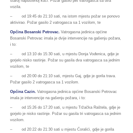
staroj napuštenoj kući. Požar gasilo pet vatrogasca sa dva
vozila.
– od 19:45 do 21:10 sati, na istom mjestu požar se ponovo
aktivirao. Požar gasilo 2 vatrogasca sa 1 vozilom, te
Općina Bosanski Petrovac.
Vatrogasna jedinica općine
Bosanski Petrovac imala je dvije intervencije na gašenju požara,
i to:
– od 13:10 do 15:30 sati, u mjestu Donja Vođenica, gdje je
gorjelo nisko rastinje. Požar su gasila dva vatrogasca sa jednim
vozilom, te
– od 20:00 do 21:10 sati, mjestu Gaj, gdje je gorila trava.
Požar gasilo 2 vatrogasca sa 1 vozilom.
Općina Cazin.
Vatrogasna jedinica općine Bosanski Petrovac
imala je intervencije na gašenju požara, i to:
– od 15:26 do 17:20 sati, u mjestu Tržačka Raštela, gdje je
gorjelo je nisko rastinje. Požar su gasila tri vatrogasca sa jednim
vozilom.
– od 20:22 do 21:30 sati u mjestu Ćoralići, gdje je gorila