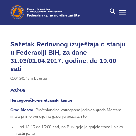
Sažetak Redovnog izvještaja o stanju
u Federaciji BiH, za dane
31.03/01.04.2017. godine, do 10:00
sati
/
01/04/2017
in
Izvještaji
POŽARI
Hercegovačko-neretvanski kanton
Grad Mostar.
Profesionalna vatrogasna jedinica grada Mostara
imala je intervencije na gašenju požara, i to:
– od 13:15 do 15:00 sati, na Buni gdje je gorjela trava i nisko
rastinje, te