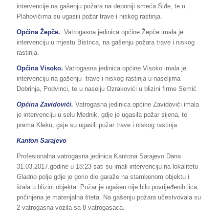
intervencije na gašenju požara na deponiji smeća Siđe, te u
Plahovićima su ugasili požar trave i niskog rastinja.
Općina Žepče.
Vatrogasna jedinica općine Žepče imala je
intervenciju u mjestu Bistrica, na gašenju požara trave i niskog
rastinja.
Općina Visoko.
Vatrogasna jedinica općine Visoko imala je
intervenciju na gašenju trave i niskog rastinja u naseljima
Dobrinja, Podvinci, te u naselju Ozrakovići u blizini firme Semić
Općina Zavidovići.
Vatrogasna jedinica općine Zavidovići imala
je intervenciju u selu Mednik, gdje je ugasila požar sijena, te
prema Kleku, gsje su ugasili požar trave i niskog rastinja.
Kanton Sarajevo
Profesionalna vatrogasna jedinica Kantona Sarajevo Dana
31.03.2017.godine u 18:23 sati su imali intervenciju na lokalitetu
Gladno polje gdje je gorio dio garaže na stambenom objektu i
štala u blizini objekta. Požar je ugašen nije bilo povrijeđenih lica,
pričinjena je materijalna šteta. Na gašenju požara učestvovala su
2 vatrogasna vozila sa 8 vatrogasaca.