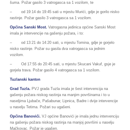
šuma. Požar gasilo 3 vatrogasca sa 1 vozilom, te
– od 19:14 do 19:45 sati u mjestu Murići, gdje je gorilo nisko
rastinje. Požar gasilo 3 vatrogasca sa 1 vozilom.
Općina Sanski Most.
Vatrogasna jedinica općine Sanski Most
imala je intervencije na gašenju požara, i to:
– od 13:21 do 14:20 sati, u mjestu Tomina, gdje je gorjelo
nisko rastinje. Požar su gasila dva vatrogasca sa jednim
vozilom.
– Od 17:55 do 20:45 sati, u mjestu Skucani Vakuf, gsje je
gorjela trava. Požar gasilo 4 vatrogasca sa 1 vozilom.
Tuzlanski kanton
Grad Tuzla.
PVJ grada Tuzla imala je šest intervencija na
gašenju požara niskog rastinja na manjim površinama i to u
naseljima Ljubače, Pašabunar, Lipnica, Badre i dvije intervencije
u naselju Tetima. Požari su ugašeni.
Općina Banovići.
VJ općine Banovići je imala jednu intervenciju
na gašenju požara niskog rastinja na manjoj površini u naselju
Mačkovac. Požar je ugašen.