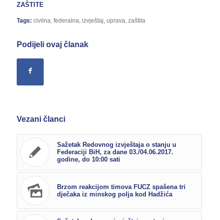
ZAŠTITE
Tags:
civilna
,
federalna
,
izvještaj
,
uprava
,
zaštita
Podijeli ovaj članak
Vezani članci
Sažetak Redovnog izvještaja o stanju u
Federaciji BiH, za dane 03./04.06.2017.
godine, do 10:00 sati
Brzom reakcijom timova FUCZ spašena tri
dječaka iz minskog polja kod Hadžića