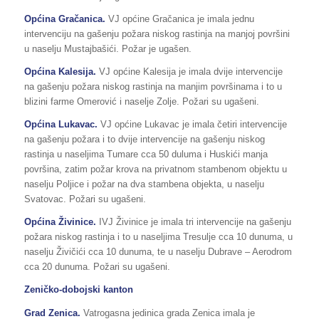
Općina Gračanica.
VJ općine Gračanica je imala jednu
intervenciju na gašenju požara niskog rastinja na manjoj površini
u naselju Mustajbašići. Požar je ugašen.
Općina Kalesija.
VJ općine Kalesija je imala dvije intervencije
na gašenju požara niskog rastinja na manjim površinama i to u
blizini farme Omerović i naselje Zolje. Požari su ugašeni.
Općina Lukavac.
VJ općine Lukavac je imala četiri intervencije
na gašenju požara i to dvije intervencije na gašenju niskog
rastinja u naseljima Tumare cca 50 duluma i Huskići manja
površina, zatim požar krova na privatnom stambenom objektu u
naselju Poljice i požar na dva stambena objekta, u naselju
Svatovac. Požari su ugašeni.
Općina Živinice.
IVJ Živinice je imala tri intervencije na gašenju
požara niskog rastinja i to u naseljima Tresulje cca 10 dunuma, u
naselju Živičići cca 10 dunuma, te u naselju Dubrave – Aerodrom
cca 20 dunuma. Požari su ugašeni.
Zeničko-dobojski kanton
Grad Zenica.
Vatrogasna jedinica grada Zenica imala je