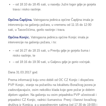
– od 18:10 do 18:45 sati, u naselju Južni logor gdje je gorjela
trava i nisko rastinje.
Općina Čapljina.
Vatrogasna jedinica općine Čapljina imala je
intervenciju na gašenju požara, u vremenu od 11:15 do 12:00
sati, u Tasovčićima, gorilo rastinje i trava.
Općina Konjic.
Vatrogasna jedinica općine Konjic imala je
intervencije na gašenju požara, i to:
– od 16:27 do 18:15 sati, u Prevlju gdje je gorjela šuma i
nisko raslinje, te
– od 18:16 do 19:30 sati, u Galjevu gdje je gorio voćnjak.
Dana 31.03.2017 god.
Prema informaciji koju smo dobili od OC CZ Konjic i dispečera
PVP Konjic, stanje na požarištu na lokalitetu Boračkog jezera je
zadovoljavajuće, osim nekoliko klada koje gore požar je dobrim
dijelom ugašen. Na gašenju su osim pripadnika PVP učestovali i
pripadnici CZ Konjic, radnici šumarstva Prenj i članovi lovačkog
društva iz Konjica, a u popodnevnim satima (od 17:30 do 19:00) i