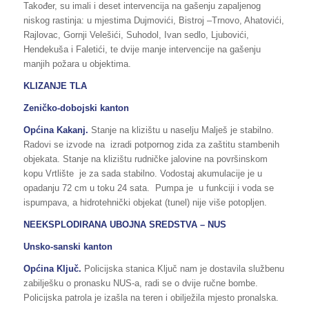
Također, su imali i deset intervencija na gašenju zapaljenog
niskog rastinja: u mjestima Dujmovići, Bistroj –Trnovo, Ahatovići,
Rajlovac, Gornji Velešići, Suhodol, Ivan sedlo, Ljubovići,
Hendekuša i Faletići, te dvije manje intervencije na gašenju
manjih požara u objektima.
KLIZANJE TLA
Zeničko-dobojski kanton
Općina Kakanj.
Stanje na klizištu u naselju Malješ je stabilno.
Radovi se izvode na izradi potpornog zida za zaštitu stambenih
objekata. Stanje na klizištu rudničke jalovine na površinskom
kopu Vrtlište je za sada stabilno. Vodostaj akumulacije je u
opadanju 72 cm u toku 24 sata. Pumpa je u funkciji i voda se
ispumpava, a hidrotehnički objekat (tunel) nije više potopljen.
NEEKSPLODIRANA UBOJNA SREDSTVA – NUS
Unsko-sanski kanton
Općina Ključ.
Policijska stanica Ključ nam je dostavila službenu
zabilješku o pronasku NUS-a, radi se o dvije ručne bombe.
Policijska patrola je izašla na teren i obilježila mjesto pronalska.