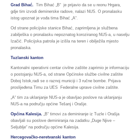
Grad Bihać.
Tim Bihać „B“ je prijavio da se u reonu Hrgara,
gdje tim izvodi deminerske radove, nalazi NUS. O pronalasku
istog upoznat je vođa tima Bihać „A“.
Od strane policijske stanice Bihać, zaprimljena je službena
zabilješka o pronalasku nepoznatog koroziranog NUS-a, u naselju
Izačić. Policijska patrola je izišla na teren i obilježila mjesto
pronalaska.
Tuzlanski kanton
Kantonalni operativni centar civilne zaštite zaprimio je informaciju
o postojanju NUS-a, od strane Općinske službe civilne zaštite
Doboj Istok,radi se o raznoj municiji i 3 ručne bombe. Prijava
proslijeđena Timu za UES Federalne uprave civilne zaštite.
„A“ tim za uklanjanje NUS-a je obavljao poslove na uklanjanju
NUS-a na području općine Tešanj i Orašje.
Općina Kalesija.
„B“ timovi za deminiranje iz Tuzle i Orašja
obavljali su poslove deminiranja na zadatku „Duge Njive –
Seljublje“ na području općine Kalesija.
Hercegovačko-neretvanski kanton