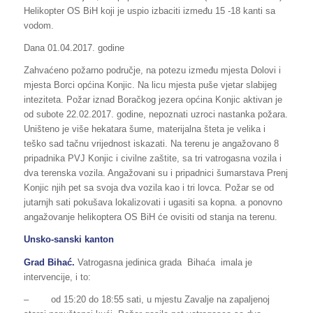
Helikopter OS BiH koji je uspio izbaciti između 15 -18 kanti sa
vodom.
Dana 01.04.2017. godine
Zahvaćeno požarno područje, na potezu između mjesta Dolovi i
mjesta Borci općina Konjic. Na licu mjesta puše vjetar slabijeg
inteziteta. Požar iznad Boračkog jezera općina Konjic aktivan je
od subote 22.02.2017. godine, nepoznati uzroci nastanka požara.
Uništeno je više hekatara šume, materijalna šteta je velika i
teško sad tačnu vrijednost iskazati. Na terenu je angažovano 8
pripadnika PVJ Konjic i civilne zaštite, sa tri vatrogasna vozila i
dva terenska vozila. Angažovani su i pripadnici šumarstava Prenj
Konjic njih pet sa svoja dva vozila kao i tri lovca. Požar se od
jutarnjh sati pokušava lokalizovati i ugasiti sa kopna. a ponovno
angažovanje helikoptera OS BiH će ovisiti od stanja na terenu.
Unsko-sanski kanton
Grad Bihać.
Vatrogasna jedinica grada Bihaća imala je
intervencije, i to:
– od 15:20 do 18:55 sati, u mjestu Zavalje na zapaljenoj