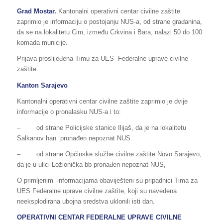
Grad Mostar.
Kantonalni operativni centar civilne zaštite
zaprimio je informaciju o postojanju NUS-a, od strane građanina,
da se na lokalitetu Cim, između Crkvina i Bara, nalazi 50 do 100
komada municije.
Prijava proslijeđena Timu za UES Federalne uprave civilne
zaštite.
Kanton Sarajevo
Kantonalni operativni centar civilne zaštite zaprimio je dvije
informacije o pronalasku NUS-a i to:
– od strane Policijske stanice Ilijaš, da je na lokalitetu
Salkanov han pronađen nepoznat NUS.
– od strane Općinske službe civilne zaštite Novo Sarajevo,
da je u ulici Ložionička bb pronađen nepoznat NUS,
O primljenim informacijama obaviješteni su pripadnici Tima za
UES Federalne uprave civilne zaštite, koji su navedena
neeksplodirana ubojna sredstva uklonili isti dan.
OPERATIVNI CENTAR FEDERALNE UPRAVE CIVILNE