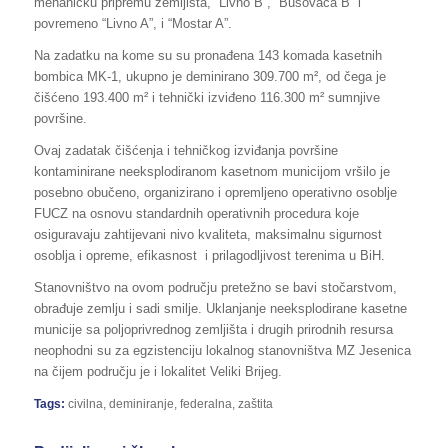
mehaničku pripremu zemljišta, “Livno B”, “Busovača B” i
povremeno “Livno A”, i “Mostar A”.
Na zadatku na kome su su pronađena 143 komada kasetnih
bombica MK-1, ukupno je deminirano 309.700 m², od čega je
čišćeno 193.400 m² i tehnički izviđeno 116.300 m² sumnjive
površine.
Ovaj zadatak čišćenja i tehničkog izviđanja površine
kontaminirane neeksplodiranom kasetnom municijom vršilo je
posebno obučeno, organizirano i opremljeno operativno osoblje
FUCZ na osnovu standardnih operativnih procedura koje
osiguravaju zahtijevani nivo kvaliteta, maksimalnu sigurnost
osoblja i opreme, efikasnost i prilagodljivost terenima u BiH.
Stanovništvo na ovom području pretežno se bavi stočarstvom,
obrađuje zemlju i sadi smilje. Uklanjanje neeksplodirane kasetne
municije sa poljoprivrednog zemljišta i drugih prirodnih resursa
neophodni su za egzistenciju lokalnog stanovništva MZ Jesenica
na čijem području je i lokalitet Veliki Brijeg.
Tags:
civilna
,
deminiranje
,
federalna
,
zaštita