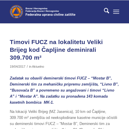
Timovi FUCZ na lokalitetu Veliki
Brijeg kod Čapljine deminirali
309.700 m²
/
19/04/2017
in
Aktuelno
Zadatak su obavili deminerski timovi FUCZ – “Mostar B”,
Deminerski tim za mehaničku pripremu zemljišta, “Livno B”,
“Busovača B” a povremeno su angažovani i timovi “Livno
A” i “Mostar A”. Na zadatku su pronađena 143 komada
kasetnih bombica MK-1.
Na lokaciji Veliki Brijeg (MZ Jasenica), 10 km od Čapljine,
309.700 m² zemljišta od neeksplodirane kasetne municije očistili
su deminerski timovi FUCZ – “Mostar B”, Deminerski tim za