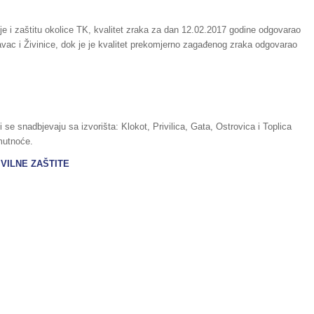
je i zaštitu okolice TK, kvalitet zraka za dan 12.02.2017 godine odgovarao
avac i Živinice, dok je je kvalitet prekomjerno zagađenog zraka odgovarao
 se snadbjevaju sa izvorišta: Klokot, Privilica, Gata, Ostrovica i Toplica
mutnoće.
VILNE ZAŠTITE