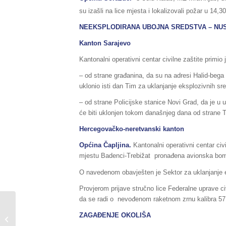
su izašli na lice mjesta i lokalizovali požar u 14,
NEEKSPLODIRANA UBOJNA SREDSTVA – NU
Kanton Sarajevo
Kantonalni operativni centar civilne zaštite primio
– od strane građanina, da su na adresi Halid-bega
uklonio isti dan Tim za uklanjanje eksplozivnih sr
– od strane Policijske stanice Novi Grad, da je 
će biti uklonjen tokom današnjeg dana od strane T
Hercegovačko-neretvanski kanton
Općina Čapljina.
Kantonalni operativni centar civi
mjestu Badenci-Trebižat pronađena avionska bo
O navedenom obavješten je Sektor za uklanjanje e
Provjerom prijave stručno lice Federalne uprave c
da se radi o nevođenom raketnom zrnu kalibra 57
Sažetak Redovnog izvještaja o stanju
ZAGAĐENJE OKOLIŠA
u Federaciji BiH, za dane