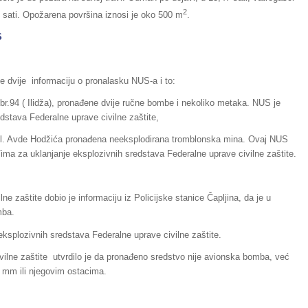
2
30 sati. Opožarena površina iznosi je oko 500 m
.
S
 je dvije informaciju o pronalasku NUS-a i to:
 br.94 ( Ilidža), pronađene dvije ručne bombe i nekoliko metaka. NUS je
edstava Federalne uprave civilne zaštite,
u ul. Avde Hodžića pronađena neeksplodirana tromblonska mina. Ovaj NUS
ima za uklanjanje eksplozivnih sredstava Federalne uprave civilne zaštite.
lne zaštite dobio je informaciju iz Policijske stanice Čapljina, da je u
mba.
ksplozivnih sredstava Federalne uprave civilne zaštite.
ivilne zaštite utvrdilo je da pronađeno sredstvo nije avionska bomba, već
 mm ili njegovim ostacima.