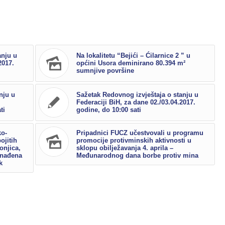
anju u
Na lokalitetu “Bejići – Ćilarnice 2 ” u
2017.
općini Usora deminirano 80.394 m²
sumnjive površine
nju u
Sažetak Redovnog izvještaja o stanju u
Federaciji BiH, za dane 02./03.04.2017.
ti
godine, do 10:00 sati
ko-
Pripadnici FUCZ učestvovali u programu
ojitih
promocije protivminskih aktivnosti u
onjica,
sklopu obilježavanja 4. aprila –
onađena
Međunarodnog dana borbe protiv mina
k