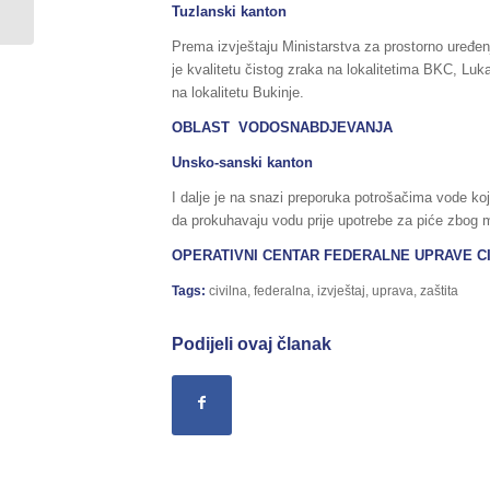
11./12.02.2017....
Tuzlanski kanton
Prema izvještaju Ministarstva za prostorno uređen
je kvalitetu čistog zraka na lokalitetima BKC, Luk
na lokalitetu Bukinje.
OBLAST VODOSNABDJEVANJA
Unsko-sanski kanton
I dalje je na snazi preporuka potrošačima vode koji
da prokuhavaju vodu prije upotrebe za piće zbog 
OPERATIVNI CENTAR FEDERALNE UPRAVE CI
Tags:
civilna
,
federalna
,
izvještaj
,
uprava
,
zaštita
Podijeli ovaj članak