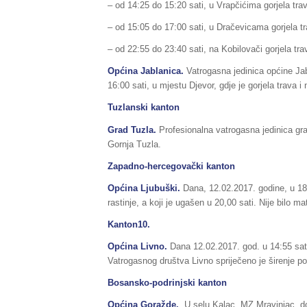
– od 14:25 do 15:20 sati, u Vrapčićima gorjela trava
– od 15:05 do 17:00 sati, u Dračevicama gorjela tra
– od 22:55 do 23:40 sati, na Kobilovači gorjela trav
Općina Jablanica.
Vatrogasna jedinica općine Ja
16:00 sati, u mjestu Djevor, gdje je gorjela trava i 
Tuzlanski kanton
Grad Tuzla.
Profesionalna vatrogasna jedinica gra
Gornja Tuzla.
Zapadno-hercegovački kanton
Općina Ljubuški.
Dana, 12.02.2017. godine, u 18:4
rastinje, a koji je ugašen u 20,00 sati. Nije bilo mat
Kanton10.
Općina Livno.
Dana 12.02.2017. god. u 14:55 sati,
Vatrogasnog društva Livno spriječeno je širenje po
Bosansko-podrinjski kanton
Općina Goražde.
U selu Kalac, MZ Mravinjac, doš