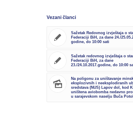
Vezani članci
Sažetak Redovnog izvještaja o st
Federaciji BiH, za dane 24./25.05.
godine, do 10:00 sati
Sažetak redovnog izvještaja o sta
Federaciji BiH, za dane
23./24.10.2017.godine, do 10:00 sa
Na poligonu za uništavanje mins
eksplozivnih i neeksplodiranih ub
sredstava (NUS) Lapov dol, kod K
uništena aviobomba nedavno pr
u sarajevskom naselju Buča Poto