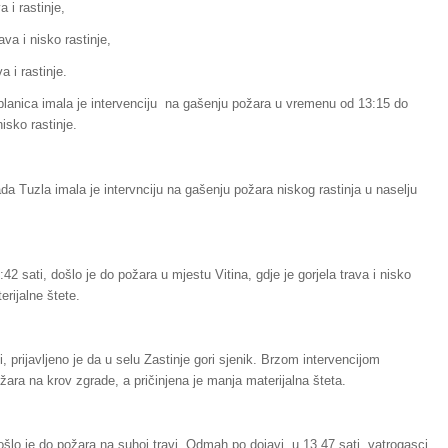
 i rastinje,
va i nisko rastinje,
a i rastinje.
blanica imala je intervenciju na gašenju požara u vremenu od 13:15 do
nisko rastinje.
da Tuzla imala je intervnciju na gašenju požara niskog rastinja u naselju
2 sati, došlo je do požara u mjestu Vitina, gdje je gorjela trava i nisko
erijalne štete.
 prijavljeno je da u selu Zastinje gori sjenik. Brzom intervencijom
žara na krov zgrade, a pričinjena je manja materijalna šteta.
lo je do požara na suhoj travi. Odmah po dojavi, u 13,47 sati, vatrogasci