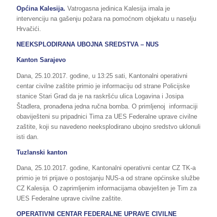
Općina Kalesija.
Vatrogasna jedinica Kalesija imala je
intervenciju na gašenju požara na pomoćnom objekatu u naselju
Hrvačići.
NEEKSPLODIRANA UBOJNA SREDSTVA – NUS
Kanton Sarajevo
Dana, 25.10.2017. godine, u 13:25 sati, Kantonalni operativni
centar civilne zaštite primio je informaciju od strane Policijske
stanice Stari Grad da je na raskršću ulica Logavina i Josipa
Štadlera, pronađena jedna ručna bomba. O primljenoj informaciji
obaviješteni su pripadnici Tima za UES Federalne uprave civilne
zaštite, koji su navedeno neeksplodirano ubojno sredstvo uklonuli
isti dan.
Tuzlanski kanton
Dana, 25.10.2017. godine, Kantonalni operativni centar CZ TK-a
primio je tri prijave o postojanju NUS-a od strane općinske službe
CZ Kalesija. O zaprimljenim informacijama obavješten je Tim za
UES Federalne uprave civilne zaštite.
OPERATIVNI CENTAR FEDERALNE UPRAVE CIVILNE