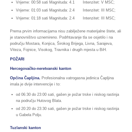
Vrijeme: 00:58 sati Magnituda: 4.1 Intenzitet: V MSC;
Vrijeme: 01:03 sati Magnituda: 2.4 Intenzitet: III MSC;
Vrijeme: 01:18 sati Magnituda: 2.4 Intenzitet: III MSC;
Prema prvim informacijama nisu zabilježene materijalne štete, ali
je stanovništvo uznemireno. Podrhtavanje tla se osjetilo i na
području Mostara, Konjica, Širokog Brijega, Livna, Sarajeva,
Viteza, Fojnice, Visokog, Travnika i drugih mjesta u BiH.
POŽARI
Hercegovačko-neretvanski kanton
Općina
Čapljina.
Profesionalna vatrogasna jedinica Čapljina
imala je dvije intervencije i to:
od 06:30 do 23:00 sati, gašen je požar trske i niskog rastinja
na području Hutovog Blata.
od 20:20 do 23:30 sati, gašen je požar trske i niskog rastinja
u Gabela Polju.
Tuzlanski kanton