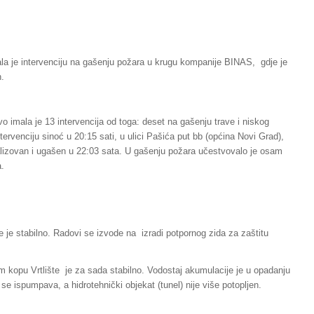
ala je intervenciju na gašenju požara u krugu kompanije BINAS, gdje je
n.
 imala je 13 intervencija od toga: deset na gašenju trave i niskog
tervenciju sinoć u 20:15 sati, u ulici Pašića put bb (općina Novi Grad),
kalizovan i ugašen u 22:03 sata. U gašenju požara učestvovalo je osam
a.
je je stabilno. Radovi se izvode na izradi potpornog zida za zaštitu
om kopu Vrtlište je za sada stabilno. Vodostaj akumulacije je u opadanju
e ispumpava, a hidrotehnički objekat (tunel) nije više potopljen.