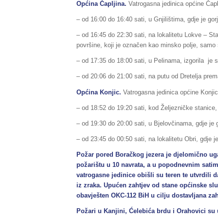
Općina Čapljina.
Vatrogasna jedinica općine Čaplj
– od 16:00 do 16:40 sati, u Gnjilištima, gdje je gorj
– od 16:45 do 22:30 sati, na lokalitetu Lokve – Sta
površine, koji je označen kao minsko polje, samo 
– od 17:35 do 18:00 sati, u Pelinama, izgorila je 
– od 20:06 do 21:00 sati, na putu od Dretelja prema
Općina Konjic.
Vatrogasna jedinica općine Konjic 
– od 18:52 do 19:20 sati, kod Željezničke stanice,
– od 19:30 do 20:00 sati, u Bjelovčinama, gdje je go
– od 23:45 do 00:50 sati, na lokalitetu Obri, gdje je
Požar pored Boračkog jezera je djelomično ugaš
požarištu u 10 navrata, a u popodnevnim satima 
vatrogasne jedinice obišli su teren te utvrdil
iz zraka. Upućen zahtjev od stane općinske s
obavješten OKC-112 BiH u cilju dostavljana z
Požari u Kanjini, Ćelebića brdu i Orahovici su