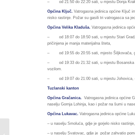
– od 21:50 do 22:20 sati, u mjestu Donja Krakača
Općina Ključ.
Vatrogasna jedinica općine Ključ ima
nisko rastinje. Požar su gasili tri vatrogasca sa j
Općina Velika Kladuša.
Vatrogasna jedinica općin
– od 18:07 do 18:50 sati, u mjestu Stari Grad, g
pričinjena je manja materijalna šteta,
– od 19:55 do 20:55 sati, mjesto Šiljkovača, gdj
– od 19:33 do 21:32 sati, u mjestu Bosanska Boj
vozilom.
– od 19:07 do 21:00 sati, u mjestu Johovica, gdj
Tuzlanski kanton
Općina Gračanica.
Vatrogasna jedinica općine Gr
naselju Gornja Lohinja, kao i požar na šumi u nase
Općina Lukavac.
Vatrogasna jedinica općine Luka
– u naselju Smoluća, gdje je gorjelo nisko rastinje,
Brzom akcijom u kojoj su učestvovali
– u naselju Svatovac, gdje je požar zahvatio pomo
i pripadnici FUCZ spašena