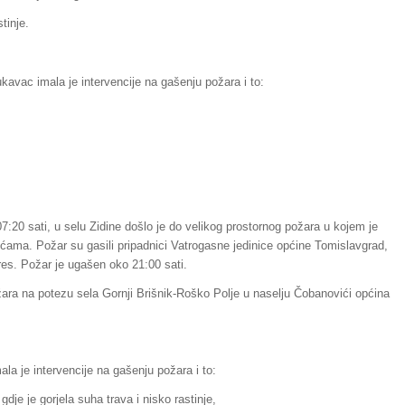
tinje.
kavac imala je intervencije na gašenju požara i to:
:20 sati, u selu Zidine došlo je do velikog prostornog požara u kojem je
 kućama. Požar su gasili pripadnici Vatrogasne jedinice općine Tomislavgrad,
es. Požar je ugašen oko 21:00 sati.
žara na potezu sela Gornji Brišnik-Roško Polje u naselju Čobanovići općina
la je intervencije na gašenju požara i to:
je je gorjela suha trava i nisko rastinje,