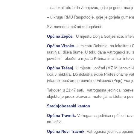
– na lokalitetu brda Zmajevac, gdje je gorio man
– u krugu RMU Raspotočje, gdje je gorjela gumena
Svi navedeni požari su ugašeni.
Općina Žepče.
U mjestu Donja Goliješnica, inter
Općina Visoko.
U mjestu Dobrinje, na lokalitetu 
rastinja i dijela šume. U toku dana vatrogasci su iz
površini. Također u mjestu Krtnica imali su inte
Općina Tešanj.
U mjestu Lončari (MZ Miljanovci-L
cca 3 hektara. Do dolaska ekipe Profesionalne va
(vlasnik opožarene površine Filipović (Peje) Franj
Također, u 21:47 sati, Vatrogasna jedinica interven
objektu je prouzrokovana materijalna šteta, a povrij
Srednjobosanki kanton
Općina Travnik.
Vatrogasna jedinica općine Travn
na Lašvi.
Općina Novi Travnik
. Vatrogasna jedinica općine 