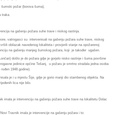
ji šumski požar (borova šuma),
 traka.
vencija na gašenju požara suhe trave i niskog rastinja.
Gore, vatrogasci su intervenisali na gašenju požara suhe trave, niskog
vršili obilazak navedenog lokaliteta i provjerili stanje na opožarenoj
rvenciju na gašenju manjeg šumskog požara, koji je također ugašen.
ončari) došlo je do požara gdje je gorjelo nisko rastinje i šuma površine
trogasne jedinice općine Tešanj, u požaru je smrtno stradala jedna osoba
o rođen 1948.godine).
isala je i u mjestu Šije, gdje je gorio manji dio stambenog objekta. Na
eđenih lica nije bilo.
ik imala je intervenciju na gašenju požara suhe trave na lokalitetu Dolac
Novi Travnik imala je intervencije na gašenju požara i to: