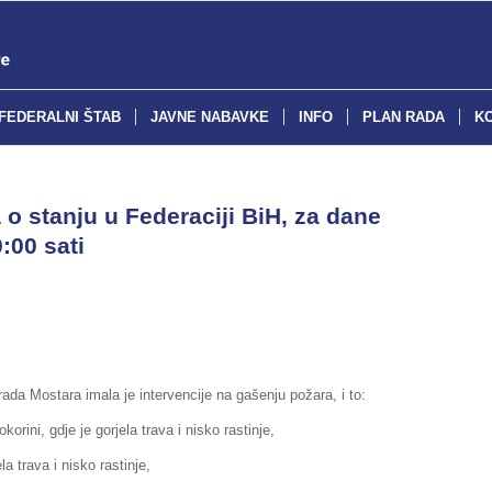
FEDERALNI ŠTAB
JAVNE NABAVKE
INFO
PLAN RADA
K
o stanju u Federaciji BiH, za dane
:00 sati
ada Mostara imala je intervencije na gašenju požara, i to:
orini, gdje je gorjela trava i nisko rastinje,
la trava i nisko rastinje,