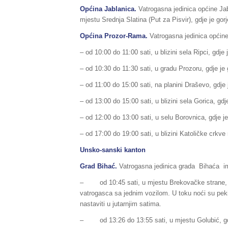
Općina Jablanica.
Vatrogasna jedinica općine Jab
mjestu Srednja Slatina (Put za Pisvir), gdje je gorje
Općina Prozor-Rama.
Vatrogasna jedinica općine
– od 10:00 do 11:00 sati, u blizini sela Ripci, gdje j
– od 10:30 do 11:30 sati, u gradu Prozoru, gdje je g
– od 11:00 do 15:00 sati, na planini Draševo, gdje j
– od 13:00 do 15:00 sati, u blizini sela Gorica, gdje
– od 12:00 do 13:00 sati, u selu Borovnica, gdje je
– od 17:00 do 19:00 sati, u blizini Katoličke crkve 
Unsko-sanski kanton
Grad Bihać.
Vatrogasna jedinica grada Bihaća imal
– od 10:45 sati, u mjestu Brekovačke strane, gdj
vatrogasca sa jednim vozilom. U toku noći su pek
nastaviti u jutarnjim satima.
– od 13:26 do 13:55 sati, u mjestu Golubić, gdje