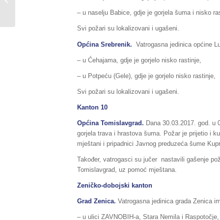
povrijeđena...
– u naselju Babice, gdje je gorjela šuma i nisko ras
Svi požari su lokalizovani i ugašeni.
Općina Srebrenik.
Vatrogasna jedinica općine Lu
– u Ćehajama, gdje je gorjelo nisko rastinje,
– u Potpeću (Gele), gdje je gorjelo nisko rastinje,
Svi požari su lokalizovani i ugašeni.
Kanton 10
Općina Tomislavgrad.
Dana 30.03.2017. god. u 07
gorjela trava i hrastova šuma. Požar je prijetio i
mještani i pripadnici Javnog preduzeća šume Kupr
Također, vatrogasci su jučer nastavili gašenje po
Tomislavgrad, uz pomoć mještana.
Zeničko-dobojski kanton
Grad Zenica.
Vatrogasna jedinica grada Zenica ima
– u ulici ZAVNOBIH-a, Stara Nemila i Raspotočje, gd