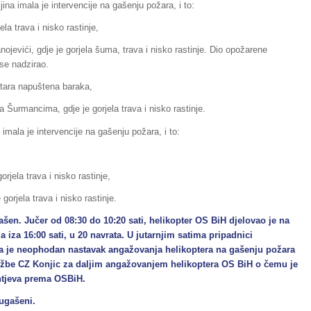
ina imala je intervencije na gašenju požara, i to:
ela trava i nisko rastinje,
nojevići, gdje je gorjela šuma, trava i nisko rastinje. Dio opožarene
se nadzirao.
stara napuštena baraka,
 Šurmancima, gdje je gorjela trava i nisko rastinje.
imala je intervencije na gašenju požara, i to:
rjela trava i nisko rastinje,
 gorjela trava i nisko rastinje.
en. Jučer od 08:30 do 10:20 sati, helikopter OS BiH djelovao je na
iza 16:00 sati, u 20 navrata. U jutarnjim satima pripadnici
i da je neophodan nastavak angažovanja helikoptera na gašenju požara
lužbe CZ Konjic za daljim angažovanjem helikoptera OS BiH o čemu je
ahtjeva prema OSBiH.
 ugašeni.