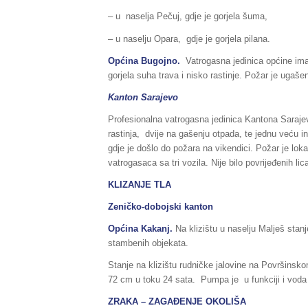
– u naselja Pečuj, gdje je gorjela šuma,
– u naselju Opara, gdje je gorjela pilana.
Općina Bugojno.
Vatrogasna jedinica općine im
gorjela suha trava i nisko rastinje. Požar je ugaše
Kanton Sarajevo
Profesionalna vatrogasna jedinica Kantona Sarajevo
rastinja, dvije na gašenju otpada, te jednu veću in
gdje je došlo do požara na vikendici. Požar je lo
vatrogasaca sa tri vozila. Nije bilo povrijeđenih lic
KLIZANJE TLA
Zeničko-dobojski kanton
Općina Kakanj.
Na klizištu u naselju Malješ stan
stambenih objekata.
Stanje na klizištu rudničke jalovine na Površinsk
72 cm u toku 24 sata. Pumpa je u funkciji i voda s
ZRAKA – ZAGAĐENJE OKOLIŠA