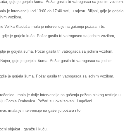
, gdje je gorjela šuma. Požar gasila tri vatrogasca sa jednim vozilom.
la je intervenciju od 13:00 do 17:40 sati, u mjestu Biljani, gdje je gorjelo
ednim vozilom.
e Velika Kladuša imala je intervencije na gašenju požara, i to:
dje je gorjela kuća. Požar gasila tri vatrogasca sa jednim vozilom,
e je gorjela šuma. Požar gasila tri vatrogasca sa jednim vozilom,
na, gdje je gorjela šuma. Požar gasila tri vatrogasca sa jednim
e je gorjela šuma. Požar gasila tri vatrogasca sa jednim vozilom.
ačanica imala je dvije intervencije na gašenju požara niskog rastinja u
lju Gornja Orahovica. Požari su lokalizovani i ugašeni.
vac imala je intervencije na gašenju požara i to:
ćni objekat , garažu i kuću,