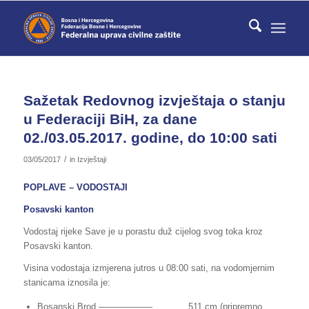
Sažetak Redovnog izvještaja o stanju
u Federaciji BiH, za dane
02./03.05.2017. godine, do 10:00 sati
/
03/05/2017
in
Izvještaji
POPLAVE – VODOSTAJI
Posavski kanton
Vodostaj rijeke Save je u porastu duž cijelog svog toka kroz
Posavski kanton.
Visina vodostaja izmjerena jutros u 08:00 sati, na vodomjernim
stanicama iznosila je:
Bosanski Brod —————— 511 cm (pripremno