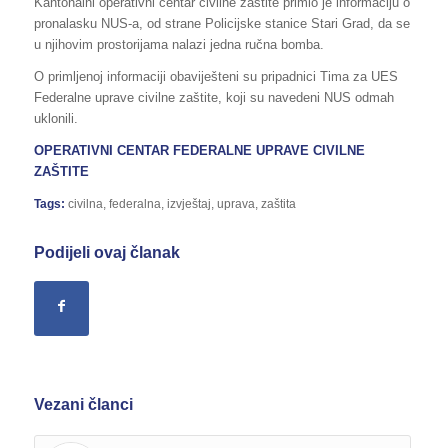
Kantonalni operativni centar civilne zaštite primio je informaciju o
pronalasku NUS-a, od strane Policijske stanice Stari Grad, da se
u njihovim prostorijama nalazi jedna ručna bomba.
O primljenoj informaciji obaviješteni su pripadnici Tima za UES
Federalne uprave civilne zaštite, koji su navedeni NUS odmah
uklonili.
OPERATIVNI CENTAR FEDERALNE UPRAVE
CIVILNE
ZAŠTITE
Tags:
civilna
,
federalna
,
izvještaj
,
uprava
,
zaštita
Podijeli ovaj članak
Vezani članci