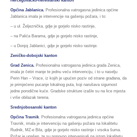
Hercegovačko-neretvanski kanton
Općina Jablanica.
Profesionalna vatrogasna jedinica općine
Jablanica imala je intervencije na gašenju požara, i to:
– u ul. Željeznička, gdje je gorjelo nisko rastinje,
– na Palića Barama, gdje je gorjelo nisko rastinje,
– u Donjoj Jablanici, gdje je gorjelo nisko rastinje.
Zeničko-dobojski kanton
Grad Zenica.
Profesionalna vatrogasna jedinica grada Zenica,
imala je četiri manje te jednu veću intervenciju, i to u naselju
Perin Han – Vrace, iz kojih je upućen poziv od strane građana, da
je primjećeno pucanje lokalnog puta, koji narušava sigurnost
jedne porodične kuće. Gradske strukture izašle su na lice mjesta
i vrše obilazak terena.
Srednjobosanski kanton
Općina Travnik
. Profesionalna vatrogasna jedinica općine
Travnik, imala je intervenciju na gašenju požara na lokalitetu
Rudnik, MZ-e Bila, gdje je gorjelo nisko rastinje i visoka šuma.
Požar je ugašen, te su ponovno intervenisali na istom lokalitetu