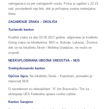
vatrogasaca sa pet vatrogasnih vozila. Požar je ugašen u 22:23
sati, povrijeđenih nije bilo, dok je pričinjena znatna materijalna
šteta.
ZAGAĐENJE ZRAKA – OKOLIŠA
Tuzlanski kanton
Kvalitet zraka za dan 02.05.2017.godine, odgovarao je kvalitetu
čistog zraka na lokalitetima: BKC-e, Bukinje, Lukavac, Živinice,
dok se na lokalitetu Skver i Mobilna Gradačac, ne može se
ocijeniti.
NEEKSPLODIRANA UBOJNA SREDSTVA – NUS
Srednjobosanski kanton
Općina Jajce.
Na lokalitetu Skela – Kuprešani, pronađen je
nepoznat NUS.
O navedenom su obaviješteni ”A” tim Busovača i Tim za
uklanjanje UES Federalne uprave civilne zaštite.
Kanton Sarajevo