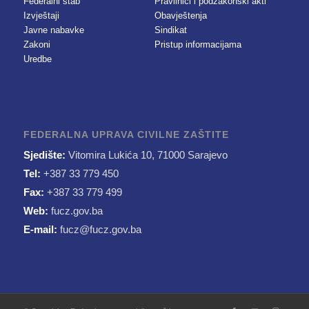
Federalni štab
Pravilnici i podzakonski akti
Izvještaji
Obavještenja
Javne nabavke
Sindikat
Zakoni
Pristup informacijama
Uredbe
FEDERALNA UPRAVA CIVILNE ZAŠTITE
Sjedište:
Vitomira Lukića 10, 71000 Sarajevo
Tel:
+387 33 779 450
Fax:
+387 33 779 499
Web:
fucz.gov.ba
E-mail:
fucz@fucz.gov.ba