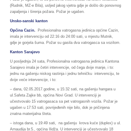
(Rudnik, MZ-e Bila), usljed jakog vjetra gdje je došlo do ponovnog
zapaljenja i širenja požara. Požar je ugašen.
Unsko-sanski kanton
Općina Cazin.
Profesionalna vatrogasna jedinica općine Cazin,
imala je intervenciju od 22:16 do 24:00 sati, u mjestu Mutnik,
gdje je gorjela šuma. Požar su gasila dva vatrogasca sa vozilom.
Kanton Sarajevo
U posljednja 24 sata, Profesionalna vatrogasna jedinica Kantona
Sarajevo imala je četiri intervencije, od čega dvije manje, i to:
jednu na gašenju niskog rastinja i jednu tehničku intervenciju, te
dvije veće intervencije, i to:
– dana, 02.05.2017.godine, u 15:32 sati, na gašenju hangara u
ul.Safeta Zajke bb, općina Novi Grad. U intervenciji je
učestvovalo 15 vatrogasaca sa pet vatrogasnih vozila. Požar je
ugašen u 17:53 sati, povrijeđenih nije bilo, dok je pričinjena
znatna materijalna šteta.
– istoga dana, u 19:49 sati, na gašenju krova kuće (duplex) u ul.
Arnaudija br.5., općina Ilidža. U intervenciji je učestvovalo 18