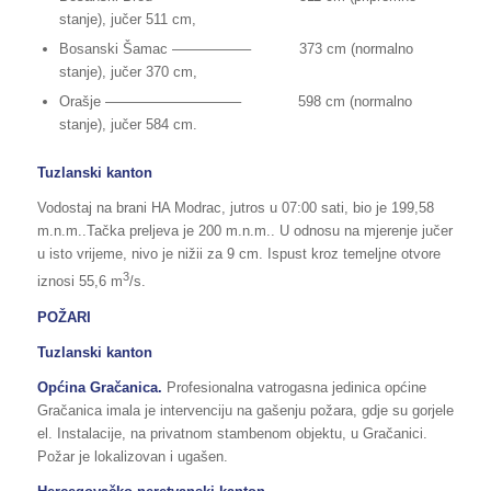
stanje), jučer 511 cm,
Bosanski Šamac —————– 373 cm (normalno
stanje), jučer 370 cm,
Orašje —————————– 598 cm (normalno
stanje), jučer 584 cm.
Tuzlanski kanton
Vodostaj na brani HA Modrac, jutros u 07:00 sati, bio je 199,58
m.n.m..Tačka preljeva je 200 m.n.m.. U odnosu na mjerenje jučer
u isto vrijeme, nivo je nižii za 9 cm. Ispust kroz temeljne otvore
3
iznosi 55,6 m
/s.
POŽARI
Tuzlanski kanton
Općina Gračanica.
Profesionalna vatrogasna jedinica općine
Gračanica imala je intervenciju na gašenju požara, gdje su gorjele
el. Instalacije, na privatnom stambenom objektu, u Gračanici.
Požar je lokalizovan i ugašen.