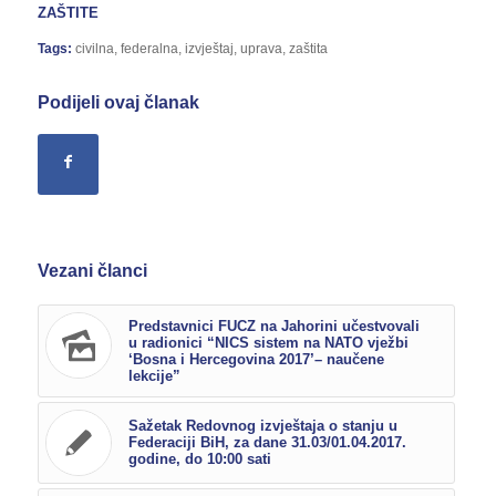
ZAŠTITE
Tags:
civilna
,
federalna
,
izvještaj
,
uprava
,
zaštita
Podijeli ovaj članak
Vezani članci
Predstavnici FUCZ na Jahorini učestvovali
u radionici “NICS sistem na NATO vježbi
‘Bosna i Hercegovina 2017’– naučene
lekcije”
Sažetak Redovnog izvještaja o stanju u
Federaciji BiH, za dane 31.03/01.04.2017.
godine, do 10:00 sati