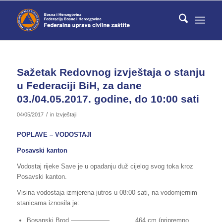
Sažetak Redovnog izvještaja o stanju
u Federaciji BiH, za dane
03./04.05.2017. godine, do 10:00 sati
/
04/05/2017
in
Izvještaji
POPLAVE – VODOSTAJI
Posavski kanton
Vodostaj rijeke Save je u opadanju duž cijelog svog toka kroz
Posavski kanton.
Visina vodostaja izmjerena jutros u 08:00 sati, na vodomjernim
stanicama iznosila je:
Bosanski Brod —————— 464 cm (pripremno