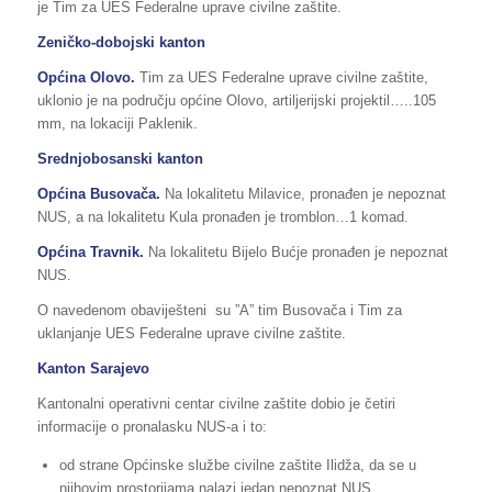
je Tim za UES Federalne uprave civilne zaštite.
Zeničko-dobojski kanton
Općina Olovo.
Tim za UES Federalne uprave civilne zaštite,
uklonio je na području općine Olovo, artiljerijski projektil…..105
mm, na lokaciji Paklenik.
Srednjobosanski kanton
Općina Busovača.
Na lokalitetu Milavice, pronađen je nepoznat
NUS, a na lokalitetu Kula pronađen je tromblon…1 komad.
Općina Travnik.
Na lokalitetu Bijelo Bućje pronađen je nepoznat
NUS.
O navedenom obaviješteni su ”A” tim Busovača i Tim za
uklanjanje UES Federalne uprave civilne zaštite.
Kanton Sarajevo
Kantonalni operativni centar civilne zaštite dobio je četiri
informacije o pronalasku NUS-a i to:
od strane Općinske službe civilne zaštite Ilidža, da se u
njihovim prostorijama nalazi jedan nepoznat NUS,