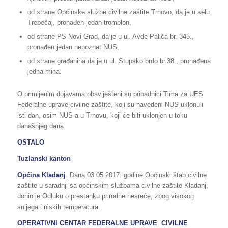
od strane Općinske službe civilne zaštite Trnovo, da je u selu
Trebečaj, pronađen jedan tromblon,
od strane PS Novi Grad, da je u ul. Avde Palića br. 345.,
pronađen jedan nepoznat NUS,
od strane građanina da je u ul. Stupsko brdo br.38., pronađena
jedna mina.
O primljenim dojavama obaviješteni su pripadnici Tima za UES
Federalne uprave civilne zaštite, koji su navedeni NUS uklonuli
isti dan, osim NUS-a u Trnovu, koji će biti uklonjen u toku
današnjeg dana.
OSTALO
Tuzlanski kanton
Općina Kladanj
. Dana 03.05.2017. godine Općinski štab civilne
zaštite u saradnji sa općinskim službama civilne zaštite Kladanj,
donio je Odluku o prestanku prirodne nesreće, zbog visokog
snijega i niskih temperatura.
OPERATIVNI CENTAR FEDERALNE UPRAVE CIVILNE