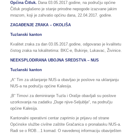
Općina Čitluk.
Dana 03.05.2017.godine, na području općine
Čitluk proglašeno je stanje prirodne nepogode izazvane jakim
mrazom, koji je zahvatio općinu dana, 22.04.2017. godine.
ZAGAĐENJE ZRAKA – OKOLIŠA
Tuzlanski kanton
Kvalitet zraka za dan 03.05.2017.godine, odgovarao je kvalitetu
čistog zraka na lokalitetima: BKC-e, Bukinje, Lukavac, Živinice.
NEEKSPLODIRANA UBOJNA SREDSTVA – NUS
Tuzlanski kanton
„A“ Tim za uklanjanje NUS-a obavljao je poslove na uklanjanju
NUS-a na području općine Kalesija.
„B“ Timovi za deminiranje Tuzla i Orašje obavljali su poslove
uzorkovanja na zadatku „Duge njive-Seljublje“, na području
općine Kalesija.
Kantonalni operativni centar zaprimio je prijavu od strane
Općinske službe civilne zaštite Gračanica o pronalasku NUS-a.
Radi se o ROB…1 komad. O navedenoj informaciju obaviješten