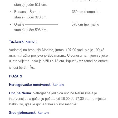
stanje), jučer 511 cm,
Bosanski Šamac —————– 339 cm (normalno
stanje), jučer 370 cm,
Orašje —————————– 575 cm (normalno
stanje), jučer 598 cm.
Tuzlanski kanton
Vodostaj na brani HA Modrac, jutros u 07:00 sati, bio je 199,45
m.n.m..Tačka preljeva je 200 m.n.m.. U odnosu na mjerenje jučer
u isto vrijeme, nivo je nižii za 13 cm. Ispust kroz temeljne otvore
3
iznosi 55,3 m
/s.
POŽARI
Hercegovačko-neretvanski kanton
Općina Neum.
Vatrogasna jedinica općine Neum imala je
intervenciju na gašenju požara od 16:00 do 17:30 sati, u mjestu
Babin Do, gdje je gorila trava i nisko rastinje.
Srednjobosanski kanton