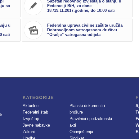
pi
Sažetak redovnog izvještaja o stanju u
ju sa
Federaciji BiH, za dane
18./19.11.2017.godine, do 10:00 sati
anju u
Federalna uprava civilne zaštite uručila
Dobrovoljnom vatrogasnom društvu
0 sati
“Orašje” vatrogasna odijela
KATEGORIJE
F
Aktuelno
Planski dokumenti i
S
Federalni štab
brošure
T
Izvještaji
Pravilnici i podzakonski
F
Javne nabavke
akti
W
Zakoni
Obavještenja
E
Uredbe
Sindikat