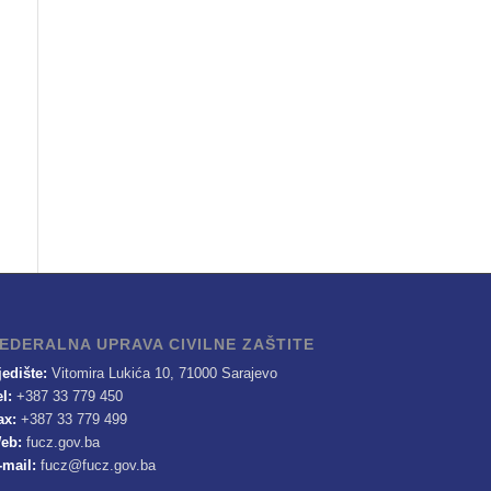
EDERALNA UPRAVA CIVILNE ZAŠTITE
jedište:
Vitomira Lukića 10, 71000 Sarajevo
el:
+387 33 779 450
ax:
+387 33 779 499
eb:
fucz.gov.ba
-mail:
fucz@fucz.gov.ba