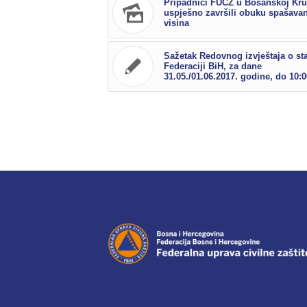
Pripadnici FUCZ u Bosanskoj Kru
uspješno završili obuku spašavan
visina
Sažetak Redovnog izvještaja o st
Federaciji BiH, za dane
31.05./01.06.2017. godine, do 10:0