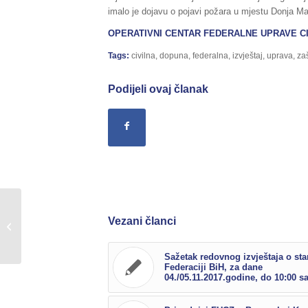
imalo je dojavu o pojavi požara u mjestu Donja Maha
OPERATIVNI CENTAR FEDERALNE UPRAVE
C
Tags:
civilna
,
dopuna
,
federalna
,
izvještaj
,
uprava
,
zaš
Podijeli ovaj članak
Sažetak Redovnog izvještaja o stanju
Vezani članci
u Federaciji BiH, za dane
10./11.08.2017.godine,...
Sažetak redovnog izvještaja o sta
Federaciji BiH, za dane
04./05.11.2017.godine, do 10:00 sa