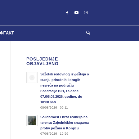
ONTAKT
POSLJEDNJE
OBJAVLJENO
Sažetak redovnog izvještaja o
stanju prirodnih i drugih
nesreća na području
Federacije BiH, za dane
07./08.08.2026. godine, do
10:00 sati
08/08/2026 - 09:11
Solidarnost i brza reakcija na
terenu: Zajedničkim snagama
protiv požara u Konjicu
07/08/2026 - 19:59