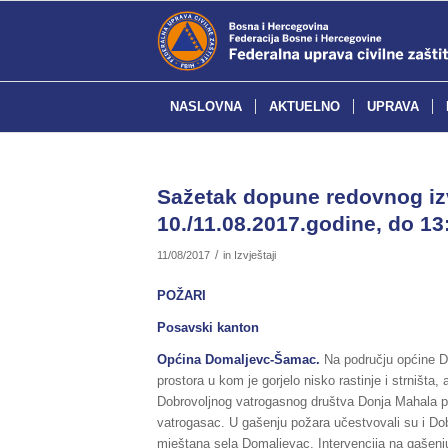
NASLOVNA
AKTUELNO
UPRAVA
Sažetak dopune redovnog izvj
10./11.08.2017.godine, do 13:
/
11/08/2017
in
Izvještaji
POŽARI
Posavski kanton
Općina Domaljevc-Šamac.
Na području općine D
prostora u kom je gorjelo nisko rastinje i strništa
Dobrovoljnog vatrogasnog društva Donja Mahala pož
vatrogasac. U gašenju požara učestvovali su i Dob
mještana sela Domaljevac. Intervencija na gašenju