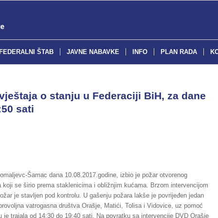
FEDERALNI ŠTAB
JAVNE NABAVKE
INFO
PLAN RADA
K
eštaja o stanju u Federaciji BiH, za dane
50 sati
omaljevc-Šamac dana 10.08.2017.godine, izbio je požar otvorenog
, a koji se širio prema staklenicima i obližnjim kućama. Brzom intervencijom
ar je stavljen pod kontrolu. U gašenju požara lakše je povrijeđen jedan
rovoljna vatrogasna društva Orašje, Matići, Tolisa i Vidovice, uz pomoć
 je trajala od 14:30 do 19:40 sati. Na povratku sa intervencije DVD Orašje