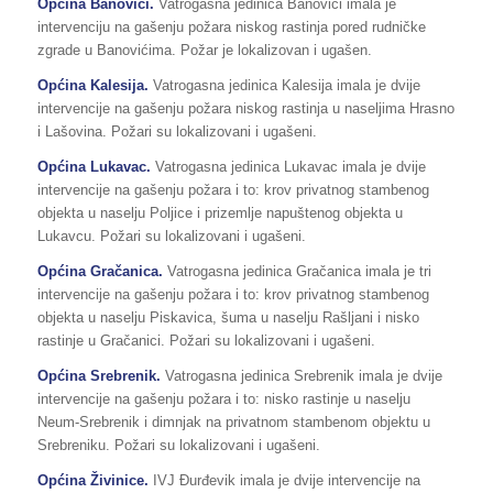
Općina Banovići.
Vatrogasna jedinica Banovići imala je
intervenciju na gašenju požara niskog rastinja pored rudničke
zgrade u Banovićima. Požar je lokalizovan i ugašen.
Općina Kalesija.
Vatrogasna jedinica Kalesija imala je dvije
intervencije na gašenju požara niskog rastinja u naseljima Hrasno
i Lašovina. Požari su lokalizovani i ugašeni.
Općina Lukavac.
Vatrogasna jedinica Lukavac imala je dvije
intervencije na gašenju požara i to: krov privatnog stambenog
objekta u naselju Poljice i prizemlje napuštenog objekta u
Lukavcu. Požari su lokalizovani i ugašeni.
Općina Gračanica.
Vatrogasna jedinica Gračanica imala je tri
intervencije na gašenju požara i to: krov privatnog stambenog
objekta u naselju Piskavica, šuma u naselju Rašljani i nisko
rastinje u Gračanici. Požari su lokalizovani i ugašeni.
Općina Srebrenik.
Vatrogasna jedinica Srebrenik imala je dvije
intervencije na gašenju požara i to: nisko rastinje u naselju
Neum-Srebrenik i dimnjak na privatnom stambenom objektu u
Srebreniku. Požari su lokalizovani i ugašeni.
Općina Živinice.
IVJ Đurđevik imala je dvije intervencije na