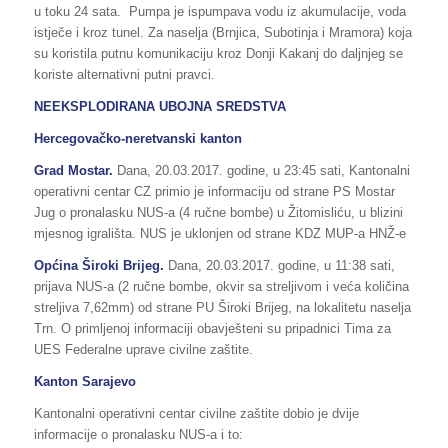
u toku 24 sata. Pumpa je ispumpava vodu iz akumulacije, voda
istječe i kroz tunel. Za naselja (Brnjica, Subotinja i Mramora) koja
su koristila putnu komunikaciju kroz Donji Kakanj do daljnjeg se
koriste alternativni putni pravci.
NEEKSPLODIRANA UBOJNA SREDSTVA
Hercegovačko-neretvanski kanton
Grad
Mostar.
Dana, 20.03.2017. godine, u 23:45 sati, Kantonalni
operativni centar CZ primio je informaciju od strane PS Mostar
Jug o pronalasku NUS-a (4 ručne bombe) u Žitomisliću, u blizini
mjesnog igrališta. NUS je uklonjen od strane KDZ MUP-a HNŽ-e
Općina Široki Brijeg.
Dana, 20.03.2017. godine, u 11:38 sati,
prijava NUS-a (2 ručne bombe, okvir sa streljivom i veća količina
streljiva 7,62mm) od strane PU Široki Brijeg, na lokalitetu naselja
Trn. O primljenoj informaciji obavješteni su pripadnici Tima za
UES Federalne uprave civilne zaštite.
Kanton Sarajevo
Kantonalni operativni centar civilne zaštite dobio je dvije
informacije o pronalasku NUS-a i to: