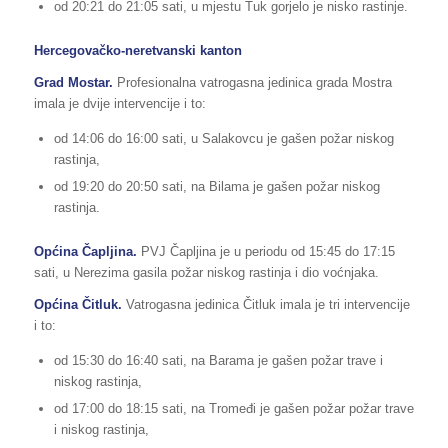
od 20:21 do 21:05 sati, u mjestu Tuk gorjelo je nisko rastinje.
Hercegovačko-neretvanski kanton
Grad Mostar.
Profesionalna vatrogasna jedinica grada Mostra
imala je dvije intervencije i to:
od 14:06 do 16:00 sati, u Salakovcu je gašen požar niskog
rastinja,
od 19:20 do 20:50 sati, na Bilama je gašen požar niskog
rastinja.
Općina Čapljina.
PVJ Čapljina je u periodu od 15:45 do 17:15
sati, u Nerezima gasila požar niskog rastinja i dio voćnjaka.
Općina
Čitluk.
Vatrogasna jedinica Čitluk imala je tri intervencije
i to:
od 15:30 do 16:40 sati, na Barama je gašen požar trave i
niskog rastinja,
od 17:00 do 18:15 sati, na Tromeđi je gašen požar požar trave
i niskog rastinja,