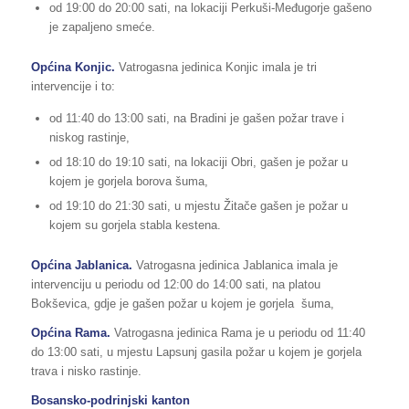
od 19:00 do 20:00 sati, na lokaciji Perkuši-Međugorje gašeno
je zapaljeno smeće.
Općina Konjic.
Vatrogasna jedinica Konjic imala je tri
intervencije i to:
od 11:40 do 13:00 sati, na Bradini je gašen požar trave i
niskog rastinje,
od 18:10 do 19:10 sati, na lokaciji Obri, gašen je požar u
kojem je gorjela borova šuma,
od 19:10 do 21:30 sati, u mjestu Žitače gašen je požar u
kojem su gorjela stabla kestena.
Općina Jablanica.
Vatrogasna jedinica Jablanica imala je
intervenciju u periodu od 12:00 do 14:00 sati, na platou
Bokševica, gdje je gašen požar u kojem je gorjela šuma,
Općina Rama.
Vatrogasna jedinica Rama je u periodu od 11:40
do 13:00 sati, u mjestu Lapsunj gasila požar u kojem je gorjela
trava i nisko rastinje.
Bosansko-podrinjski kanton