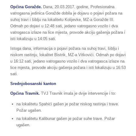
Općina Goražde.
Dana, 20.03.2017. godine, Profesionalna
vatrogasna jedinica Goražde dobila je dojavu o pojavi požara na
suhoj travi i šiblju na lokalitetu Kolijevke, MZ-a Goražde III.
Odmah po dojavi u 12:48 sati, jedano vatrogasno vozilo i dva
vatrogasca izlaze na lice mjesta, provode akciju gašenja požara i
isti lokalizuju u 14:05 sati.
Istoga dana, informacija o pojavi požara na suhoj travi, šiblju i
niskom rastinju, lokalitet Bistrik, MZ-a Vitkovići. Odmah po dojavi
u 16:12 sati, jedano vatrogasno vozilo i dva vatrogasca izlaze na
lice mjesta, provode akciju gašenja požara i isti lokalizuju u 16:53
sati.
Srednjobosanski kanton
Općina Travnik.
TVJ Travnik imala je dvije intervencije i to:
na lokalitetu Spahići gašen je požar niskog rastinja i trave.
Požar ugašen.
na lokalitetu Kalibunar gašen je požar suhe trave. Požar
ugašen.