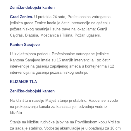
Zeničko-dobojski kanton
Grad Zenica.
U protekla 24 sata, Profesionalna vatrogasna
jedinica grada Zenice imala je četiri intervencije na gašenju
požara niskog rasatinja i suhe trave na lokacijama: Gornji
Čajdraš, Blatuša, Mošćanica i Tišina. Požari ugašeni.
Kanton Sarajevo
U izviještajnom periodu, Profesionalne vatrogasne jedinice
Kantona Sarajevo imale su 16 manjih intervencija i to: četiri
intervencije na gašenju zapaljenog smeća u kontejnerima i 12
intervencija na gašenju požara niskog rastinja.
KLIZANJE TLA
Zeničko-dobojski kanton
Na klizištu u naselju Malješ stanje je stabilno. Radovi se izvode
na prokopavanju kanala za kanalisanje i odvodnju vode iz
klizišta.
Stanje na klizištu rudničke jalovine na Površinskom kopu Vrtlište
za sada je stabilno. Vodostaj akumulacije je u opadanju za 16 cm