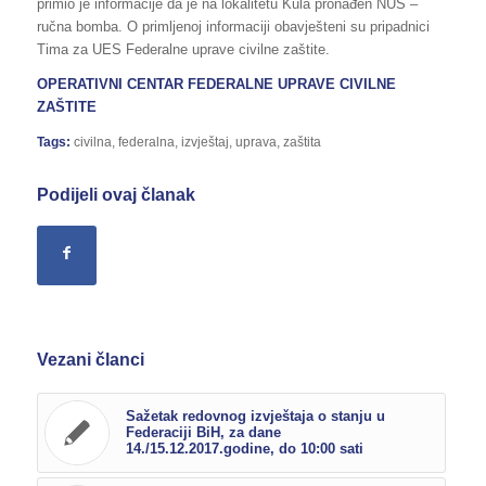
primio je informacije da je na lokalitetu Kula pronađen NUS –
ručna bomba. O primljenoj informaciji obavješteni su pripadnici
Tima za UES Federalne uprave civilne zaštite.
OPERATIVNI CENTAR FEDERALNE UPRAVE CIVILNE
ZAŠTITE
Tags:
civilna
,
federalna
,
izvještaj
,
uprava
,
zaštita
Podijeli ovaj članak
Vezani članci
Sažetak redovnog izvještaja o stanju u
Federaciji BiH, za dane
14./15.12.2017.godine, do 10:00 sati