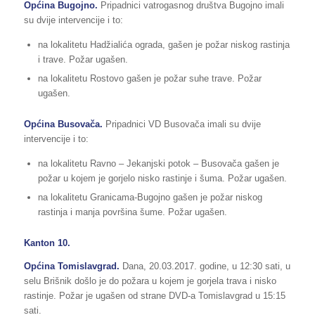
Općina Bugojno.
Pripadnici vatrogasnog društva Bugojno imali
su dvije intervencije i to:
na lokalitetu Hadžialića ograda, gašen je požar niskog rastinja
i trave. Požar ugašen.
na lokalitetu Rostovo gašen je požar suhe trave. Požar
ugašen.
Općina Busovača.
Pripadnici VD Busovača imali su dvije
intervencije i to:
na lokalitetu Ravno – Jekanjski potok – Busovača gašen je
požar u kojem je gorjelo nisko rastinje i šuma. Požar ugašen.
na lokalitetu Granicama-Bugojno gašen je požar niskog
rastinja i manja površina šume. Požar ugašen.
Kanton 10.
Općina Tomislavgrad.
Dana, 20.03.2017. godine, u 12:30 sati, u
selu Brišnik došlo je do požara u kojem je gorjela trava i nisko
rastinje. Požar je ugašen od strane DVD-a Tomislavgrad u 15:15
sati.