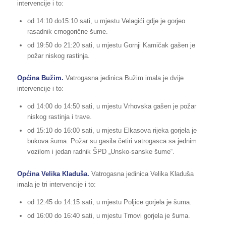
intervencije i to:
od 14:10 do15:10 sati, u mjestu Velagići gdje je gorjeo
rasadnik crnogorične šume.
od 19:50 do 21:20 sati, u mjestu Gornji Kamičak gašen je
požar niskog rastinja.
Općina Bužim.
Vatrogasna jedinica Bužim imala je dvije
intervencije i to:
od 14:00 do 14:50 sati, u mjestu Vrhovska gašen je požar
niskog rastinja i trave.
od 15:10 do 16:00 sati, u mjestu Elkasova rijeka gorjela je
bukova šuma. Požar su gasila četiri vatrogasca sa jednim
vozilom i jedan radnik ŠPD „Unsko-sanske šume“.
Općina Velika Kladuša.
Vatrogasna jedinica Velika Kladuša
imala je tri intervencije i to:
od 12:45 do 14:15 sati, u mjestu Poljice gorjela je šuma.
od 16:00 do 16:40 sati, u mjestu Trnovi gorjela je šuma.