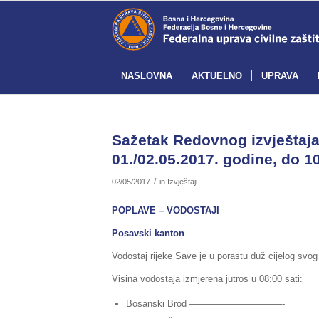
NASLOVNA
AKTUELNO
UPRAVA
Sažetak Redovnog izvještaja 
01./02.05.2017. godine, do 10
/
02/05/2017
in
Izvještaji
POPLAVE – VODOSTAJI
Posavski kanton
Vodostaj rijeke Save je u porastu duž cijelog svo
Visina vodostaja izmjerena jutros u 08:00 sati:
Bosanski Brod ——————————- 511 (p