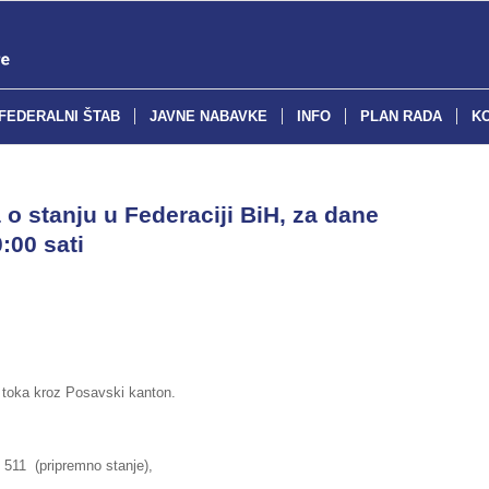
FEDERALNI ŠTAB
JAVNE NABAVKE
INFO
PLAN RADA
K
o stanju u Federaciji BiH, za dane
:00 sati
g toka kroz Posavski kanton.
ripremno stanje),