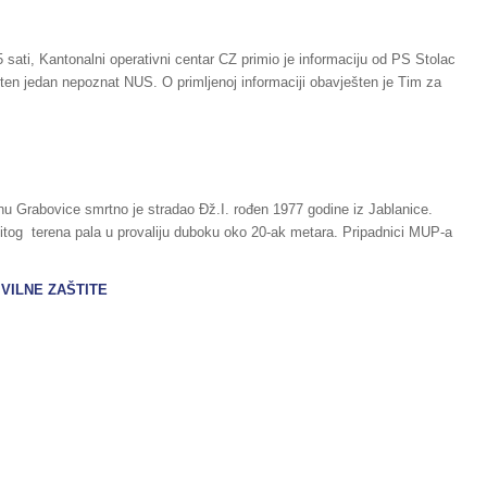
sati, Kantonalni operativni centar CZ primio je informaciju od PS Stolac
išten jedan nepoznat NUS. O primljenoj informaciji obavješten je Tim za
nu Grabovice smrtno je stradao Đž.I. rođen 1977 godine iz Jablanice.
vitog terena pala u provaliju duboku oko 20-ak metara. Pripadnici MUP-a
VILNE ZAŠTITE