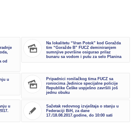
Na lokalitetu “Vran Potok” kod Goražda
radnje
tim “Goražde B” FUCZ deminiranjem
voda,
sumnjive površine osigurao prilaz
bunaru sa vodom i putu za selo Planina
a od
Pripadnici ronilačkog tima FUCZ sa
nju u
roniocima Jedinice specijalne policije
Republike Češke uspješno završili još
jednu obuku
anju u
Sažetak redovnog izvještaja o stanju u
2017.
Federaciji BiH, za dane
17./18.08.2017.godine, do 10:00 sati