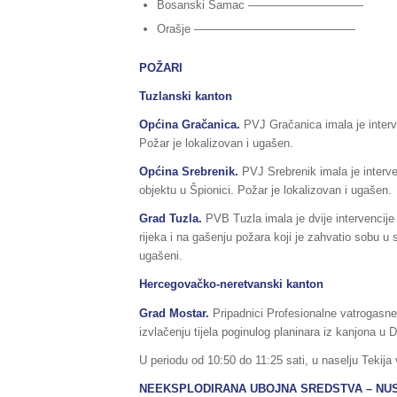
Bosanski Šamac —————————— 370 (
Orašje —————————————— 584 (no
POŽARI
Tuzlanski kanton
Općina Gračanica.
PVJ Gračanica imala je interv
Požar je lokalizovan i ugašen.
Općina Srebrenik.
PVJ Srebrenik imala je interv
objektu u Špionici. Požar je lokalizovan i ugašen.
Grad Tuzla.
PVB Tuzla imala je dvije intervencije
rijeka i na gašenju požara koji je zahvatio sobu u
ugašeni.
Hercegovačko-neretvanski kanton
Grad Mostar.
Pripadnici Profesionalne vatrogasne
izvlačenju tijela poginulog planinara iz kanjona u D
U periodu od 10:50 do 11:25 sati, u naselju Tekija
NEEKSPLODIRANA UBOJNA SREDSTVA – NU