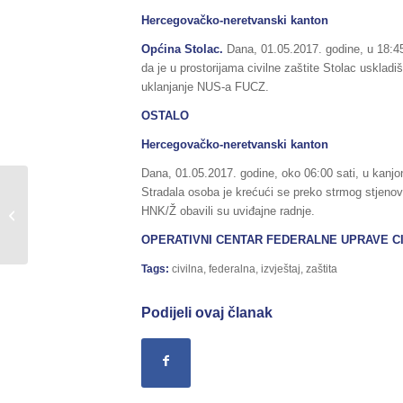
Hercegovačko-neretvanski kanton
Općina Stolac.
Dana, 01.05.2017. godine, u 18:45 
da je u prostorijama civilne zaštite Stolac usklad
uklanjanje NUS-a FUCZ.
OSTALO
Hercegovačko-neretvanski kanton
Dana, 01.05.2017. godine, oko 06:00 sati, u kanjo
Stradala osoba je krećući se preko strmog stjeno
Sažetak Redovnog izvještaja o stanju
HNK/Ž obavili su uviđajne radnje.
u Federaciji BiH, za dane
30.04./01.05.2017....
OPERATIVNI CENTAR FEDERALNE UPRAVE CI
Tags:
civilna
,
federalna
,
izvještaj
,
zaštita
Podijeli ovaj članak