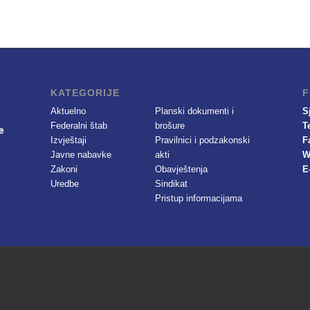
KATEGORIJE
F
Aktuelno
Planski dokumenti i
S
Federalni štab
brošure
T
Izvještaji
Pravilnici i podzakonski
F
Javne nabavke
akti
W
Zakoni
Obavještenja
E
Uredbe
Sindikat
Pristup informacijama