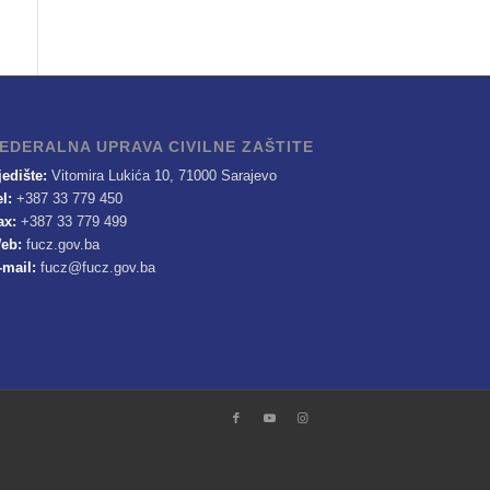
EDERALNA UPRAVA CIVILNE ZAŠTITE
jedište:
Vitomira Lukića 10, 71000 Sarajevo
el:
+387 33 779 450
ax:
+387 33 779 499
eb:
fucz.gov.ba
-mail:
fucz@fucz.gov.ba