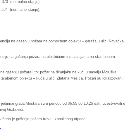
normalno stanje),
rmalno stanje).
enciju na gašenju požara na pomoćnom objektu – garaža u ulici Kovačka.
enciju na gašenju požara na električnim instalacijama na stambenom
 na gašenju požara i to: požar na dimnjaku na kući u naselju Moluška
 stambenom objektu – kuća u ulici Zlatana Mešića. Požari su lokalizovani i
 jedinice grada Mostara su u periodu od 06:55 do 10:25 sati, učestvovali u
ivoj Grabovici.
 vršeno je gašenje požara trave i zapaljenog otpada.
S