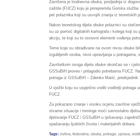
Završena je trodnevna obuka, posljednja iz dogovo
zaštite (FUCZ) koju je prirepremila Gorska služb
pet polaznika koji su usvojili znanja iz teoretski
Nakon teoretskog dijela obuke polaznici su steče
su uz pomoć digitalnih kartografa i kolega koji su
akciju, te koji su to osnovni elementi vođenja potr
Teme koje su obrađivane na ovom nivou obuke bile 
izgubljenih osoba, nivoi upravljanja u potragama, v
Završetkom ovoga dijela obuke okončao se i cjelok
GSSuBiH proveo i prilagodio potrebama FUCZ. Na pro
potraga iz GSSuBiH – Zdenko Marić, predsjednik
U vježbi koju su uspješno vodili voditelji potraga u
FUCZ.
Za pokazano znanje i visoku ocjenu završne vježb
stvarne situacije i treninge moći samostalno djelov
djelovanje FUCZ i GSSuBiH u rješavanju zajednički
spašavanju ljudskih života i materijalnih dobara.
Tags:
civilna
,
federalna
,
obuka
,
potrage
,
uprava
,
vodit