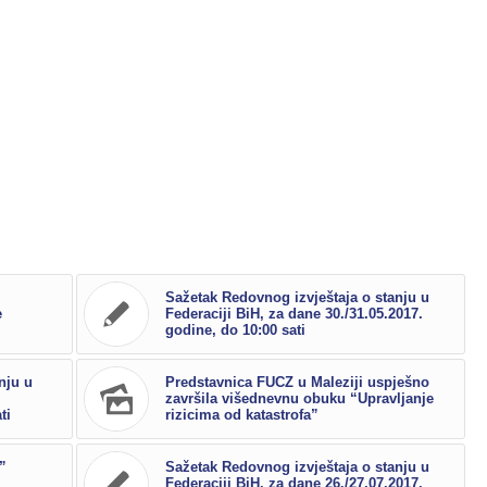
Sažetak Redovnog izvještaja o stanju u
e
Federaciji BiH, za dane 30./31.05.2017.
godine, do 10:00 sati
nju u
Predstavnica FUCZ u Maleziji uspješno
završila višednevnu obuku “Upravljanje
ti
rizicima od katastrofa”
”
Sažetak Redovnog izvještaja o stanju u
Federaciji BiH, za dane 26./27.07.2017.