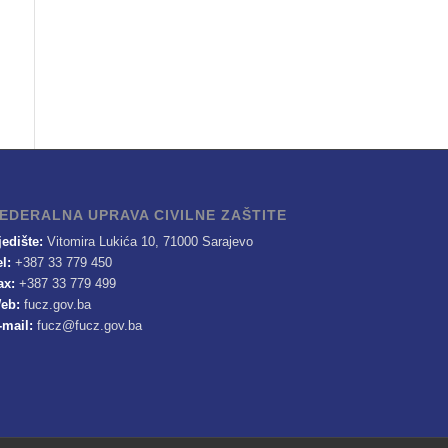
EDERALNA UPRAVA CIVILNE ZAŠTITE
jedište:
Vitomira Lukića 10, 71000 Sarajevo
el:
+387 33 779 450
ax:
+387 33 779 499
eb:
fucz.gov.ba
-mail:
fucz@fucz.gov.ba