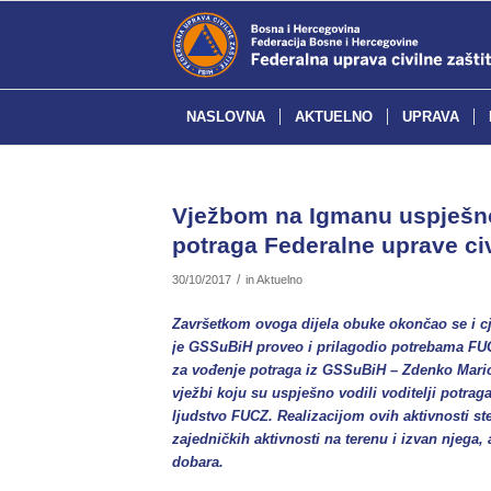
NASLOVNA
AKTUELNO
UPRAVA
Vježbom na Igmanu uspješno
potraga Federalne uprave civ
/
30/10/2017
in
Aktuelno
Završetkom ovoga dijela obuke okončao se i cje
je GSSuBiH proveo i prilagodio potrebama FUCZ.
za vođenje potraga iz GSSuBiH – Zdenko Marić
vježbi koju su uspješno vodili voditelji potraga
ljudstvo FUCZ. Realizacijom ovih aktivnosti st
zajedničkih aktivnosti na terenu i izvan njega,
dobara.