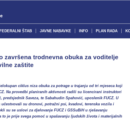
FEDERALNI ŠTAB
JAVNE NABAVKE
INFO
PLAN RADA
K
 završena trodnevna obuka za voditelje
ilne zaštite
lokupan ciklus niza obuka za potrage u trajanju od tri mjeseca koji
 Na provedbi planiranih aktivnosti radili su licencirani instruktori
, predsjednik Saveza, te Sabahudin Spahović, uposlenik FUCZ. U
 učestvovali su dronovi, potražni psi, kvadovi, terenska vozila i
ekli su se uslovi za djelovanje FUCZ i GSSuBiH u rješavanju
 a to je prije svega pomoć u spašavanju ljudskih života i materijalnih