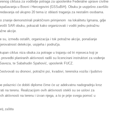
renog ciklusa za voditelje potraga za uposlenike Federalne uprave civilne
a spašavanja u Bosni i Hercegovini (GSSuBiH). Obuku je uspješno završilo
h predavanja od ukupno 20 tema iz oblasti traganja za nestalim osobama.
no znanje demonstrirali praktičnom primjenom na lokalitetu Igmana, gdje
 prošli SAR obuku, pokazali kako organizovati i voditi jednu potražnu
ažne akcije.
su, između ostalih, organizacija i tok potražne akcije, ponašanje
jerovatnost detekcije, uspjeha i područja.
upan ciklus niza obuka za potrage u trajanju od tri mjeseca koji je
vedbi planiranih aktivnosti radili su licencirani instruktori za vođenje
 Saveza, te Sabahudin Spahović, uposlenik FUCZ.
čestvovali su dronovi, potražni psi, kvadovi, terenska vozila i ljudstvo
e polaznici će dobiti diplome čime će uz adekvatnu nadogradnju kroz
ati na terenu. Realizacijom ovih aktivnosti stekli su se uslovi za
h aktivnosti na terenu i izvan njega, a to je prije svega pomoć u
elj
,
zaštita