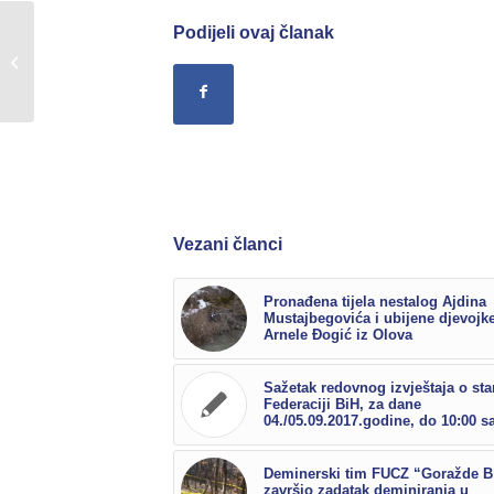
Podijeli ovaj članak
Sažetak redovnog izvještaja o stanju
u Federaciji BiH, za dane
28./29.10.2017.godine,...
Vezani članci
Pronađena tijela nestalog Ajdina
Mustajbegovića i ubijene djevojk
Arnele Đogić iz Olova
Sažetak redovnog izvještaja o sta
Federaciji BiH, za dane
04./05.09.2017.godine, do 10:00 sa
Deminerski tim FUCZ “Goražde B
završio zadatak deminiranja u