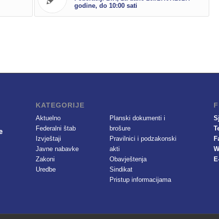
godine, do 10:00 sati
KATEGORIJE
F
Aktuelno
Planski dokumenti i
S
Federalni štab
brošure
T
Izvještaji
Pravilnici i podzakonski
F
Javne nabavke
akti
W
Zakoni
Obavještenja
E
Uredbe
Sindikat
Pristup informacijama