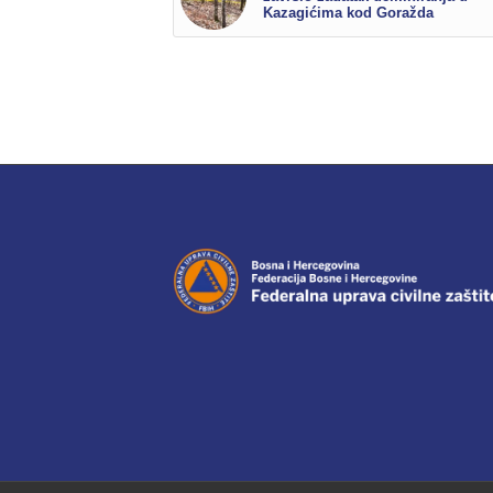
Kazagićima kod Goražda