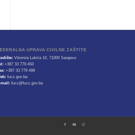
EDERALNA UPRAVA CIVILNE ZAŠTITE
jedište:
Vitomira Lukića 10, 71000 Sarajevo
el:
+387 33 779 450
ax:
+387 33 779 499
eb:
fucz.gov.ba
-mail:
fucz@fucz.gov.ba