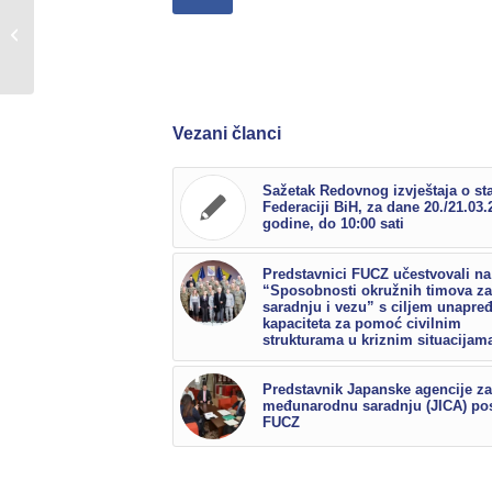
Petero predstavnika FUCZ uspješno
završilo osnovni kurs za instruktore
upozoravanja...
Vezani članci
Sažetak Redovnog izvještaja o st
Federaciji BiH, za dane 20./21.03.
godine, do 10:00 sati
Predstavnici FUCZ učestvovali na
“Sposobnosti okružnih timova za
saradnju i vezu” s ciljem unapre
kapaciteta za pomoć civilnim
strukturama u kriznim situacijam
Predstavnik Japanske agencije za
međunarodnu saradnju (JICA) pos
FUCZ