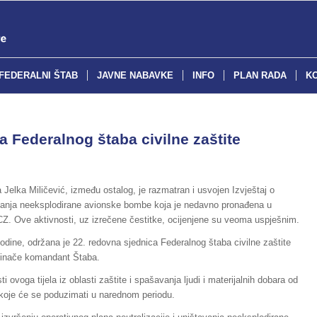
FEDERALNI ŠTAB
JAVNE NABAVKE
INFO
PLAN RADA
K
 Federalnog štaba civilne zaštite
 Jelka Miličević, između ostalog, je razmatran i usvojen Izvještaj o
tavanja neeksplodirane avionske bombe koja je nedavno pronađena u
CZ. Ove aktivnosti, uz izrečene čestitke, ocijenjene su veoma uspješnim.
dine, održana je 22. redovna sjednica Federalnog štaba civilne zaštite
, inače komandant Štaba.
i ovoga tijela iz oblasti zaštite i spašavanja ljudi i materijalnih dobara od
i koje će se poduzimati u narednom periodu.