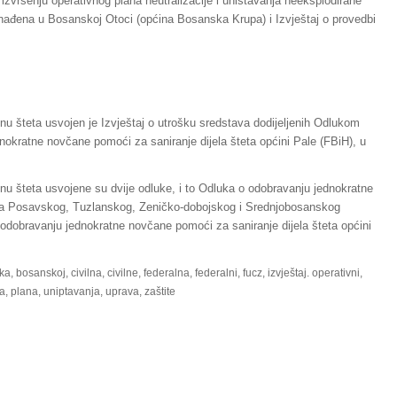
 izvršenju operativnog plana neutralizacije i uništavanja neeksplodirane
đena u Bosanskoj Otoci (općina Bosanska Krupa) i Izvještaj o provedbi
nu šteta usvojen je Izvještaj o utrošku sredstava dodijeljenih Odlukom
nokratne novčane pomoći za saniranje dijela šteta općini Pale (FBiH), u
nu šteta usvojene su dvije odluke, i to Odluka o odobravanju jednokratne
ama Posavskog, Tuzlanskog, Zeničko-dobojskog i Srednjobosanskog
odobravanju jednokratne novčane pomoći za saniranje dijela šteta općini
ka
,
bosanskoj
,
civilna
,
civilne
,
federalna
,
federalni
,
fucz
,
izvještaj. operativni
,
a
,
plana
,
uniptavanja
,
uprava
,
zaštite