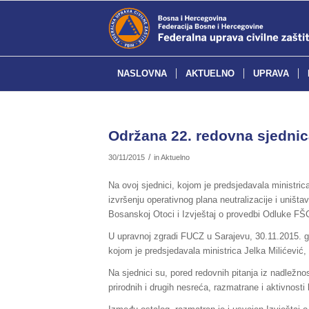
NASLOVNA
AKTUELNO
UPRAVA
Održana 22. redovna sjednica
/
30/11/2015
in
Aktuelno
Na ovoj sjednici, kojom je predsjedavala ministrica
izvršenju operativnog plana neutralizacije i uniš
Bosanskoj Otoci i Izvještaj o provedbi Odluke FŠ
U upravnoj zgradi FUCZ u Sarajevu, 30.11.2015. go
kojom je predsjedavala ministrica Jelka Milićević
Na sjednici su, pored redovnih pitanja iz nadležnost
prirodnih i drugih nesreća, razmatrane i aktivnost