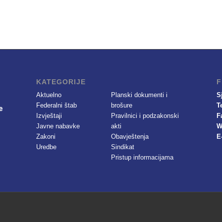
KATEGORIJE
F
Aktuelno
Planski dokumenti i
S
Federalni štab
brošure
T
Izvještaji
Pravilnici i podzakonski
F
Javne nabavke
akti
W
Zakoni
Obavještenja
E
Uredbe
Sindikat
Pristup informacijama