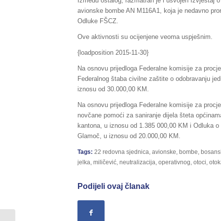
Između ostalog, razmatran je i usvojen Izvještaj o
avionske bombe AN M116A1, koja je nedavno prona
Odluke FŠCZ.
Ove aktivnosti su ocijenjene veoma uspješnim.
{loadposition 2015-11-30}
Na osnovu prijedloga Federalne komisije za procje
Federalnog štaba civilne zaštite o odobravanju jed
iznosu od 30.000,00 KM.
Na osnovu prijedloga Federalne komisije za procje
novčane pomoći za saniranje dijela šteta općin
kantona, u iznosu od 1.385 000,00 KM i Odluka o 
Glamoč, u iznosu od 20.000,00 KM.
Tags:
22 redovna sjednica
,
avionske
,
bombe
,
bosans
jelka
,
miličević
,
neutralizacija
,
operativnog
,
otoci
,
otok
Podijeli ovaj članak