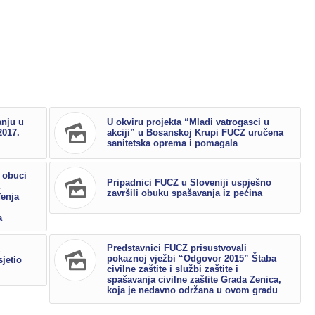
anju u
U okviru projekta “Mladi vatrogasci u
2017.
akciji” u Bosanskoj Krupi FUCZ uručena
sanitetska oprema i pomagala
 obuci
Pripadnici FUCZ u Sloveniji uspješno
završili obuku spašavanja iz pećina
đenja
a
Predstavnici FUCZ prisustvovali
pokaznoj vježbi “Odgovor 2015” Štaba
jetio
civilne zaštite i službi zaštite i
spašavanja civilne zaštite Grada Zenica,
koja je nedavno održana u ovom gradu