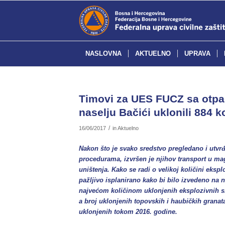
NASLOVNA
AKTUELNO
UPRAVA
Timovi za UES FUCZ sa otpa
naselju Bačići uklonili 884
/
16/06/2017
in
Aktuelno
Nakon što je svako sredstvo pregledano i utvr
procedurama, izvršen je njihov transport u ma
uništenja. Kako se radi o velikoj količini ekspl
pažljivo isplanirano kako bi bilo izvedeno na n
najvećom količinom uklonjenih eksplozivnih sre
a broj uklonjenih topovskih i haubičkih grana
uklonjenih tokom 2016. godine.