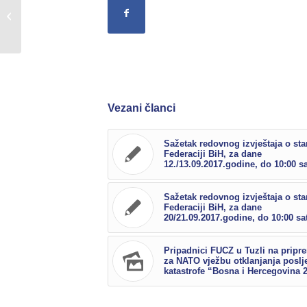
Vodiči FUCZ sa psima završili u
Sloveniji obuku za vodiče potražnih
pasa...
Vezani članci
Sažetak redovnog izvještaja o sta
Federaciji BiH, za dane
12./13.09.2017.godine, do 10:00 sa
Sažetak redovnog izvještaja o sta
Federaciji BiH, za dane
20/21.09.2017.godine, do 10:00 sat
Pripadnici FUCZ u Tuzli na prip
za NATO vježbu otklanjanja poslj
katastrofe “Bosna i Hercegovina 