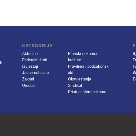
KATEGORIJE
F
Aktuelno
Planski dokumenti i
S
Federalni štab
brošure
T
Izvještaji
Pravilnici i podzakonski
F
Javne nabavke
akti
W
Zakoni
Obavještenja
E
Uredbe
Sindikat
Pristup informacijama