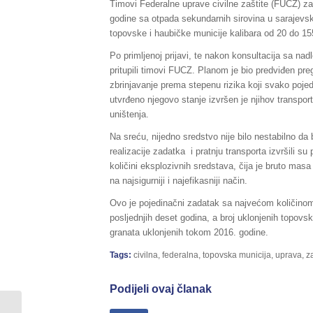
Timovi Federalne uprave civilne zaštite (FUCZ) z
godine sa otpada sekundarnih sirovina u sarajevs
topovske i haubičke municije kalibara od 20 do 15
Po primljenoj prijavi, te nakon konsultacija sa nadl
pritupili timovi FUCZ. Planom je bio predviđen pre
zbrinjavanje prema stepenu rizika koji svako poje
utvrđeno njegovo stanje izvršen je njihov transpo
uništenja.
Na sreću, nijedno sredstvo nije bilo nestabilno da
realizacije zadatka i pratnju transporta izvršili su
količini eksplozivnih sredstava, čija je bruto masa
na najsigurniji i najefikasniji način.
Ovo je pojedinačni zadatak sa najvećom količinom 
posljednjih deset godina, a broj uklonjenih topov
granata uklonjenih tokom 2016. godine.
Tags:
civilna
,
federalna
,
topovska municija
,
uprava
,
za
Podijeli ovaj članak