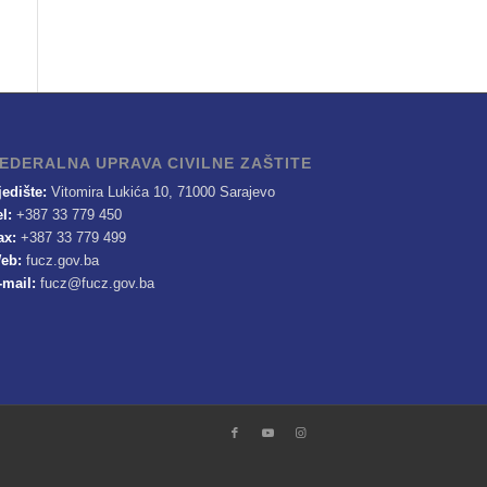
EDERALNA UPRAVA CIVILNE ZAŠTITE
jedište:
Vitomira Lukića 10, 71000 Sarajevo
el:
+387 33 779 450
ax:
+387 33 779 499
eb:
fucz.gov.ba
-mail:
fucz@fucz.gov.ba