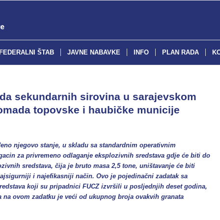
FEDERALNI ŠTAB
JAVNE NABAVKE
INFO
PLAN RADA
K
da sekundarnih sirovina u sarajevskom
 komada topovske i haubičke municije
đeno njegovo stanje, u skladu sa standardnim operativnim
gacin za privremeno odlaganje eksplozivnih sredstava gdje će biti do
ozivnih sredstava, čija je bruto masa 2,5 tone, uništavanje će biti
ajsigurniji i najefikasniji način. Ovo je pojedinačni zadatak sa
dstava koji su pripadnici FUCZ izvršili u posljednjih deset godina,
ta na ovom zadatku je veći od ukupnog broja ovakvih granata