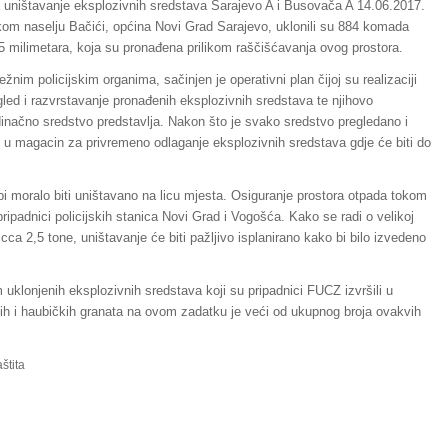
a uništavanje eksplozivnih sredstava Sarajevo A i Busovača A 14.06.2017.
kom naselju Bačići, općina Novi Grad Sarajevo, uklonili su 884 komada
5 milimetara, koja su pronađena prilikom raščišćavanja ovog prostora.
ežnim policijskim organima, sačinjen je operativni plan čijoj su realizaciji
gled i razvrstavanje pronađenih eksplozivnih sredstava te njihovo
dinačno sredstvo predstavlja. Nakon što je svako sredstvo pregledano i
rt u magacin za privremeno odlaganje eksplozivnih sredstava gdje će biti do
 bi moralo biti uništavano na licu mjesta. Osiguranje prostora otpada tokom
 pripadnici policijskih stanica Novi Grad i Vogošća. Kako se radi o velikoj
 cca 2,5 tone, uništavanje će biti pažljivo isplanirano kako bi bilo izvedeno
uklonjenih eksplozivnih sredstava koji su pripadnici FUCZ izvršili u
skih i haubičkih granata na ovom zadatku je veći od ukupnog broja ovakvih
štita