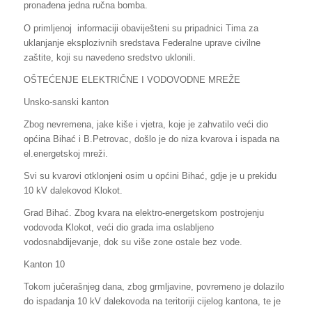
pronađena jedna ručna bomba.
O primljenoj informaciji obaviješteni su pripadnici Tima za
uklanjanje eksplozivnih sredstava Federalne uprave civilne
zaštite, koji su navedeno sredstvo uklonili.
OŠTEĆENJE ELEKTRIČNE I VODOVODNE MREŽE
Unsko-sanski kanton
Zbog nevremena, jake kiše i vjetra, koje je zahvatilo veći dio
općina Bihać i B.Petrovac, došlo je do niza kvarova i ispada na
el.energetskoj mreži.
Svi su kvarovi otklonjeni osim u općini Bihać, gdje je u prekidu
10 kV dalekovod Klokot.
Grad Bihać. Zbog kvara na elektro-energetskom postrojenju
vodovoda Klokot, veći dio grada ima oslabljeno
vodosnabdijevanje, dok su više zone ostale bez vode.
Kanton 10
Tokom jučerašnjeg dana, zbog grmljavine, povremeno je dolazilo
do ispadanja 10 kV dalekovoda na teritoriji cijelog kantona, te je