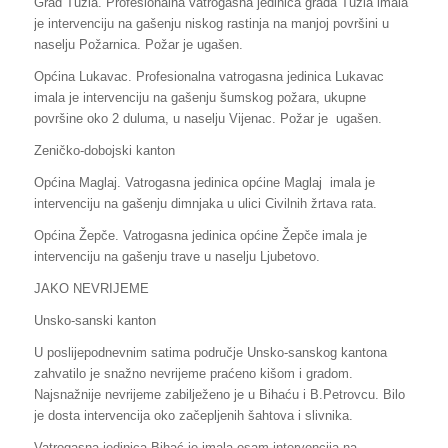
Grad Tuzla. Profesionalna vatrogasna jedinica grada Tuzla imala
je intervenciju na gašenju niskog rastinja na manjoj površini u
naselju Požarnica. Požar je ugašen.
Općina Lukavac. Profesionalna vatrogasna jedinica Lukavac
imala je intervenciju na gašenju šumskog požara, ukupne
površine oko 2 duluma, u naselju Vijenac. Požar je ugašen.
Zeničko-dobojski kanton
Općina Maglaj. Vatrogasna jedinica općine Maglaj imala je
intervenciju na gašenju dimnjaka u ulici Civilnih žrtava rata.
Općina Žepče. Vatrogasna jedinica općine Žepče imala je
intervenciju na gašenju trave u naselju Ljubetovo.
JAKO NEVRIJEME
Unsko-sanski kanton
U poslijepodnevnim satima područje Unsko-sanskog kantona
zahvatilo je snažno nevrijeme praćeno kišom i gradom.
Najsnažnije nevrijeme zabilježeno je u Bihaću i B.Petrovcu. Bilo
je dosta intervencija oko začepljenih šahtova i slivnika.
Vatrogasna jedinica Bihać je imala osam intervencija na