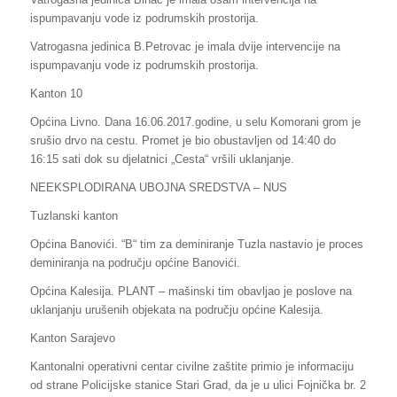
ispumpavanju vode iz podrumskih prostorija.
Vatrogasna jedinica B.Petrovac je imala dvije intervencije na
ispumpavanju vode iz podrumskih prostorija.
Kanton 10
Općina Livno. Dana 16.06.2017.godine, u selu Komorani grom je
srušio drvo na cestu. Promet je bio obustavljen od 14:40 do
16:15 sati dok su djelatnici „Cesta“ vršili uklanjanje.
NEEKSPLODIRANA UBOJNA SREDSTVA – NUS
Tuzlanski kanton
Općina Banovići. “B“ tim za deminiranje Tuzla nastavio je proces
deminiranja na području općine Banovići.
Općina Kalesija. PLANT – mašinski tim obavljao je poslove na
uklanjanju urušenih objekata na području općine Kalesija.
Kanton Sarajevo
Kantonalni operativni centar civilne zaštite primio je informaciju
od strane Policijske stanice Stari Grad, da je u ulici Fojnička br. 2