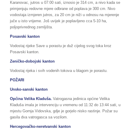
Karanovac, jutros u 07:00 sati, iznosio je 314 cm, a nivo kada se
primjenjuju redovne mjere odbrane od poplava je 300 cm. Nivo
vodostaja izmjeren jutros, za 20 cm je niži u odnosu na mjerenje
juče u isto vrijeme. Još uvijek je poplavljeno cca 5-10 ha,
poljoprivrednog zemljišta.
Posavski kanton
Vodostaj rijeke Save u porastu je duž cijelog svog toka kroz
Posavski kanton.
Zeničko-dobojski kanton
Vodostaj rijeka i svih vodenih tokova u blagom je porastu.
POŽARI
Unsko-sanski kanton
Općina Velika Kladuša.
Vatrogasna jedinica općine Velika
Kladuša imala je intervenciju u vremenu od 11:32 do 13:44 sati, u
mjestu Gornja Vidovska, gdje je gorjelo nisko rastinje. Požar su
gasila dva vatrogasca sa vozilom.
Hercegovačko-neretvanski kanton