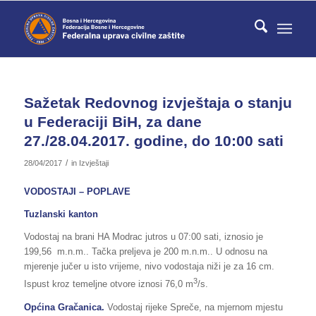
Sažetak Redovnog izvještaja o stanju
u Federaciji BiH, za dane
27./28.04.2017. godine, do 10:00 sati
/
28/04/2017
in
Izvještaji
VODOSTAJI – POPLAVE
Tuzlanski kanton
Vodostaj na brani HA Modrac jutros u 07:00 sati, iznosio je
199,56 m.n.m.. Tačka preljeva je 200 m.n.m.. U odnosu na
mjerenje jučer u isto vrijeme, nivo vodostaja niži je za 16 cm.
3
Ispust kroz temeljne otvore iznosi 76,0 m
/s.
Općina Gračanica.
Vodostaj rijeke Spreče, na mjernom mjestu