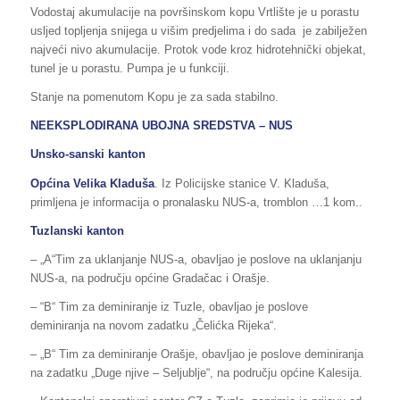
Vodostaj akumulacije na površinskom kopu Vrtlište je u porastu
usljed topljenja snijega u višim predjelima i do sada je zabilježen
najveći nivo akumulacije. Protok vode kroz hidrotehnički objekat,
tunel je u porastu. Pumpa je u funkciji.
Stanje na pomenutom Kopu je za sada stabilno.
NEEKSPLODIRANA UBOJNA SREDSTVA – NUS
Unsko-sanski kanton
Općina Velika Kladuša
. Iz Policijske stanice V. Kladuša,
primljena je informacija o pronalasku NUS-a, tromblon …1 kom..
Tuzlanski kanton
– „A“Tim za uklanjanje NUS-a, obavljao je poslove na uklanjanju
NUS-a, na području općine Gradačac i Orašje.
– “B“ Tim za deminiranje iz Tuzle, obavljao je poslove
deminiranja na novom zadatku „Čelićka Rijeka“.
– „B“ Tim za deminiranje Orašje, obavljao je poslove deminiranja
na zadatku „Duge njive – Seljublje“, na području općine Kalesija.