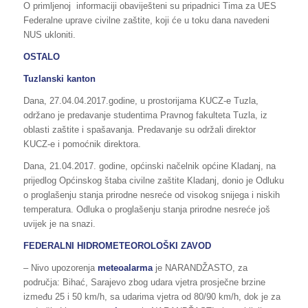
O primljenoj informaciji obaviješteni su pripadnici Tima za UES
Federalne uprave civilne zaštite, koji će u toku dana navedeni
NUS ukloniti.
OSTALO
Tuzlanski kanton
Dana, 27.04.04.2017.godine, u prostorijama KUCZ-e Tuzla,
održano je predavanje studentima Pravnog fakulteta Tuzla, iz
oblasti zaštite i spašavanja. Predavanje su održali direktor
KUCZ-e i pomoćnik direktora.
Dana, 21.04.2017. godine, općinski načelnik općine Kladanj, na
prijedlog Općinskog štaba civilne zaštite Kladanj, donio je Odluku
o proglašenju stanja prirodne nesreće od visokog snijega i niskih
temperatura. Odluka o proglašenju stanja prirodne nesreće još
uvijek je na snazi.
FEDERALNI HIDROMETEOROLOŠKI ZAVOD
– Nivo upozorenja
meteoalarma
je NARANDŽASTO, za
područja: Bihać, Sarajevo zbog udara vjetra prosječne brzine
između 25 i 50 km/h, sa udarima vjetra od 80/90 km/h, dok je za