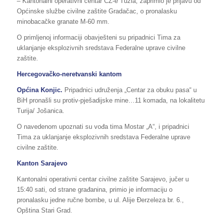
– Kantonalni operativni centar CZ-e Tuzla, zaprimio je prijavu od
Općinske službe civilne zaštite Gradačac, o pronalasku
minobacačke granate M-60 mm.
O primljenoj informaciji obavješteni su pripadnici Tima za
uklanjanje eksplozivnih sredstava Federalne uprave civilne
zaštite.
Hercegovačko-neretvanski kantom
Općina
Konjic.
Pripadnici udruženja „Centar za obuku pasa“ u
BiH pronašli su protiv-pješadijske mine…11 komada, na lokalitetu
Turija/ Jošanica.
O navedenom upoznati su vođa tima Mostar „A“, i pripadnici
Tima za uklanjanje eksplozivnih sredstava Federalne uprave
civilne zaštite.
Kanton Sarajevo
Kantonalni operativni centar civilne zaštite Sarajevo, jučer u
15:40 sati, od strane građanina, primio je informaciju o
pronalasku jedne ručne bombe, u ul. Alije Đerzeleza br. 6.,
Opština Stari Grad.