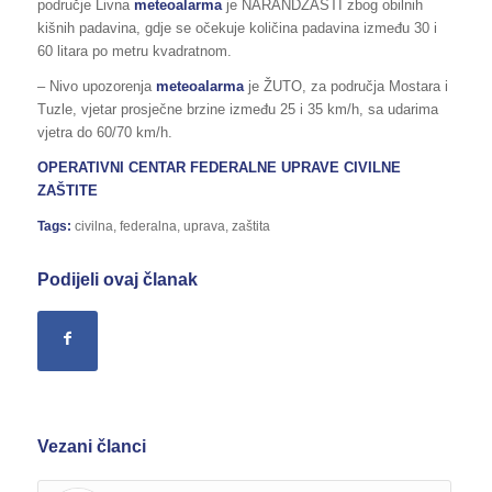
područje Livna
meteoalarma
je NARANDŽASTI zbog obilnih
kišnih padavina, gdje se očekuje količina padavina između 30 i
60 litara po metru kvadratnom.
– Nivo upozorenja
meteoalarma
je ŽUTO, za područja Mostara i
Tuzle, vjetar prosječne brzine između 25 i 35 km/h, sa udarima
vjetra do 60/70 km/h.
OPERATIVNI CENTAR FEDERALNE UPRAVE
CIVILNE
ZAŠTITE
Tags:
civilna
,
federalna
,
uprava
,
zaštita
Podijeli ovaj članak
Vezani članci