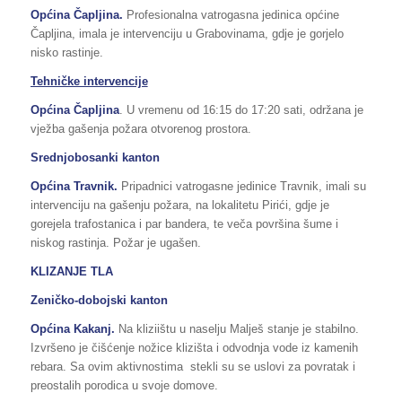
Općina Čapljina.
Profesionalna vatrogasna jedinica općine
Čapljina, imala je intervenciju u Grabovinama, gdje je gorjelo
nisko rastinje.
Tehničke intervencije
Općina Čapljina
. U vremenu od 16:15 do 17:20 sati, održana je
vježba gašenja požara otvorenog prostora.
Srednjobosanki kanton
Općina Travnik.
Pripadnici vatrogasne jedinice Travnik, imali su
intervenciju na gašenju požara, na lokalitetu Pirići, gdje je
gorejela trafostanica i par bandera, te veča površina šume i
niskog rastinja. Požar je ugašen.
KLIZANJE TLA
Zeničko-dobojski kanton
Općina Kakanj.
Na kliziištu u naselju Malješ stanje je stabilno.
Izvršeno je čišćenje nožice klizišta i odvodnja vode iz kamenih
rebara. Sa ovim aktivnostima stekli su se uslovi za povratak i
preostalih porodica u svoje domove.