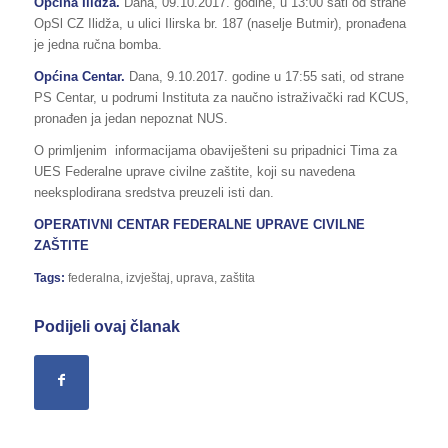
Općina Ilidža.
Dana, 09.10.2017. godine, u 13:00 sati od strane
OpSl CZ Ilidža, u ulici Ilirska br. 187 (naselje Butmir), pronađena
je jedna ručna bomba.
Općina Centar.
Dana, 9.10.2017. godine u 17:55 sati, od strane
PS Centar, u podrumi Instituta za naučno istraživački rad KCUS,
pronađen ja jedan nepoznat NUS.
O primljenim informacijama obaviješteni su pripadnici Tima za
UES Federalne uprave civilne zaštite, koji su navedena
neeksplodirana sredstva preuzeli isti dan.
OPERATIVNI CENTAR FEDERALNE UPRAVE CIVILNE
ZAŠTITE
Tags:
federalna
,
izvještaj
,
uprava
,
zaštita
Podijeli ovaj članak