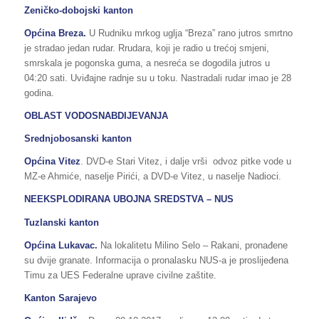
Zeničko-dobojski kanton
Općina Breza.
U Rudniku mrkog uglja “Breza” rano jutros smrtno
je stradao jedan rudar. Rrudara, koji je radio u trećoj smjeni,
smrskala je pogonska guma, a nesreća se dogodila jutros u
04:20 sati. Uviđajne radnje su u toku. Nastradali rudar imao je 28
godina.
OBLAST VODOSNABDIJEVANJA
Srednjobosanski kanton
Općina Vitez
. DVD-e Stari Vitez, i dalje vrši odvoz pitke vode u
MZ-e Ahmiće, naselje Pirići, a DVD-e Vitez, u naselje Nadioci.
NEEKSPLODIRANA UBOJNA SREDSTVA – NUS
Tuzlanski kanton
Općina Lukavac.
Na lokalitetu Milino Selo – Rakani, pronađene
su dvije granate. Informacija o pronalasku NUS-a je proslijeđena
Timu za UES Federalne uprave civilne zaštite.
Kanton Sarajevo