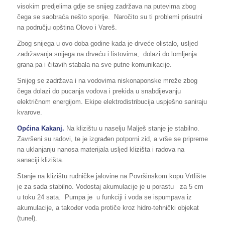
visokim predjelima gdje se snijeg zadržava na putevima zbog
čega se saobraća nešto sporije. Naročito su ti problemi prisutni
na području opština Olovo i Vareš.
Zbog snijega u ovo doba godine kada je drveće olistalo, usljed
zadržavanja snijega na drveću i listovima, dolazi do lomljenja
grana pa i čitavih stabala na sve putne komunikacije.
Snijeg se zadržava i na vodovima niskonaponske mreže zbog
čega dolazi do pucanja vodova i prekida u snabdijevanju
električnom energijom. Ekipe elektrodistribucija uspješno saniraju
kvarove.
Općina Kakanj.
Na klizištu u naselju Malješ stanje je stabilno.
Završeni su radovi, te je izgrađen potporni zid, a vrše se pripreme
na uklanjanju nanosa materijala usljed klizišta i radova na
sanaciji klizišta.
Stanje na klizištu rudničke jalovine na Površinskom kopu Vrtlište
je za sada stabilno. Vodostaj akumulacije je u porastu za 5 cm
u toku 24 sata. Pumpa je u funkciji i voda se ispumpava iz
akumulacije, a također voda protiče kroz hidro-tehnički objekat
(tunel).