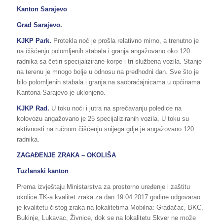
Kanton Sarajevo
Grad Sarajevo.
KJKP Park.
Protekla noć je prošla relativno mirno, a trenutno je
na čišćenju polomljenih stabala i granja angažovano oko 120
radnika sa četiri specijalizirane korpe i tri službena vozila. Stanje
na terenu je mnogo bolje u odnosu na predhodni dan. Sve što je
bilo polomljenih stabala i granja na saobraćajnicama u općinama
Kantona Sarajevo je uklonjeno.
KJKP Rad.
U toku noći i jutra na sprečavanju poledice na
kolovozu angažovano je 25 specijaliziranih vozila. U toku su
aktivnosti na ručnom čišćenju snijega gdje je angažovano 120
radnika.
ZAGAĐENJE ZRAKA – OKOLIŠA
Tuzlanski kanton
Prema izvještaju Ministarstva za prostorno uređenje i zaštitu
okolice TK-a kvalitet zraka za dan 19.04.2017 godine odgovarao
je kvalitetu čistog zraka na lokalitetima Mobilna: Gradačac, BKC,
Bukinje, Lukavac, Živnice, dok se na lokalitetu Skver ne može