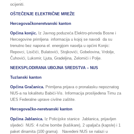
ocijeniti.
OŠTEČENJE ELEKTRIČNE MREŽE
Hercegovačkoneretvanski kanton
Općina konjic.
Iz Javnog poduzeća Elektro-privreda Bosne i
Hercegovine primljena informacija u kojoj se navodi da su
trenutno bez napona el. energijom naselja u općini Konjic:
Repovci, Lisičići, Bulatovići, Stojkovići, Gobelovina, Vrdolje,
Čuhovići, Lukomir, Ljuta, Gradeljina, Zelomići i Polje.
NEEKSPLODIRANA UBOJNA SREDSTVA – NUS
Tuzlanski kanton
Općina Gračanica.
Primljena prijava o pronalasku nepoznatog
NUS-a na lokalitetu Babići-Vis. Informacija proslijeđena Timu za
UES Federalne uprave civilne zaštite.
Hercegovačko-neretvanski kanton
Općina Jablanica.
Iz Policijske stanice Jablanica, prijavljen
sljedeći NUS: 4 ručne bombe (kašikare), 2 upaljača (kapsle) i 1
paket dinamita (100 grama). Navedeni NUS se nalazi u