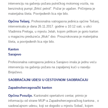
intervenciju na gašenju požara putničkog motornog vozila, na
benzinskoj pumpi „Brkić petrol“. Požar je ugašen. Pričinjena je
materijalna šteta. Povrijeđenih lica nije bilo.
Općina Tešanj.
Profesionalna vatrogasna jedinica općine Tešanj,
intervenisala je dana 26.11.2017. godine u 10:12 sati, u ulici
Vladimira Preloga, u mjestu Jelah, kojom prilikom je gorio karton
u magacinu preduzeća „Muki“ doo. Prouzrokovana je materijalna
šteta, a povrijeđenih lica nije bilo.
Kanton
Sarajevo
Profesionalna vatrogasna jedinica Sarajevo imala je jednu veću
intervenciju na gašenju požara na zapaljenoj kući u naselju
Binježevo.
SAOBRAĆAJNI UDESI U CESTOVNOM SAOBRAĆAJU
Zapadnohercegovački kanton
Općina Posušje.
Kantonalni opertativni centar, primio je
informaciju od strane MUP-a Zapadnohercegovačkog kantona , o
saobraćajnom udesu, koji se dogodio u mjestu Sobač, kojom