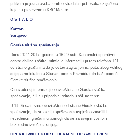
prilikom je jedna osoba smrtno stradala i pet osoba ozlijeđeno,
koje su prevezene u KBC Mostar.
O S T A L O
Kanton
Sarajevo
Gorska služba spašavanja
Dana 26.11.2017. godine, u 16:20 sati, Kantonalni operativni
centar civilne zaštite, primio je informaciju putem telefona 121,
od strane građanina da je ostao zaglavljen na putu, zbog velikog
snijega na lokalitetu Stanari, prema Pazariću i da traži pomoć
Gorske službe spašavanja.
O navedenoj informaciji obaviještena je Gorska služba
spašavanja, čiji su pripadnici odmah izašli na teren.
U 19:05 sati, smo obaviješteni od strane Gorske službe
spašavanja, da su akciju spašavanja uspješno završili i
nevedenom građaninu pomogli da se sa svojim vozilom
bezbjedno izvuče iz snijega.
OPERATIVNI CENTAR FEDERALNE UPRAVE CIVILNE