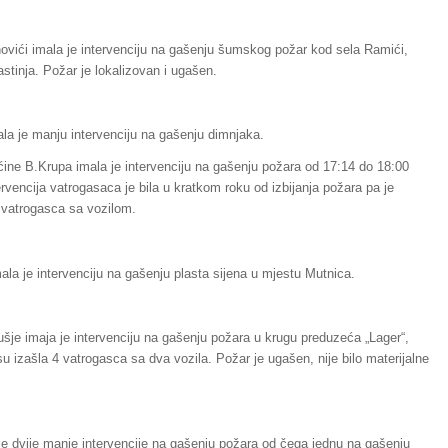
ovići imala je intervenciju na gašenju šumskog požar kod sela Ramići,
stinja. Požar je lokalizovan i ugašen.
la je manju intervenciju na gašenju dimnjaka.
ine B.Krupa imala je intervenciju na gašenju požara od 17:14 do 18:00
ervencija vatrogasaca je bila u kratkom roku od izbijanja požara pa je
2 vatrogasca sa vozilom.
la je intervenciju na gašenju plasta sijena u mjestu Mutnica.
šje imaja je intervenciju na gašenju požara u krugu preduzeća „Lager“,
 su izašla 4 vatrogasca sa dva vozila. Požar je ugašen, nije bilo materijalne
ajevo
je dvije manje intervencije na gašenju požara od čega jednu na gašenju