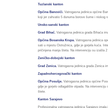
Tuzlanski kanton
Općina
Banovići
.
Vatrogasna jedinica općine Ban
koji jer zahvatio 5 dunuma borove šume i niskog ra
Unsko-sanski kanton
Grad Bihać.
Vatrogasna jedinica grada Bihaća ima
Općina
Bosanska Krupa
.
Vatrogasna jedinica opć
sati u mjestu Ostružnica, gdje je gorjela kuća. Int
pričinjena manja šteta. Na intervenciju su izašla 
Zeničko-dobojski kanton
Grad Zenica.
Vatrogasna jedinica grada Zenica ima
Zapadnohercegovački kanton
Općina
Posušje
.
Vatrogasna jedinica općine Posu
gdje je gorjelo odlagalište otpada. Na intervenciju
štete.
Kanton Sar
Profesionalna vatrogasna jedinica Sarajevo imala 