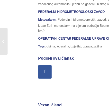
zapaljenog automobila i jednu na gašenju niskog ra
FEDERALNI HIDROMETEOROLOŠKI ZAVOD
Meteoalarm
: Federalni hidrometeorološki zavod, 
izdao Žuti meteoalarm na cijelom području Bosne 
km/h.
Sažetak redovnog izvještaja o stanju
OPERATIVNI CENTAR FEDERALNE UPRAVE CI
u Federaciji BiH, za dane
24./25.11.2017.godine,...
Tags:
civilna
,
federalna
,
izvještaj
,
uprava
,
zaštita
Podijeli ovaj članak
Vezani članci