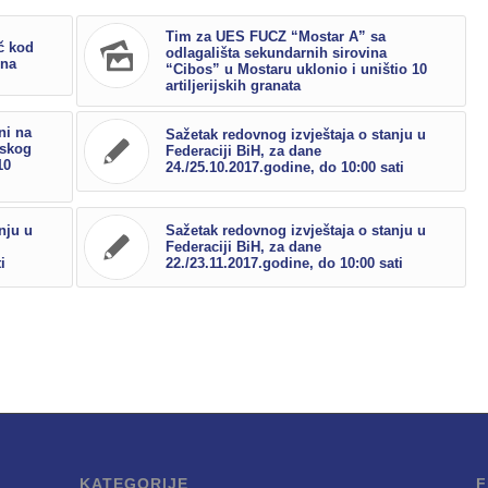
Tim za UES FUCZ “Mostar A” sa
č kod
odlagališta sekundarnih sirovina
ina
“Cibos” u Mostaru uklonio i uništio 10
artiljerijskih granata
ni na
Sažetak redovnog izvještaja o stanju u
nskog
Federaciji BiH, za dane
10
24./25.10.2017.godine, do 10:00 sati
nju u
Sažetak redovnog izvještaja o stanju u
Federaciji BiH, za dane
i
22./23.11.2017.godine, do 10:00 sati
KATEGORIJE
F