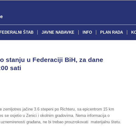
FEDERALNI ŠTAB
JAVNE NABAVKE
INFO
PLAN RADA
K
o stanju u Federaciji BiH, za dane
00 sati
je zemljotres jačine 3.6 stepeni po Richteru, sa epicentrom 15 km
es se osjetio u Zenici i okolnim gradovima. Nema informacija o
uznemirenosti građana, ne bi trebao prouzrokovati materijalnu štetu.