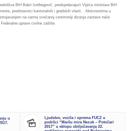
dništva BiH Bakir Izetbegović, predsjedavajući Vijeća ministara BiH
amenta, predstavnici kantonalnih i gradskih vlasti… Aktivnostima u
postrojavanjem na samoj svečanoj ceremoniji dizanja zastave naše
 Federalne uprave civilne zaštite.
a
Ljudstvo, vozila i oprema FUCZ u
anju u
podršci “Maršu mira Nezuk – Potočari
2017.
2017” u sklopu obilježavanja 22.
godišnjice genocida nad Bošnjacima