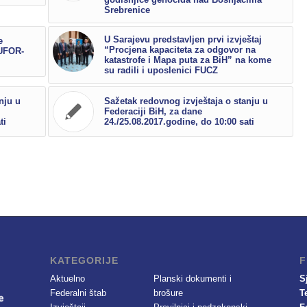
Srebrenice
U Sarajevu predstavljen prvi izvještaj
e
“Procjena kapaciteta za odgovor na
EUFOR-
katastrofe i Mapa puta za BiH” na kome
su radili i uposlenici FUCZ
nju u
Sažetak redovnog izvještaja o stanju u
Federaciji BiH, za dane
ti
24./25.08.2017.godine, do 10:00 sati
KATEGORIJE
F
Aktuelno
Planski dokumenti i
S
Federalni štab
brošure
T