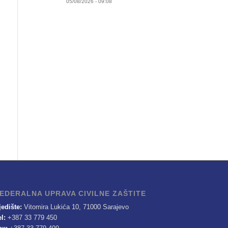
05/08/2026 - 09:08
EDERALNA UPRAVA CIVILNE ZAŠTITE
jedište:
Vitomira Lukića 10, 71000 Sarajevo
el:
+387 33 779 450