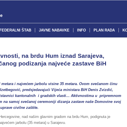
FEDERALNI ŠTAB
JAVNE NABAVKE
INFO
PLAN RADA
K
vnosti, na brdu Hum iznad Sarajeva,
ečanog podizanja najveće zastave BiH
12 metara i najvećem jarbolu visine 35 metara. Ovom svečanom činu
 Izetbegović, predsjedavajući Vijeća ministara BiH Denis Zvizdić,
edstavnici kantonalnih i gradskih vlasti… Aktivnostima u pripremnom
jem na samoj svečanoj ceremoniji dizanja zastave naše Domovine svoj
uprave civilne zaštite.
ercegovine, nad našim glavnim gradom na brdu Hum, podignuta je
ajvećem jarbolu (35 metara) u Sarajevu.