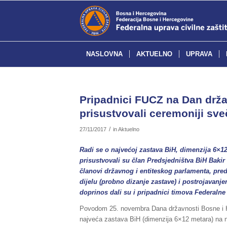
NASLOVNA
AKTUELNO
UPRAVA
Pripadnici FUCZ na Dan drža
prisustvovali ceremoniji sv
/
27/11/2017
in
Aktuelno
Radi se o najvećoj zastava BiH, dimenzija 6×
prisustvovali su član Predsjedništva BiH Bakir
članovi državnog i entiteskog parlamenta, pr
dijelu (probno dizanje zastave) i postrojavan
doprinos dali su i pripadnici timova Federalne 
Povodom 25. novembra Dana državnosti Bosne i H
najveća zastava BiH (dimenzija 6×12 metara) na n