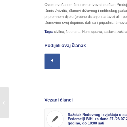
Ovom svečanom činu prisustvovali su član Predsje
Denis Zvizdić, članovi državnog i entiteskog parl
pripremnom dijelu (probno dizanje zastave) ali i 
Domovine svoj doprinos dali su i pripadnici timova
Tags:
civilna
,
federalna
,
Hum
,
uprava
,
zastava
,
zaštit
Podijeli ovaj članak
Sažetak redovnog izvještaja o stanju
Vezani članci
u Federaciji BiH, za dane
26./27.11.2017.godine,...
Sažetak Redovnog izvještaja o st
Federaciji BiH, za dane 27./28.07.
godine, do 10:00 sati