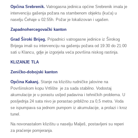
Općina Srebrenik.
Vatrogasna jedinica općine Srebrenik imala je
intervenciju gašenja požara na stambenom objektu (kuća) u
naselju Ćehaje u 02:55h. Požar je lokalizovan i ugašen.
Zapadnohercegovački kanton
Grad Široki Brijeg.
Pripadnici vatrogasne jedinice iz Širokog
Brijega imali su intervenciju na gašenju požara od 19:30 do 21:00
sati u Klancu, gdje je izgorjela veća površina niskog rastinja.
KLIZANJE TLA
Zeničko-dobojski kanton
Općina Kakanj.
Stanje na klizištu rudničke jalovine na
Površinskom kopu Vrtlište je za sada stabilno. Vodostaj
akumulacije je u porastu usljed padavina i tehničkih problema. U
posljednja 24 sata nivo je porastao približno za 0,5 metra. Voda
se ispumpava sa jednom pumpom iz akumulacije, a prolazi i kroz
tunel.
Na novonastalom klizištu u naselju Malješ, postavljeni su reperi
za praćenje pomjeranja.