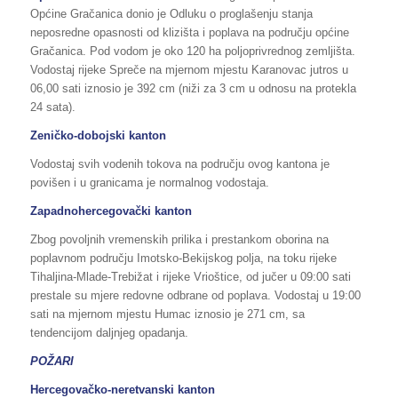
Općine Gračanica donio je Odluku o proglašenju stanja
neposredne opasnosti od klizišta i poplava na području općine
Gračanica. Pod vodom je oko 120 ha poljoprivrednog zemljišta.
Vodostaj rijeke Spreče na mjernom mjestu Karanovac jutros u
06,00 sati iznosio je 392 cm (niži za 3 cm u odnosu na protekla
24 sata).
Zeničko-dobojski kanton
Vodostaj svih vodenih tokova na području ovog kantona je
povišen i u granicama je normalnog vodostaja.
Zapadnohercegovački kanton
Zbog povoljnih vremenskih prilika i prestankom oborina na
poplavnom području Imotsko-Bekijskog polja, na toku rijeke
Tihaljina-Mlade-Trebižat i rijeke Vrioštice, od jučer u 09:00 sati
prestale su mjere redovne odbrane od poplava. Vodostaj u 19:00
sati na mjernom mjestu Humac iznosio je 271 cm, sa
tendencijom daljnjeg opadanja.
POŽARI
Hercegovačko-neretvanski kanton