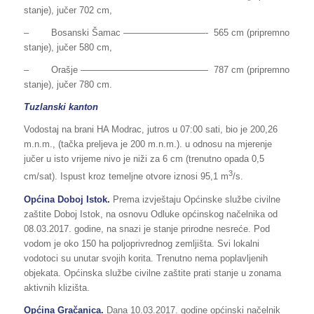
stanje), jučer 702 cm,
– Bosanski Šamac —————————- 565 cm (pripremno
stanje), jučer 580 cm,
– Orašje —————————————— 787 cm (pripremno
stanje), jučer 780 cm.
Tuzlanski kanton
Vodostaj na brani HA Modrac, jutros u 07:00 sati, bio je 200,26
m.n.m., (tačka preljeva je 200 m.n.m.). u odnosu na mjerenje
jučer u isto vrijeme nivo je niži za 6 cm (trenutno opada 0,5
3
cm/sat). Ispust kroz temeljne otvore iznosi 95,1 m
/s.
Općina Doboj Istok.
Prema izvještaju Općinske službe civilne
zaštite Doboj Istok, na osnovu Odluke općinskog načelnika od
08.03.2017. godine, na snazi je stanje prirodne nesreće. Pod
vodom je oko 150 ha poljoprivrednog zemljišta. Svi lokalni
vodotoci su unutar svojih korita. Trenutno nema poplavljenih
objekata. Općinska službe civilne zaštite prati stanje u zonama
aktivnih klizišta.
Općina Gračanica.
Dana 10.03.2017. godine općinski načelnik