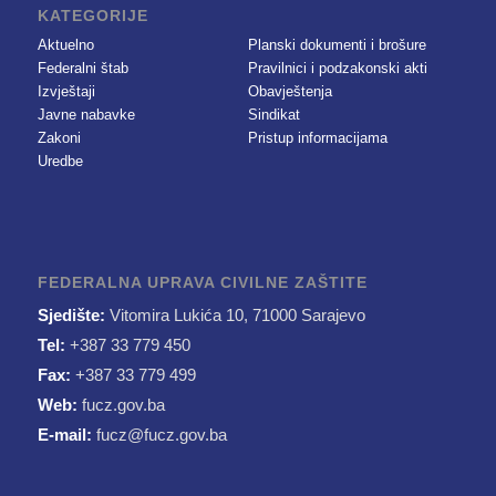
KATEGORIJE
Aktuelno
Planski dokumenti i brošure
Federalni štab
Pravilnici i podzakonski akti
Izvještaji
Obavještenja
Javne nabavke
Sindikat
Zakoni
Pristup informacijama
Uredbe
FEDERALNA UPRAVA CIVILNE ZAŠTITE
Sjedište:
Vitomira Lukića 10, 71000 Sarajevo
Tel:
+387 33 779 450
Fax:
+387 33 779 499
Web:
fucz.gov.ba
E-mail:
fucz@fucz.gov.ba