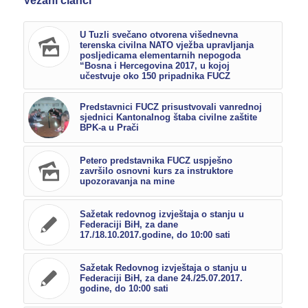
Vezani članci
U Tuzli svečano otvorena višednevna
terenska civilna NATO vježba upravljanja
posljedicama elementarnih nepogoda
“Bosna i Hercegovina 2017, u kojoj
učestvuje oko 150 pripadnika FUCZ
Predstavnici FUCZ prisustvovali vanrednoj
sjednici Kantonalnog štaba civilne zaštite
BPK-a u Prači
Petero predstavnika FUCZ uspješno
završilo osnovni kurs za instruktore
upozoravanja na mine
Sažetak redovnog izvještaja o stanju u
Federaciji BiH, za dane
17./18.10.2017.godine, do 10:00 sati
Sažetak Redovnog izvještaja o stanju u
Federaciji BiH, za dane 24./25.07.2017.
godine, do 10:00 sati