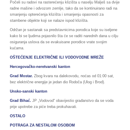
Počeli su radovi na rasterećenju klizišta u naselju Malješ sa dvije
radne mašine i odvozom zemlje, tako da se kontinuirano radi na
smanjenju opterećenja klizišta i smanjenju opasnosti za
stambene objekte koji se nalaze ispod klizišta.
Održan je sastanak sa predstavnicima porodica koje su iseljene
kako bi se ljudima pojasnilo šta će se raditi narednih dana u cilju
osiguranja uslova da se evakuisane porodice vrate svojim
kućama.
OŠTEĆENJE ELEKTRIČNE ILI VODOVODNE MREŽE
Hercegovačko-neretvanski kanton
Grad Mostar.
Zbog kvara na dalekovodu, noćas od 01:00 sat,
bez električne energije je jedan dio Rodoča (Ulog i Brod).
Unsko-sanski kanton
Grad Bihać.
JP „Vodovod“ obavijestio građanstvo da se voda
prije upotrebe za piće treba prokuhavati.
OSTALO
POTRAGA ZA NESTALOM OSOBOM