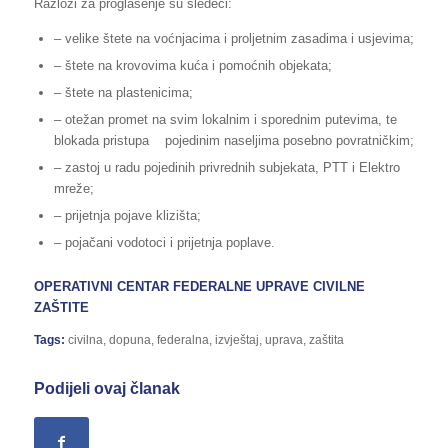
Razlozi za proglašenje su sledeći:
– velike štete na voćnjacima i proljetnim zasadima i usjevima;
– štete na krovovima kuća i pomoćnih objekata;
– štete na plastenicima;
– otežan promet na svim lokalnim i sporednim putevima, te
blokada pristupa pojedinim naseljima posebno povratničkim;
– zastoj u radu pojedinih privrednih subjekata, PTT i Elektro
mreže;
– prijetnja pojave klizišta;
– pojačani vodotoci i prijetnja poplave.
OPERATIVNI CENTAR FEDERALNE UPRAVE
CIVILNE
ZAŠTITE
Tags:
civilna
,
dopuna
,
federalna
,
izvještaj
,
uprava
,
zaštita
Podijeli ovaj članak