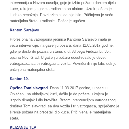
intervenciju u Novom naselju, gdje je izbio požar u donjem djelu
kuće, u kojem je gorjela radionica sa alatom. Uzrok požara je
ljudska nepažnja. Povrijeđenih lica nije bilo. Pričinjena je veća
materijalna šteta u radionici. Požar je ugašen.
Kanton Sarajevo
Profesionalna vatrogasna jedinica Kantona Sarajevo imala je
veču intervenciju, na gašenju požara, dana 11.03.2017.godine,
gdje je došlo do požara u stanu, u ul. Alibega Firduza br. 35.,
općina Novi Grad. U gašenju požara učestvovalo je devet
vatrogasaca sa tri vatrogasna vozila. Povriđenih nije bilo, dok je
pričinjena materijalna šteta.
Kanton 10.
Općina Tomislavgrad
. Dana 11.03.2017.godine, u naselju
Oplećani, na obiteljskoj kući, došlo je do požara u kojem je
izgorio dimnjak i dio krovišta. Brzom intervencijom vatrogasnog
društva Tomislavgrad, sa dva vozila i tri vatrogasca, spriječeno je
širenje požara na preostali dio kuće. Pričinjena je materijalna
šteta.
KLIZANJE TLA