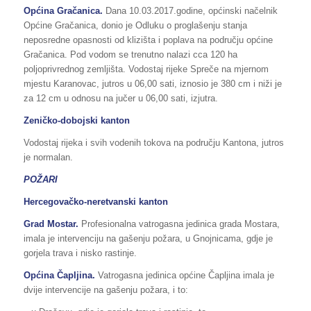
Općina Gračanica.
Dana 10.03.2017.godine, općinski načelnik
Općine Gračanica, donio je Odluku o proglašenju stanja
neposredne opasnosti od klizišta i poplava na području općine
Gračanica. Pod vodom se trenutno nalazi cca 120 ha
poljoprivrednog zemljišta. Vodostaj rijeke Spreče na mjernom
mjestu Karanovac, jutros u 06,00 sati, iznosio je 380 cm i niži je
za 12 cm u odnosu na jučer u 06,00 sati, izjutra.
Zeničko-dobojski kanton
Vodostaj rijeka i svih vodenih tokova na području Kantona, jutros
je normalan.
POŽARI
Hercegovačko-neretvanski kanton
Grad Mostar.
Profesionalna vatrogasna jedinica grada Mostara,
imala je intervenciju na gašenju požara, u Gnojnicama, gdje je
gorjela trava i nisko rastinje.
Općina Čapljina.
Vatrogasna jedinica općine Čapljina imala je
dvije intervencije na gašenju požara, i to: