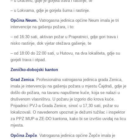
– u Dračevu, gdje je gorjela trava i rastinje, te
– u Lokvama, gdje je gorjela šuma i rastinje.
Općina
Neum.
Vatrogasna jedinica općine Neum imala je tri
intervencije na gašenju požara, i to:
– od 16:30 sati, aktivan požar u Prapratnici, gdje gori trava i
nisko rastinje, dok vjetar otežava gašenje, te
– od 18:00 do 22:00 sati, u Hutovu, na dva lokaliteta, gdje su
gorjeli trava i otpad.
Zeničko-dobojski kanton
Grad Zenica
. Profesionalna vatrogasna jedinica grada Zenica,
imala je intervenciju na gašenju požara u mjestu Čajdraš, gdje je
došlo do požara, na tavanu napuštene kuće, koja se nalazi u
drušvenom vlasništvu. U požaru je izgorio dio krova kuće.
Pripadnici PVJ-a Grada Zenice, sinoć u 17,30 sati, požar su
lokalizovali. O navedenom upoznat je dežurni tužilac i inspektor
za PPZ MUP-a ZE-DO kantona, kako bi se izvršio uviđaj na licu
mjesta.
Općina Žepče
. Vatrogasna jedinica općine Žepče imala je