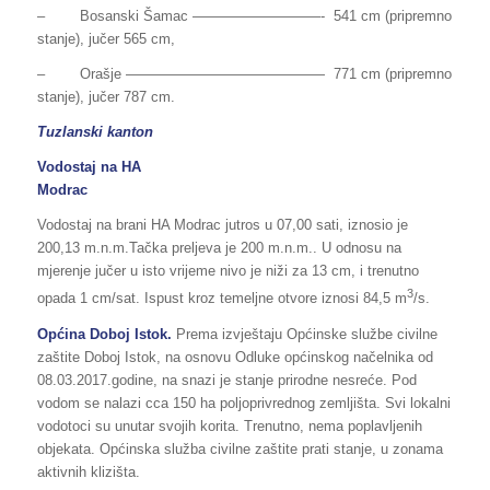
– Bosanski Šamac —————————- 541 cm (pripremno
stanje), jučer 565 cm,
– Orašje —————————————— 771 cm (pripremno
stanje), jučer 787 cm.
Tuzlanski kanton
Vodostaj na HA
Modrac
Vodostaj na brani HA Modrac jutros u 07,00 sati, iznosio je
200,13 m.n.m.Tačka preljeva je 200 m.n.m.. U odnosu na
mjerenje jučer u isto vrijeme nivo je niži za 13 cm, i trenutno
3
opada 1 cm/sat. Ispust kroz temeljne otvore iznosi 84,5 m
/s.
Općina Doboj Istok.
Prema izvještaju Općinske službe civilne
zaštite Doboj Istok, na osnovu Odluke općinskog načelnika od
08.03.2017.godine, na snazi je stanje prirodne nesreće. Pod
vodom se nalazi cca 150 ha poljoprivrednog zemljišta. Svi lokalni
vodotoci su unutar svojih korita. Trenutno, nema poplavljenih
objekata. Općinska služba civilne zaštite prati stanje, u zonama
aktivnih klizišta.