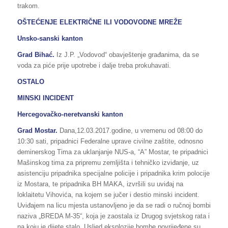
trakom.
OŠTEĆENJE ELEKTRIČNE ILI VODOVODNE MREŽE
Unsko-sanski kanton
Grad Bihać.
Iz J.P. „Vodovod“ obavještenje građanima, da se
voda za piće prije upotrebe i dalje treba prokuhavati.
OSTALO
MINSKI INCIDENT
Hercegovačko-neretvanski kanton
Grad Mostar.
Dana,12.03.2017.godine, u vremenu od 08:00 do
10:30 sati, pripadnici Federalne uprave civilne zaštite, odnosno
deminerskog Tima za uklanjanje NUS-a, “A” Mostar, te pripadnici
Mašinskog tima za pripremu zemljišta i tehničko izviđanje, uz
asistenciju pripadnika specijalne policije i pripadnika krim polocije
iz Mostara, te pripadnika BH MAKA, izvršili su uviđaj na
loklaitetu Vihovića, na kojem se jučer i destio minski incident.
Uviđajem na licu mjesta ustanovljeno je da se radi o ručnoj bombi
naziva „BREDA M-35“, koja je zaostala iz Drugog svjetskog rata i
na koju je dijete stalo. Usljed eksplozije bombe povrijeđene su