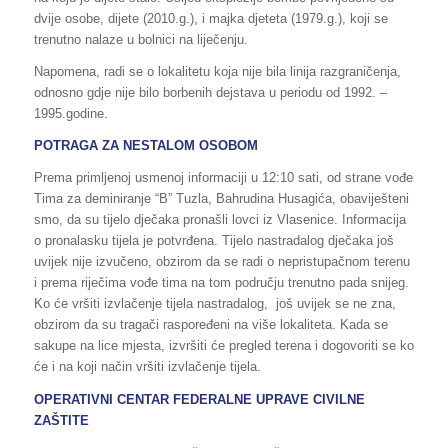
dvije osobe, dijete (2010.g.), i majka djeteta (1979.g.), koji se
trenutno nalaze u bolnici na liječenju.
Napomena, radi se o lokalitetu koja nije bila linija razgraničenja,
odnosno gdje nije bilo borbenih dejstava u periodu od 1992. –
1995.godine.
POTRAGA ZA NESTALOM OSOBOM
Prema primljenoj usmenoj informaciji u 12:10 sati, od strane vođe
Tima za deminiranje “B” Tuzla, Bahrudina Husagića, obaviješteni
smo, da su tijelo dječaka pronašli lovci iz Vlasenice. Informacija
o pronalasku tijela je potvrđena. Tijelo nastradalog dječaka još
uvijek nije izvučeno, obzirom da se radi o nepristupačnom terenu
i prema riječima vođe tima na tom području trenutno pada snijeg.
Ko će vršiti izvlačenje tijela nastradalog, još uvijek se ne zna,
obzirom da su tragači raspoređeni na više lokaliteta. Kada se
sakupe na lice mjesta, izvršiti će pregled terena i dogovoriti se ko
će i na koji način vršiti izvlačenje tijela.
OPERATIVNI CENTAR FEDERALNE UPRAVE
CIVILNE
ZAŠTITE