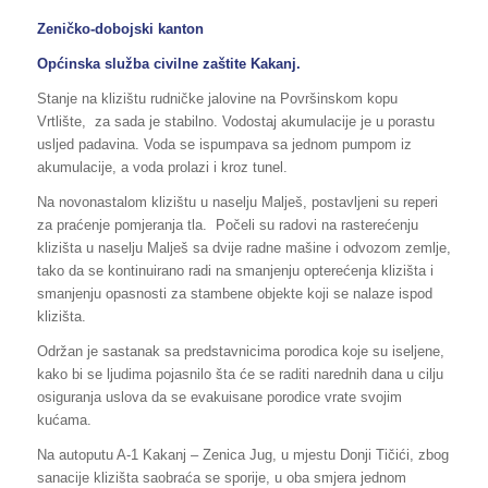
Zeničko-dobojski kanton
Općinska služba civilne zaštite Kakanj.
Stanje na klizištu rudničke jalovine na Površinskom kopu
Vrtlište, za sada je stabilno. Vodostaj akumulacije je u porastu
usljed padavina. Voda se ispumpava sa jednom pumpom iz
akumulacije, a voda prolazi i kroz tunel.
Na novonastalom klizištu u naselju Malješ, postavljeni su reperi
za praćenje pomjeranja tla. Počeli su radovi na rasterećenju
klizišta u naselju Malješ sa dvije radne mašine i odvozom zemlje,
tako da se kontinuirano radi na smanjenju opterećenja klizišta i
smanjenju opasnosti za stambene objekte koji se nalaze ispod
klizišta.
Održan je sastanak sa predstavnicima porodica koje su iseljene,
kako bi se ljudima pojasnilo šta će se raditi narednih dana u cilju
osiguranja uslova da se evakuisane porodice vrate svojim
kućama.
Na autoputu A-1 Kakanj – Zenica Jug, u mjestu Donji Tičići, zbog
sanacije klizišta saobraća se sporije, u oba smjera jednom