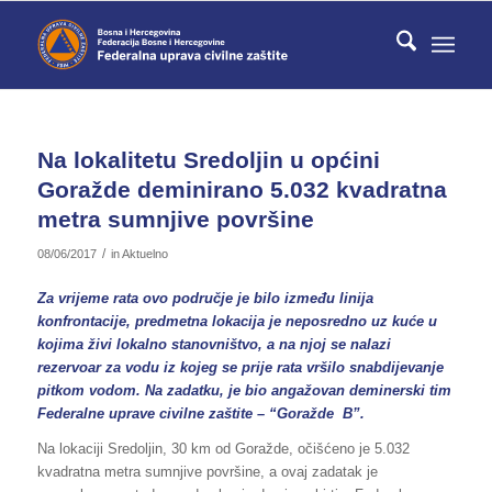
Na lokalitetu Sredoljin u općini
Goražde deminirano 5.032 kvadratna
metra sumnjive površine
/
08/06/2017
in
Aktuelno
Za vrijeme rata ovo područje je bilo između linija
konfrontacije, predmetna lokacija je neposredno uz kuće u
kojima živi lokalno stanovništvo, a na njoj se nalazi
rezervoar za vodu iz kojeg se prije rata vršilo snabdijevanje
pitkom vodom. Na zadatku, je bio angažovan deminerski tim
Federalne uprave civilne zaštite – “Goražde B”.
Na lokaciji Sredoljin, 30 km od Goražde, očišćeno je 5.032
kvadratna metra sumnjive površine, a ovaj zadatak je