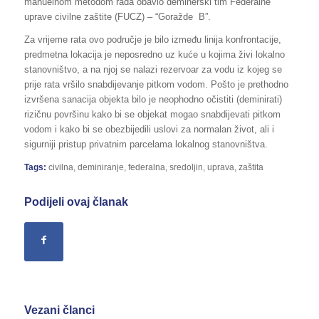
manuelnom metodom rada obavio deminerski tim Federalne
uprave civilne zaštite (FUCZ) – “Goražde B”.
Za vrijeme rata ovo područje je bilo između linija konfrontacije,
predmetna lokacija je neposredno uz kuće u kojima živi lokalno
stanovništvo, a na njoj se nalazi rezervoar za vodu iz kojeg se
prije rata vršilo snabdijevanje pitkom vodom. Pošto je prethodno
izvršena sanacija objekta bilo je neophodno očistiti (deminirati)
rizičnu površinu kako bi se objekat mogao snabdijevati pitkom
vodom i kako bi se obezbijedili uslovi za normalan život, ali i
sigurniji pristup privatnim parcelama lokalnog stanovništva.
Tags:
civilna
,
deminiranje
,
federalna
,
sredoljin
,
uprava
,
zaštita
Podijeli ovaj članak
Vezani članci