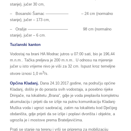
stanje), jučer 30 cm,
– Bosanski Šamac —————— – 24 cm (normalno
stanje), jučer – 173 cm,
– Orašje ——————————– 98 cm (normalno
stanje), jučer – 6 cm.
Tuzlanski kanton
Vodostaj na brani HA Modrac jutros u 07:00 sati, bio je 196,44
m.n.m.. Tačka preljeva je 200 m.n.m.. U odnosu na mjerenje
jučer u isto vrijeme nivo je viši za 32 cm. Ispust kroz temeljne
3
otvore iznosi 1,0 m
/s.
Općina Kladanj.
Dana 24.10.2017.godine, na području općine
Kladanj, došlo je do porasta svih vodostaja, a posebno rijeke
Drinjače, na lokalitetu „Brana“, gdje je voda preplavila kompletnu
akumulaciju i prijeti da se izlije na putnu komunikaciju Kladanj-
Muška voda i ugrozi saobraćaj, zatim na lokalitetu kod Dječijeg
obdaništa, gdje prijeti da se izlije i poplavi dvorišta i objekte, a
ugrozila je i mostove prema Brateljevićima.
Prati se stanje na terenu i vrši se priprema za mobilizaciju