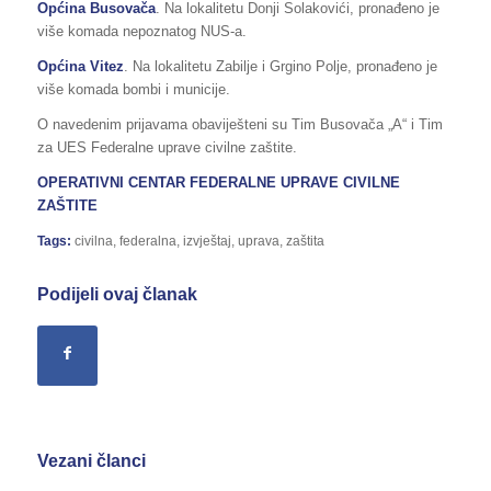
Op
ć
ina
Busovača
. Na lokalitetu Donji Solakovići, pronađeno je
više komada nepoznatog NUS-a.
Op
ć
ina
Vitez
. Na lokalitetu Zabilje i Grgino Polje, pronađeno je
više komada bombi i municije.
O navedenim prijavama obaviješteni su Tim Busovača „A“ i Tim
za UES Federalne uprave civilne zaštite.
OPERATIVNI CENTAR FEDERALNE UPRAVE
CIVILNE
ZAŠTITE
Tags:
civilna
,
federalna
,
izvještaj
,
uprava
,
zaštita
Podijeli ovaj članak
Vezani članci