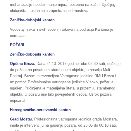
mehanizacije i poduzimanje mjera, posebno na zaštiti Dječijeg
obdaništa, i uklanjanju zapreka ispod mostova.
Zeničko-dobojski kanton
Vodostaj rijeka i svih vodenih tokova na području Kantona je
normalan.
POŽARI
Zeničko-dobojski kanton
Općina Breza.
Dana 24.10. 2017.godine, oko 08,30 sati, došlo je
do požara na privatnom stambenom objektu, u naselju Mali
Potkraj. Brzom intrevencijom Vatrogasne jedinice RMU Breza i
uz pomoć Profesionalne vatrogasne jedinice Visoko, požar je
ugašen. Pričinjena je materijalna šteta, u prizemlju stambenog
objekta. U požaru nije bilo povrijeđenih osoba. Uzrok požara
nepoznat.
Hercegovačko-neretvanski kanton
Grad Mostar.
Profesionalna vatrogasna jedinica grada Mostara,
imala je intervenciju na gašenju požara, od 23:05 do 00:10 sati,