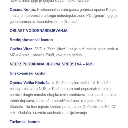
na Planinici, gdje je gorjela trava i nisko rastinje.
Općina Konjic.
Profesionalna vatrogasna jedinica općine Konjic,
imala je intervenciju u krugu industrijske zone PD „Igman“, gdje je
gorio kamion, u vlasništvu firme „Surtec“.
OBLAST VODOSNABDIJEVANJA
Srednjobosanski kanton
Općina Vitez
. DVD-e “Stari Vitez” i dalje vrši odvoz pitke vode u
MZ-e Ahmići, naselje Pirići, dva puta tjedno.
NEEKSPLODIRANA UBOJNA SREDSTVA – NUS
Unsko-sanski kanton
Općina Velika Kladuša.
Iz Službe civilne zaštite V. Kladuša
pristigla prijava o NUS-u. Radi se o za sad nepoznatom broju
bombi i drugih minsko-eksplozivnih sredstava, zakopanih u toku
ratnih dejstava, u dvorištu porodične kuće, u mjestu Mala
Kladuša. Na lice mjesta izašao predstavnik Općinske službe CZ-
e V. Kladuša, i izvršio adekvatno obilježavanje.
Tuzlanski kanton