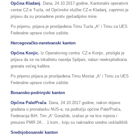
Općina Kladanj
. Dana, 24.10.2017.godine, Kantonalni operativni
centar CZ-e Tuzla, od Općinske službe CZ-e Kladanj, zaprimio je
prijavu da su pronađene protiv pješadijske mine.
Po prijemu, prijava je proslijeđena Timu Tuzla „A“ i Timu za UES
Federalne uprave civilne zaštite.
Hercegovačko-neretvanski kanton
Općina Konjic.
Iz Operativnog centra CZ-e Konjic, pristigla je
prijava da se na lokalitetu naselja Spiljani, nalazi neeksplodirana
granata većeg kalibra.
Po prijemu prijava je proslijeđena Timu Mostar „A“ i Timu za UES
Federalne uprave civilne zaštite.
Bosansko-podrinjski kanton
Općina Pale/Prača
. Dana, 24.10.2017.godine, nakon dojave
građana o pronalasku NUS-a, na području općine Pale/Prača,
Federacija BiH, Tim „A“ Goražde, izašao je na lice mjesta i
preuzeo PMR 2A… 1 kom., koju su naknadno uredno uskladištili.
Srednjobosanski kanton