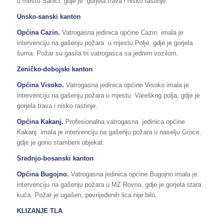
u mestu Šanici, gdje je gorjela trava i nisko rastinje.
Unsko-sanski kanton
Općina Cazin.
Vatrogasna jedinica općine Cazin imala je
intervenciju na gašenju požara u mjestu Polje, gdje je gorjela
šuma. Požar su gasila tri vatrogasca sa jednim vozilom.
Zeničko-dobojski kanton
Općina Visoko.
Vatrogasna jedinica općine Visoko imala je
intervenciju na gašenju požara u mjestu Vareškog polja, gdje je
gorjela trava i nisko rastinje.
Općina Kakanj.
Profesionalna vatrogasna jedinica općine
Kakanj imala je intervenciju na gašenju požara u naselju Groce,
gdje je gorio stambeni objekat.
Srednjo-bosanski kanton
Općina Bugojno.
Vatrogasna jedinica općine Bugojno imala je
intervenciju na gašenju požara u MZ Rovna, gdje je gorjela stara
kuća. Požar je ugašen, povrijeđenih lica nije bilo.
KLIZANJE TLA