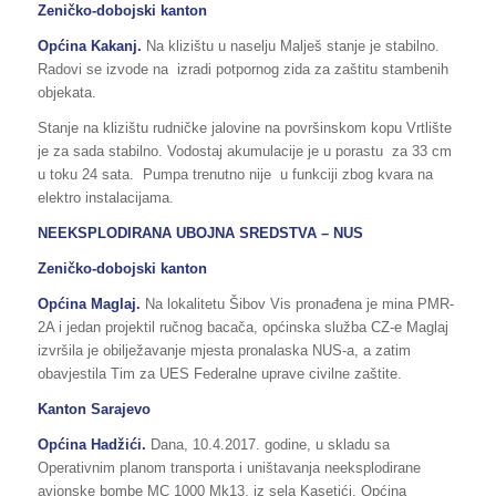
Zeničko-dobojski kanton
Općina Kakanj.
Na klizištu u naselju Malješ stanje je stabilno.
Radovi se izvode na izradi potpornog zida za zaštitu stambenih
objekata.
Stanje na klizištu rudničke jalovine na površinskom kopu Vrtlište
je za sada stabilno. Vodostaj akumulacije je u porastu za 33 cm
u toku 24 sata. Pumpa trenutno nije u funkciji zbog kvara na
elektro instalacijama.
NEEKSPLODIRANA UBOJNA SREDSTVA – NUS
Zeničko-dobojski kanton
Općina Maglaj.
Na lokalitetu Šibov Vis pronađena je mina PMR-
2A i jedan projektil ručnog bacača, općinska služba CZ-e Maglaj
izvršila je obilježavanje mjesta pronalaska NUS-a, a zatim
obavjestila Tim za UES Federalne uprave civilne zaštite.
Kanton Sarajevo
Općina Hadžići.
Dana, 10.4.2017. godine, u skladu sa
Operativnim planom transporta i uništavanja neeksplodirane
avionske bombe MC 1000 Mk13, iz sela Kasetići, Općina