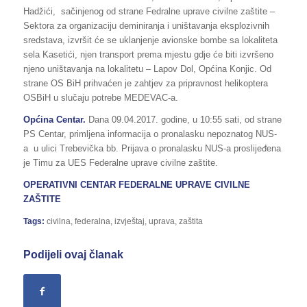
Hadžići, sačinjenog od strane Fedralne uprave civilne zaštite –
Sektora za organizaciju deminiranja i uništavanja eksplozivnih
sredstava, izvršit će se uklanjenje avionske bombe sa lokaliteta
sela Kasetići, njen transport prema mjestu gdje će biti izvršeno
njeno uništavanja na lokalitetu – Lapov Dol, Općina Konjic. Od
strane OS BiH prihvaćen je zahtjev za pripravnost helikoptera
OSBiH u slučaju potrebe MEDEVAC-a.
Općina Centar.
Dana 09.04.2017. godine, u 10:55 sati, od strane
PS Centar, primljena informacija o pronalasku nepoznatog NUS-
a u ulici Trebevička bb. Prijava o pronalasku NUS-a proslijeđena
je Timu za UES Federalne uprave civilne zaštite.
OPERATIVNI CENTAR FEDERALNE UPRAVE CIVILNE
ZAŠTITE
Tags:
civilna
,
federalna
,
izvještaj
,
uprava
,
zaštita
Podijeli ovaj članak