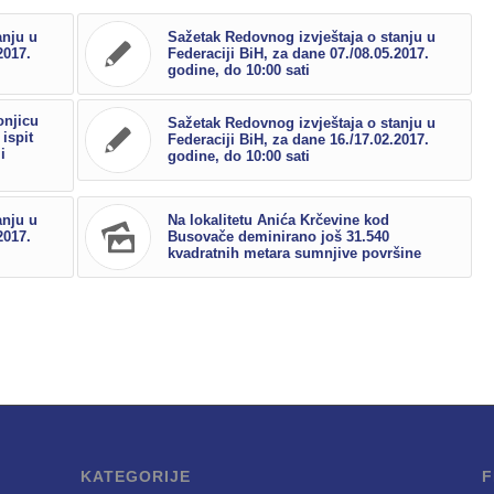
anju u
Sažetak Redovnog izvještaja o stanju u
2017.
Federaciji BiH, za dane 07./08.05.2017.
godine, do 10:00 sati
onjicu
Sažetak Redovnog izvještaja o stanju u
 ispit
Federaciji BiH, za dane 16./17.02.2017.
i
godine, do 10:00 sati
anju u
Na lokalitetu Anića Krčevine kod
2017.
Busovače deminirano još 31.540
kvadratnih metara sumnjive površine
KATEGORIJE
F