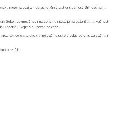
erenska motorna vozila – donacije Ministarstva sigurnosti BiH općinama
din Solak, osvrnuvši se i na trenutnu situaciju na požarištima i važnost
la u općine u kojima su požari najčešći.
 kroz koji će entitetske civilne zaštite uskoro dobiti opremu za zaštitu i
rogasci
,
zaštita