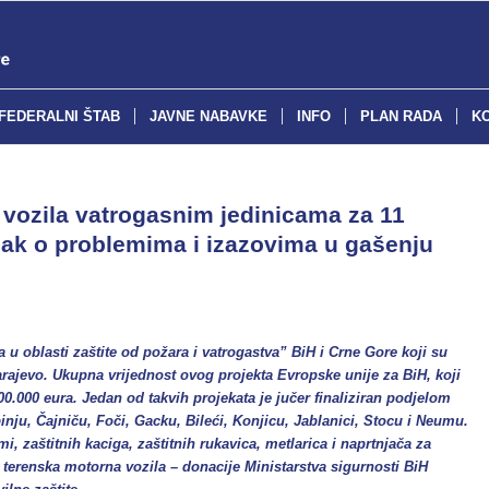
FEDERALNI ŠTAB
JAVNE NABAVKE
INFO
PLAN RADA
K
 vozila vatrogasnim jedinicama za 11
nak o problemima i izazovima u gašenju
 u oblasti zaštite od požara i vatrogastva” BiH i Crne Gore koji su
Sarajevo. Ukupna vrijednost ovog projekta Evropske unije za BiH, koji
00.000 eura. Jedan od takvih projekata je jučer finaliziran podjelom
nju, Čajniču, Foči, Gacku, Bileći, Konjicu, Jablanici, Stocu i Neumu.
i, zaštitnih kaciga, zaštitnih rukavica, metlarica i naprtnjača za
 terenska motorna vozila – donacije Ministarstva sigurnosti BiH