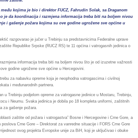
ilne zaštite.
, među kojima je bio i direktor FUCZ, Fahrudin Solak, sa Draganom
 je da koordinacija i razmjena informacija treba biti na boljem nivou
vanje i gašenje požara kojima su ove godine ugrožene sve općine u
ektić razgovarao je jučer u Trebinju sa predstavnicima Federalne uprave
 zaštite Republike Srpske (RUCZ RS) te 11 općina i vatrogasnih jedinica o
azmjena informacija treba biti na boljem nivou što je od izuzetne važnosti
u ove godine ugrožene sve općine u Hercegovini.
potrebu za nabavku opreme koja je neophodna vatrogascima i civilnoj
jekata i međunarodnih partnera.
ziran u Trebinju podjelom opreme za vatrogasne jedinice u Mostaru, Trebinju,
Stocu i Neumu. Svaka jedinica je dobila po 18 kompleta uniformi, zaštitnih
ača za gašenje požara.
oblasti zaštite od požara i vatrogastva” Bosne i Hercegovine i Crne Gore, a
jih poslova Crne Gore – Direktorat za vanredne situacije i FORS Crne Gore
ijednost ovog projekta Evropske unije za BiH, koji je uključivao i obuke