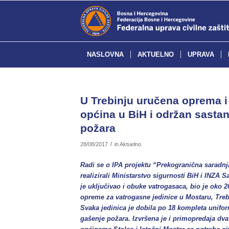
NASLOVNA
AKTUELNO
UPRAVA
U Trebinju uručena oprema i
općina u BiH i održan sasta
požara
/
28/08/2017
in
Aktuelno
Radi se o IPA projektu “Prekogranična saradnja
realizirali Ministarstvo sigurnosti BiH i INZA 
je uključivao i obuke vatrogasaca, bio je oko 2
opreme za vatrogasne jedinice u Mostaru, Trebi
Svaka jedinica je dobila po 18 kompleta uniform
gašenje požara. Izvršena je i primopredaja dva