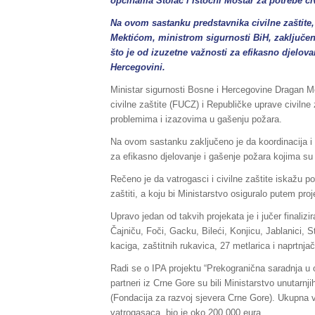
općinama Stolac i Istočni Mostar za potrebe civ
Na ovom sastanku predstavnika civilne zaštite
Mektićom, ministrom sigurnosti BiH, zaključeno
što je od izuzetne važnosti za efikasno djelo
Hercegovini.
Ministar sigurnosti Bosne i Hercegovine Dragan M
civilne zaštite (FUCZ) i Republičke uprave civilne
problemima i izazovima u gašenju požara.
Na ovom sastanku zaključeno je da koordinacija i r
za efikasno djelovanje i gašenje požara kojima s
Rečeno je da vatrogasci i civilne zaštite iskažu 
zaštiti, a koju bi Ministarstvo osiguralo putem pro
Upravo jedan od takvih projekata je i jučer finali
Čajniču, Foči, Gacku, Bileći, Konjicu, Jablanici, 
kaciga, zaštitnih rukavica, 27 metlarica i naprtnj
Radi se o IPA projektu “Prekogranična saradnja u 
partneri iz Crne Gore su bili Ministarstvo unutarn
(Fondacija za razvoj sjevera Crne Gore). Ukupna vr
vatrogasaca, bio je oko 200.000 eura.