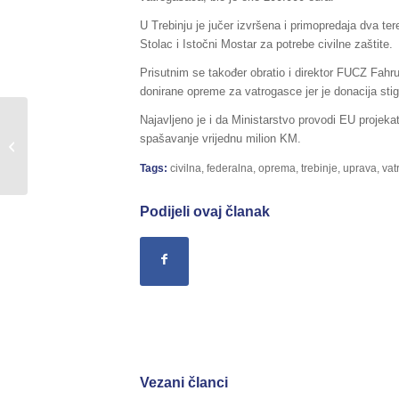
U Trebinju je jučer izvršena i primopredaja dva t
Stolac i Istočni Mostar za potrebe civilne zaštite.
Prisutnim se također obratio i direktor FUCZ Fahru
donirane opreme za vatrogasce jer je donacija stig
Najavljeno je i da Ministarstvo provodi EU projekat
Sažetak redovnog izvještaja o stanju
spašavanje vrijednu milion KM.
u Federaciji BiH, za dane
26./27.08.2017.godine,...
Tags:
civilna
,
federalna
,
oprema
,
trebinje
,
uprava
,
vat
Podijeli ovaj članak
Vezani članci