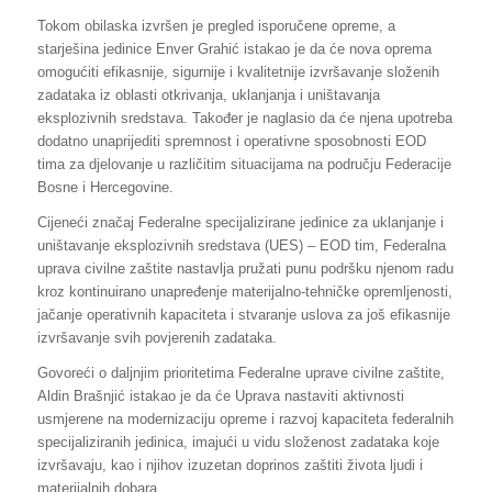
Tokom obilaska izvršen je pregled isporučene opreme, a
starješina jedinice Enver Grahić istakao je da će nova oprema
omogućiti efikasnije, sigurnije i kvalitetnije izvršavanje složenih
zadataka iz oblasti otkrivanja, uklanjanja i uništavanja
eksplozivnih sredstava. Također je naglasio da će njena upotreba
dodatno unaprijediti spremnost i operativne sposobnosti EOD
tima za djelovanje u različitim situacijama na području Federacije
Bosne i Hercegovine.
Cijeneći značaj Federalne specijalizirane jedinice za uklanjanje i
uništavanje eksplozivnih sredstava (UES) – EOD tim, Federalna
uprava civilne zaštite nastavlja pružati punu podršku njenom radu
kroz kontinuirano unapređenje materijalno-tehničke opremljenosti,
jačanje operativnih kapaciteta i stvaranje uslova za još efikasnije
izvršavanje svih povjerenih zadataka.
Govoreći o daljnjim prioritetima Federalne uprave civilne zaštite,
Aldin Brašnjić istakao je da će Uprava nastaviti aktivnosti
usmjerene na modernizaciju opreme i razvoj kapaciteta federalnih
specijaliziranih jedinica, imajući u vidu složenost zadataka koje
izvršavaju, kao i njihov izuzetan doprinos zaštiti života ljudi i
materijalnih dobara.