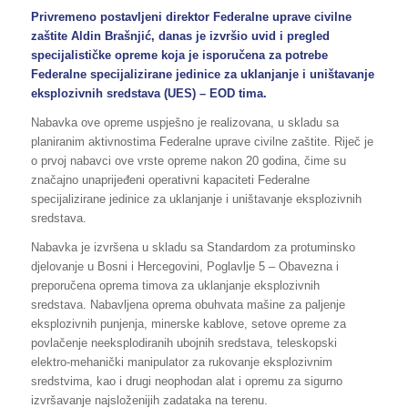
Privremeno postavljeni direktor Federalne uprave civilne
zaštite Aldin Brašnjić, danas je izvršio uvid i pregled
specijalističke opreme koja je isporučena za potrebe
Federalne specijalizirane jedinice za uklanjanje i uništavanje
eksplozivnih sredstava (UES) – EOD tima.
Nabavka ove opreme uspješno je realizovana, u skladu sa
planiranim aktivnostima Federalne uprave civilne zaštite. Riječ je
o prvoj nabavci ove vrste opreme nakon 20 godina, čime su
značajno unaprijeđeni operativni kapaciteti Federalne
specijalizirane jedinice za uklanjanje i uništavanje eksplozivnih
sredstava.
Nabavka je izvršena u skladu sa Standardom za protuminsko
djelovanje u Bosni i Hercegovini, Poglavlje 5 – Obavezna i
preporučena oprema timova za uklanjanje eksplozivnih
sredstava. Nabavljena oprema obuhvata mašine za paljenje
eksplozivnih punjenja, minerske kablove, setove opreme za
povlačenje neeksplodiranih ubojnih sredstava, teleskopski
elektro-mehanički manipulator za rukovanje eksplozivnim
sredstvima, kao i drugi neophodan alat i opremu za sigurno
izvršavanje najsloženijih zadataka na terenu.