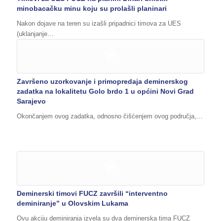
minobacačku minu koju su prolašli planinari
Nakon dojave na teren su izašli pripadnici timova za UES
(uklanjanje…
Završeno uzorkovanje i primopredaja deminerskog
zadatka na lokalitetu Golo brdo 1 u općini Novi Grad
Sarajevo
Okončanjem ovog zadatka, odnosno čišćenjem ovog područja,…
Deminerski timovi FUCZ završili “interventno
deminiranje” u Olovskim Lukama
Ovu akciju deminiranja izvela su dva deminerska tima FUCZ