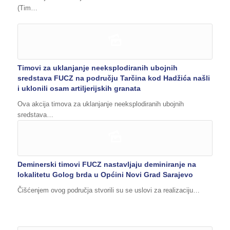
(Tim…
Timovi za uklanjanje neeksplodiranih ubojnih
sredstava FUCZ na području Tarčina kod Hadžića našli
i uklonili osam artiljerijskih granata
Ova akcija timova za uklanjanje neeksplodiranih ubojnih
sredstava…
Deminerski timovi FUCZ nastavljaju deminiranje na
lokalitetu Golog brda u Općini Novi Grad Sarajevo
Čišćenjem ovog područja stvorili su se uslovi za realizaciju…