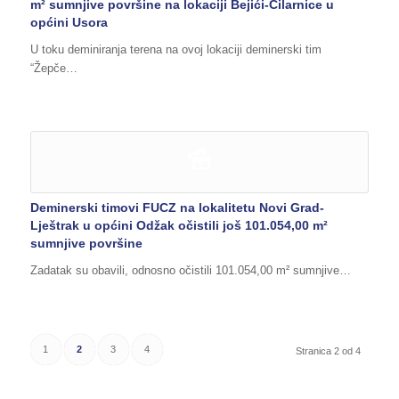
m² sumnjive površine na lokaciji Bejići-Ćilarnice u
općini Usora
U toku deminiranja terena na ovoj lokaciji deminerski tim
“Žepče…
Deminerski timovi FUCZ na lokalitetu Novi Grad-
Lještrak u općini Odžak očistili još 101.054,00 m²
sumnjive površine
Zadatak su obavili, odnosno očistili 101.054,00 m² sumnjive…
1
2
3
4
Stranica 2 od 4