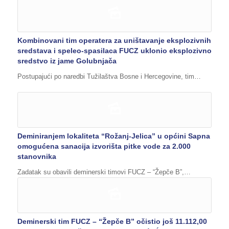
Kombinovani tim operatera za uništavanje eksplozivnih
sredstava i speleo-spasilaca FUCZ uklonio eksplozivno
sredstvo iz jame Golubnjača
Postupajući po naredbi Tužilaštva Bosne i Hercegovine, tim…
Deminiranjem lokaliteta “Rožanj-Jelica” u općini Sapna
omogućena sanacija izvorišta pitke vode za 2.000
stanovnika
Zadatak su obavili deminerski timovi FUCZ – “Žepče B”,…
Deminerski tim FUCZ – “Žepče B” očistio još 11.112,00