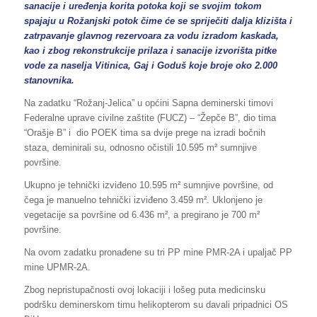
sanacije i uređenja korita potoka koji se svojim tokom
spajaju u Rožanjski potok čime će se spriječiti dalja klizišta i
zatrpavanje glavnog rezervoara za vodu izradom kaskada,
kao i zbog rekonstrukcije prilaza i sanacije izvorišta pitke
vode za naselja Vitinica, Gaj i Goduš koje broje oko 2.000
stanovnika.
Na zadatku “Rožanj-Jelica” u općini Sapna deminerski timovi
Federalne uprave civilne zaštite (FUCZ) – “Žepče B”, dio tima
“Orašje B” i dio POEK tima sa dvije prege na izradi bočnih
staza, deminirali su, odnosno očistili 10.595 m² sumnjive
površine.
Ukupno je tehnički izviđeno 10.595 m² sumnjive površine, od
čega je manuelno tehnički izviđeno 3.459 m². Uklonjeno je
vegetacije sa površine od 6.436 m², a pregirano je 700 m²
površine.
Na ovom zadatku pronađene su tri PP mine PMR-2A i upaljač PP
mine UPMR-2A.
Zbog nepristupačnosti ovoj lokaciji i lošeg puta medicinsku
podršku deminerskom timu helikopterom su davali pripadnici OS