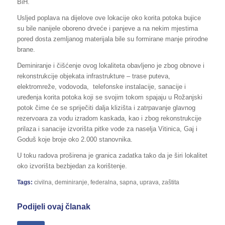
BiH.
Usljed poplava na dijelove ove lokacije oko korita potoka bujice
su bile nanijele oboreno drveće i panjeve a na nekim mjestima
pored dosta zemljanog materijala bile su formirane manje prirodne
brane.
Deminiranje i čišćenje ovog lokaliteta obavljeno je zbog obnove i
rekonstrukcije objekata infrastrukture – trase puteva,
elektromreže, vodovoda, telefonske instalacije, sanacije i
uređenja korita potoka koji se svojim tokom spajaju u Rožanjski
potok čime će se spriječiti dalja klizišta i zatrpavanje glavnog
rezervoara za vodu izradom kaskada, kao i zbog rekonstrukcije
prilaza i sanacije izvorišta pitke vode za naselja Vitinica, Gaj i
Goduš koje broje oko 2.000 stanovnika.
U toku radova proširena je granica zadatka tako da je širi lokalitet
oko izvorišta bezbjedan za korištenje.
Tags:
civilna
,
deminiranje
,
federalna
,
sapna
,
uprava
,
zaštita
Podijeli ovaj članak