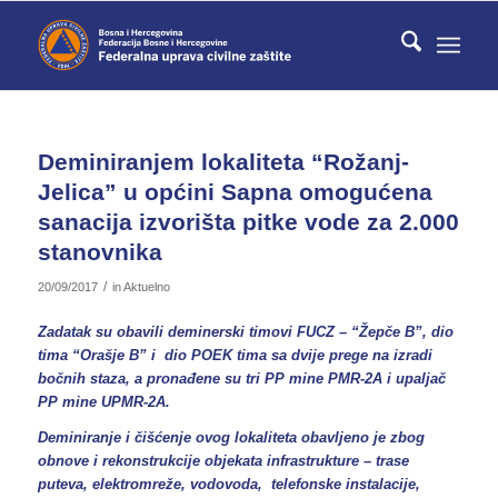
Deminiranjem lokaliteta “Rožanj-
Jelica” u općini Sapna omogućena
sanacija izvorišta pitke vode za 2.000
stanovnika
/
20/09/2017
in
Aktuelno
Zadatak su obavili deminerski timovi FUCZ – “Žepče B”, dio
tima “Orašje B” i dio POEK tima sa dvije prege na izradi
bočnih staza, a pronađene su tri PP mine PMR-2A i upaljač
PP mine UPMR-2A.
Deminiranje i čišćenje ovog lokaliteta obavljeno je zbog
obnove i rekonstrukcije objekata infrastrukture – trase
puteva, elektromreže, vodovoda, telefonske instalacije,