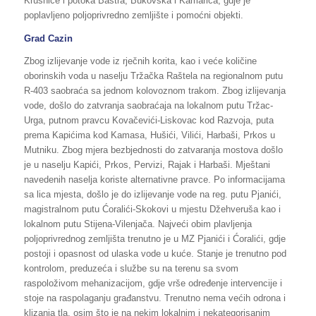
Krušnice i potoka Baštra, Bukovska i Kamarica, gdje je
poplavljeno poljoprivredno zemljište i pomoćni objekti.
Grad Cazin
Zbog izlijevanje vode iz rječnih korita, kao i veće količine
oborinskih voda u naselju Tržačka Raštela na regionalnom putu
R-403 saobraća sa jednom kolovoznom trakom. Zbog izlijevanja
vode, došlo do zatvranja saobraćaja na lokalnom putu Tržac-
Urga, putnom pravcu Kovačevići-Liskovac kod Razvoja, puta
prema Kapićima kod Kamasa, Hušići, Vilići, Harbaši, Prkos u
Mutniku. Zbog mjera bezbjednosti do zatvaranja mostova došlo
je u naselju Kapići, Prkos, Pervizi, Rajak i Harbaši. Mještani
navedenih naselja koriste alternativne pravce. Po informacijama
sa lica mjesta, došlo je do izlijevanje vode na reg. putu Pjanići,
magistralnom putu Ćoralići-Skokovi u mjestu Džehveruša kao i
lokalnom putu Stijena-Vilenjača. Najveći obim plavljenja
poljoprivrednog zemljišta trenutno je u MZ Pjanići i Ćoralići, gdje
postoji i opasnost od ulaska vode u kuće. Stanje je trenutno pod
kontrolom, preduzeća i službe su na terenu sa svom
raspoloživom mehanizacijom, gdje vrše određenje intervencije i
stoje na raspolaganju građanstvu. Trenutno nema većih odrona i
klizanja tla, osim što je na nekim lokalnim i nekategorisanim