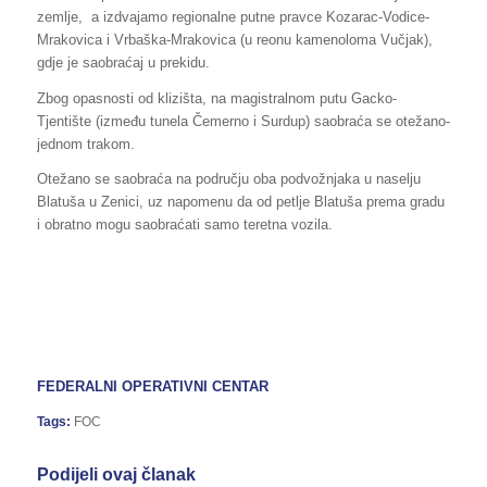
zemlje, a izdvajamo regionalne putne pravce Kozarac-Vodice-
Mrakovica i Vrbaška-Mrakovica (u reonu kamenoloma Vučjak),
gdje je saobraćaj u prekidu.
Zbog opasnosti od klizišta, na magistralnom putu Gacko-
Tjentište (između tunela Čemerno i Surdup) saobraća se otežano-
jednom trakom.
Otežano se saobraća na području oba podvožnjaka u naselju
Blatuša u Zenici, uz napomenu da od petlje Blatuša prema gradu
i obratno mogu saobraćati samo teretna vozila.
FEDERALNI OPERATIVNI CENTAR
Tags:
FOC
Podijeli ovaj članak