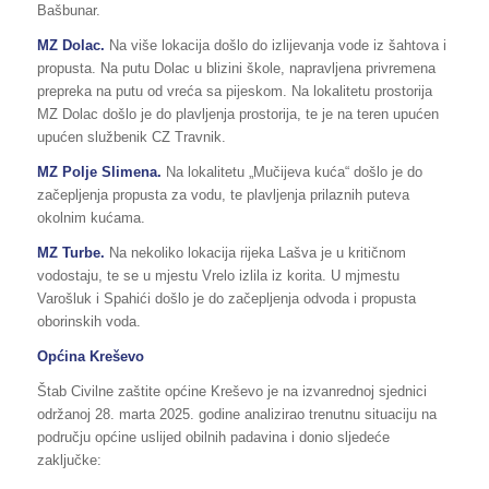
Bašbunar.
MZ Dolac.
Na više lokacija došlo do izlijevanja vode iz šahtova i
propusta. Na putu Dolac u blizini škole, napravljena privremena
prepreka na putu od vreća sa pijeskom. Na lokalitetu prostorija
MZ Dolac došlo je do plavljenja prostorija, te je na teren upućen
upućen službenik CZ Travnik.
MZ Polje Slimena.
Na lokalitetu „Mučijeva kuća“ došlo je do
začepljenja propusta za vodu, te plavljenja prilaznih puteva
okolnim kućama.
MZ Turbe.
Na nekoliko lokacija rijeka Lašva je u kritičnom
vodostaju, te se u mjestu Vrelo izlila iz korita. U mjmestu
Varošluk i Spahići došlo je do začepljenja odvoda i propusta
oborinskih voda.
Općina Kreševo
Štab Civilne zaštite općine Kreševo je na izvanrednoj sjednici
održanoj 28. marta 2025. godine analizirao trenutnu situaciju na
području općine uslijed obilnih padavina i donio sljedeće
zaključke: