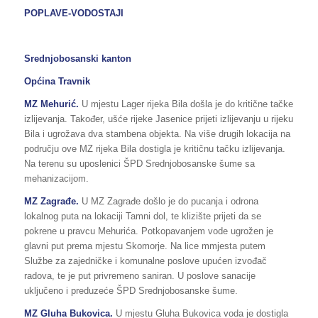
POPLAVE-VODOSTAJI
Srednjobosanski kanton
Općina Travnik
MZ Mehurić.
U mjestu Lager rijeka Bila došla je do kritične tačke
izlijevanja. Također, ušće rijeke Jasenice prijeti izlijevanju u rijeku
Bila i ugrožava dva stambena objekta. Na više drugih lokacija na
području ove MZ rijeka Bila dostigla je kritičnu tačku izlijevanja.
Na terenu su uposlenici ŠPD Srednjobosanske šume sa
mehanizacijom.
MZ Zagrađe.
U MZ Zagrađe došlo je do pucanja i odrona
lokalnog puta na lokaciji Tamni dol, te klizište prijeti da se
pokrene u pravcu Mehurića. Potkopavanjem vode ugrožen je
glavni put prema mjestu Skomorje. Na lice mmjesta putem
Službe za zajedničke i komunalne poslove upućen izvođač
radova, te je put privremeno saniran. U poslove sanacije
uključeno i preduzeće ŠPD Srednjobosanske šume.
MZ Gluha Bukovica.
U mjestu Gluha Bukovica voda je dostigla