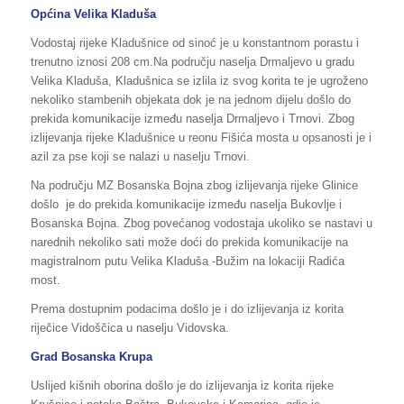
Općina Velika Kladuša
Vodostaj rijeke Kladušnice od sinoć je u konstantnom porastu i
trenutno iznosi 208 cm.Na području naselja Drmaljevo u gradu
Velika Kladuša, Kladušnica se izlila iz svog korita te je ugroženo
nekoliko stambenih objekata dok je na jednom dijelu došlo do
prekida komunikacije između naselja Drmaljevo i Trnovi. Zbog
izlijevanja rijeke Kladušnice u reonu Fišića mosta u opsanosti je i
azil za pse koji se nalazi u naselju Trnovi.
Na području MZ Bosanska Bojna zbog izlijevanja rijeke Glinice
došlo je do prekida komunikacije između naselja Bukovlje i
Bosanska Bojna. Zbog povećanog vodostaja ukoliko se nastavi u
narednih nekoliko sati može doći do prekida komunikacije na
magistralnom putu Velika Kladuša -Bužim na lokaciji Radića
most.
Prema dostupnim podacima došlo je i do izlijevanja iz korita
riječice Vidoščica u naselju Vidovska.
Grad Bosanska Krupa
Uslijed kišnih oborina došlo je do izlijevanja iz korita rijeke