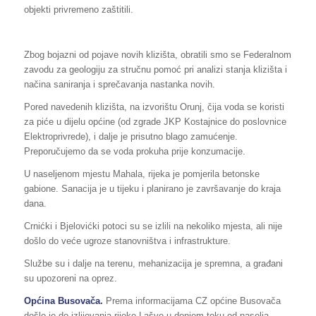
objekti privremeno zaštitili.
Zbog bojazni od pojave novih klizišta, obratili smo se Federalnom
zavodu za geologiju za stručnu pomoć pri analizi stanja klizišta i
načina saniranja i sprečavanja nastanka novih.
Pored navedenih klizišta, na izvorištu Orunj, čija voda se koristi
za piće u dijelu općine (od zgrade JKP Kostajnice do poslovnice
Elektroprivrede), i dalje je prisutno blago zamućenje.
Preporučujemo da se voda prokuha prije konzumacije.
U naseljenom mjestu Mahala, rijeka je pomjerila betonske
gabione. Sanacija je u tijeku i planirano je završavanje do kraja
dana.
Crnićki i Bjelovićki potoci su se izlili na nekoliko mjesta, ali nije
došlo do veće ugroze stanovništva i infrastrukture.
Službe su i dalje na terenu, mehanizacija je spremna, a građani
su upozoreni na oprez.
Općina Busovača.
Prema informacijama CZ općine Busovača
došlo je do izlijevanja rijeke Lašve u donjem toku od naselja