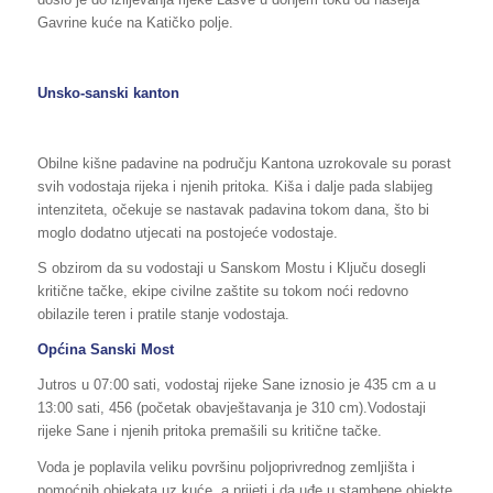
Gavrine kuće na Katičko polje.
Unsko-sanski kanton
Obilne kišne padavine na području Kantona uzrokovale su porast
svih vodostaja rijeka i njenih pritoka. Kiša i dalje pada slabijeg
intenziteta, očekuje se nastavak padavina tokom dana, što bi
moglo dodatno utjecati na postojeće vodostaje.
S obzirom da su vodostaji u Sanskom Mostu i Ključu dosegli
kritične tačke, ekipe civilne zaštite su tokom noći redovno
obilazile teren i pratile stanje vodostaja.
Općina Sanski Most
Jutros u 07:00 sati, vodostaj rijeke Sane iznosio je 435 cm a u
13:00 sati, 456 (početak obavještavanja je 310 cm).Vodostaji
rijeke Sane i njenih pritoka premašili su kritične tačke.
Voda je poplavila veliku površinu poljoprivrednog zemljišta i
pomoćnih objekata uz kuće, a prijeti i da uđe u stambene objekte