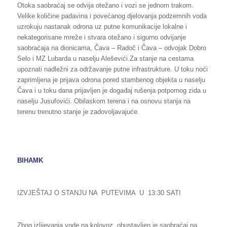
Otoka saobraćaj se odvija otežano i vozi se jednom trakom.
Velike količine padavina i povećanog djelovanja podzemnih voda
uzrokuju nastanak odrona uz putne komunikacije lokalne i
nekategorisane mreže i stvara otežano i sigurno odvijanje
saobraćaja na dionicama, Čava – Radoč i Čava – odvojak Dobro
Selo i MZ Lubarda u naselju Aleševići.Za stanje na cestama
upoznati nadležni za održavanje putne infrastrukture. U toku noći
zaprimljena je prijava odrona pored stambenog objekta u naselju
Čava i u toku dana prijavljen je događaj rušenja potpornog zida u
naselju Jusufovići. Obilaskom terena i na osnovu stanja na
terenu trenutno stanje je zadovoljavajuće.
BIHAMK
IZVJEŠTAJ O STANJU NA PUTEVIMA U 13:30 SATI
Zbog izlijevanja vode na kolovoz, obustavljen je saobraćaj na