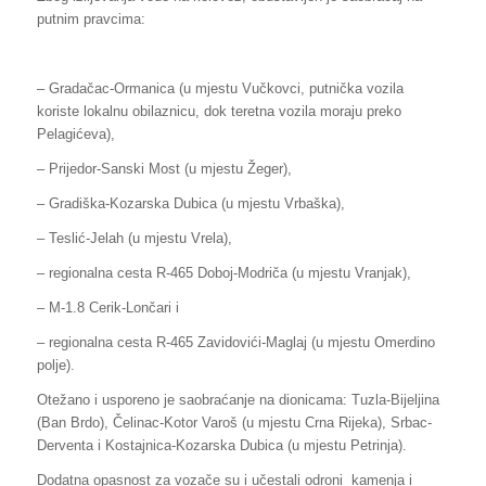
putnim pravcima:
– Gradačac-Ormanica (u mjestu Vučkovci, putnička vozila
koriste lokalnu obilaznicu, dok teretna vozila moraju preko
Pelagićeva),
– Prijedor-Sanski Most (u mjestu Žeger),
– Gradiška-Kozarska Dubica (u mjestu Vrbaška),
– Teslić-Jelah (u mjestu Vrela),
– regionalna cesta R-465 Doboj-Modriča (u mjestu Vranjak),
– M-1.8 Cerik-Lončari i
– regionalna cesta R-465 Zavidovići-Maglaj (u mjestu Omerdino
polje).
Otežano i usporeno je saobraćanje na dionicama: Tuzla-Bijeljina
(Ban Brdo), Čelinac-Kotor Varoš (u mjestu Crna Rijeka), Srbac-
Derventa i Kostajnica-Kozarska Dubica (u mjestu Petrinja).
Dodatna opasnost za vozače su i učestali odroni kamenja i