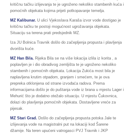
kritičnu tačku izlijevanja te je ugroženo nekoliko stambenih kuća i
pomoćnih objekata kojima prijeti potkopavanje temelja.
MZ Kalibunar.
U ulici Vjekoslava Karaša izvor vode dostigao je
kritičnu tačku te postoji mogućnost ugrožavanja objekata.
Situaciju sa terena prati predsjednik MZ.
Iza JU Bolnica Travnik došlo do začepljenja propusta i plavljenja
dvorišta kuće.
MZ Han Bila.
Rijeka Bila se na više lokacija izlila iz korita , a
poplavljen je i dio obradivog zemljišta te je ugroženo nekoliko
stambenih i pomoćnih objekata. Lokacija Zukića most bila je
naplavljena krutim otpadom, granjem i smećem, te je ova
prepreka otklonjena od strane izvođaća radova. Prema
informacijama došlo je do puštanja vode iz brana u mjestu Lager i
Mehurić što je dodatno otežalo situaciju. U mjestu Čukovnica,
dolazi do plavljenja pomoćnih objekata. Dostavljene vreće za
pijesak.
MZ Stari Grad.
Došlo do začepljenja propusta potoka Jale te
izlijevanja vode na magistralni put na lokaciji kod Šarene
džamije. Na teren upućeni vatrogasci PVJ Travnik i JKP