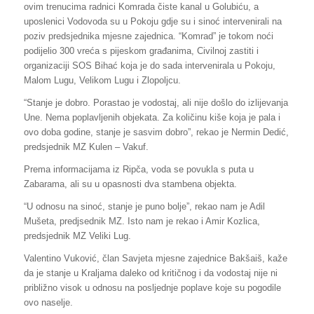
ovim trenucima radnici Komrada čiste kanal u Golubiću, a
uposlenici Vodovoda su u Pokoju gdje su i sinoć intervenirali na
poziv predsjednika mjesne zajednica. “Komrad” je tokom noći
podijelio 300 vreća s pijeskom građanima, Civilnoj zastiti i
organizaciji SOS Bihać koja je do sada intervenirala u Pokoju,
Malom Lugu, Velikom Lugu i Zlopoljcu.
“Stanje je dobro. Porastao je vodostaj, ali nije došlo do izlijevanja
Une. Nema poplavljenih objekata. Za količinu kiše koja je pala i
ovo doba godine, stanje je sasvim dobro”, rekao je Nermin Dedić,
predsjednik MZ Kulen – Vakuf.
Prema informacijama iz Ripča, voda se povukla s puta u
Zabarama, ali su u opasnosti dva stambena objekta.
“U odnosu na sinoć, stanje je puno bolje”, rekao nam je Adil
Mušeta, predjsednik MZ. Isto nam je rekao i Amir Kozlica,
predsjednik MZ Veliki Lug.
Valentino Vuković, član Savjeta mjesne zajednice Bakšaiš, kaže
da je stanje u Kraljama daleko od kritičnog i da vodostaj nije ni
približno visok u odnosu na posljednje poplave koje su pogodile
ovo naselje.