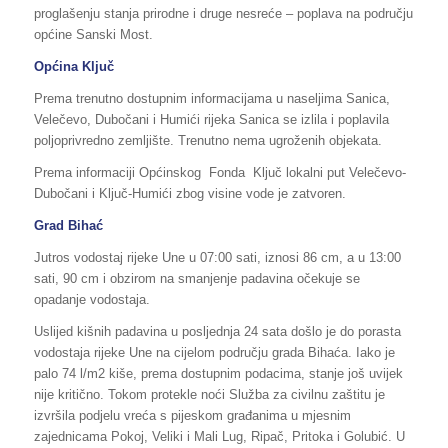
proglašenju stanja prirodne i druge nesreće – poplava na području
općine Sanski Most.
Općina Ključ
Prema trenutno dostupnim informacijama u naseljima Sanica,
Velečevo, Dubočani i Humići rijeka Sanica se izlila i poplavila
poljoprivredno zemljište. Trenutno nema ugroženih objekata.
Prema informaciji Općinskog Fonda Ključ lokalni put Velečevo-
Dubočani i Ključ-Humići zbog visine vode je zatvoren.
Grad Bihać
Jutros vodostaj rijeke Une u 07:00 sati, iznosi 86 cm, a u 13:00
sati, 90 cm i obzirom na smanjenje padavina očekuje se
opadanje vodostaja.
Uslijed kišnih padavina u posljednja 24 sata došlo je do porasta
vodostaja rijeke Une na cijelom području grada Bihaća. Iako je
palo 74 l/m2 kiše, prema dostupnim podacima, stanje još uvijek
nije kritično. Tokom protekle noći Služba za civilnu zaštitu je
izvršila podjelu vreća s pijeskom građanima u mjesnim
zajednicama Pokoj, Veliki i Mali Lug, Ripač, Pritoka i Golubić. U