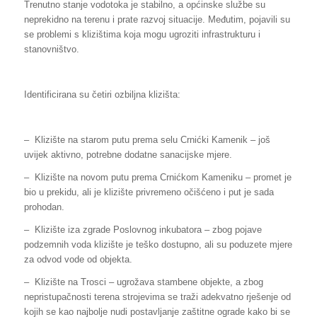
Trenutno stanje vodotoka je stabilno, a općinske službe su
neprekidno na terenu i prate razvoj situacije. Međutim, pojavili su
se problemi s klizištima koja mogu ugroziti infrastrukturu i
stanovništvo.
Identificirana su četiri ozbiljna klizišta:
– Klizište na starom putu prema selu Crnićki Kamenik – još
uvijek aktivno, potrebne dodatne sanacijske mjere.
– Klizište na novom putu prema Crnićkom Kameniku – promet je
bio u prekidu, ali je klizište privremeno očišćeno i put je sada
prohodan.
– Klizište iza zgrade Poslovnog inkubatora – zbog pojave
podzemnih voda klizište je teško dostupno, ali su poduzete mjere
za odvod vode od objekta.
– Klizište na Trosci – ugrožava stambene objekte, a zbog
nepristupačnosti terena strojevima se traži adekvatno rješenje od
kojih se kao najbolje nudi postavljanje zaštitne ograde kako bi se