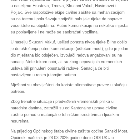
u naseljima Hrustovo, Trnova, Skucani Vakuf, Husimovci i
Poljak. Sve raspoložive ekipe civilne zaštite sa mehanizacijom
su na terenu i pokušavaju spriječiti nabujale rijeke da naprave
veće štete na objektima. Putne komunikacije na nekoliko mjesta
su poplavljene i ne može se saobraćati vozilima.
U naselju Skucani Vakuf, uslijed porasta nivoa rijeke Blihe došlo
je do oštećenja putne komunikacije (oštećen most), gdje je jedan
dio mještana bio odsječen, izvođači radova angažovani su na
sanaciji štete tokom noći, ali su zbog nepovoljnih vremenskih
uslova bili prinuđeni obustaviti radove. Sanacija će biti
nastavljena u ranim jutarnjim satima.
Mještani su obaviješteni da koriste alternativne pravce u slučaju
potrebe.
Zbog trenutne situacije i predviđenih vremenskih prilika u
narednim danima, zatražili su od Kantonalne uprave civilne
zaštite pomoć u materijalno tehničkim sredstvima i ljudskim
resursima.
Na prijedlog Općinskog štaba civilne zaštite općine Sanski Most,
Općinski načelnik je 28.03.2025.godine donio ODLUKU o