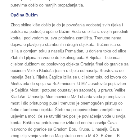
putevima došlo do manjih propadanja tla.
Općina Bužim
Zbog obilne kiše došlo je do je povećanja vodostaj svih rijeka i
potoka na području općine Bužim.Voda se izlila iz svojih prirodnih
korita i pod vodom su sva priobalna zemljišta. Trenutno nema
dojava o plavljenju stambenih i drugih objekata. Bužimnica se
izlila u gornjem toku u naselju Pomajdan, u donjem toku od ulice
Zlatnih Ljiljana nizvodno do lokalnog puta V.Rijeka – Lubarda i
cijelom dužinom od poslovnog objekta Gradnja final do granice sa
općinom Velika Kladuša (osim u dijelu od naselja Brestovac do
naselja Bezi). Rijeka Čaglica izlila se u cijelom toku od izvora do
Međuvođa do spoja sa Bužimnicom. U MZ Jusufovići poplavljen
je Sejdića Most i potpuno obustavljen saobraćaj u pravcu Velike
Kladuše. U naselju Muminovići u MZ Lubarda voda je preplavila
most i dio pristupnog puta i trenutno je onemogućen pristup do
četiri stambena objekta. Štete na poljoprivrednim zemljištima i
usjevima moći će se utvrditi tek poslije povlačenja vode u svoja
korita. Baštra sa pritokama se izlila od centra naselja Čava
nizvodno do granice sa Gradom Bos. Krupa. U naselju Čava
zbog izlijevanja vode na Magistralnu cestu M 4.3. Bužim – B.