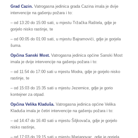
Grad Cazin.
Vatrogasna jedinica grada Cazina imala je dvije
intervencije na gašenju požara i to:
– od 13:20 do 15:00 sati, u mjestu Tržačka Raštela, gdje je
gorjelo nisko rastinje, te
– od 00:05 do 01:00 sati, u mjestu Bajramovići, gdje je gorjela
šuma.
Općina Sanski Most.
Vatrogasna jedinica općine Sanski Most
imala je dvije intervencije na gašenju požara i to:
– od 11:54 do 17:00 sati u mjestu Modra, gdje je gorjelo nisko
rastinje, te
– od 15:03 do 15:35 sati u mjestu Jezernice, gdje je gorio
kontejner za otpad.
Općina Velika Kladuša.
Vatrogasna jedinica općine Velika
Kladuša imala je četiri intervencije na gašenju požara i to:
– od 14:47 do 16:40 sati u mjestu Šiljkovača, gdje je gorjelo
nisko rastinje,
– od 17:03 do 19:15 sati u mjestu Marjanovac, gdje je gorjela