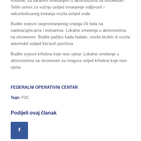
imovine, sa lokalnim ometanjem u aktivnostima na otvorenom.
Teški uslovi za vožnju uslijed smanjenje vidljivosti i
nekontrolisanog kretanja vozila uslijed vode.
Budite svjesni rasprostranjenog snijega i/ili leda na
saobraćajnicama i trotoarima. Lokalne smetenje u aktivnostima
na otvorenom. Budite pažljivi kada hodate, vozite biciklo ili vozite
automobil uslijed klizavih površina.
Budite svjesni krhotina koje nosi vjetar. Lokalne smetenje u
aktivnostima na otvorenom su moguće usljed krhotina koje nosi
vjetar.
FEDERALNI OPERATIVNI CENTAR
Tags:
FOC
Podijeli ovaj članak