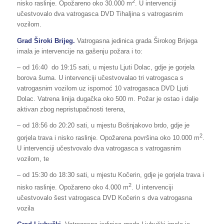
2
nisko raslinje. Opožareno oko 30.000 m
. U intervenciji
učestvovalo dva vatrogasca DVD Tihaljina s vatrogasnim
vozilom.
Grad Široki Brijeg.
Vatrogasna jedinica grada Širokog Brijega
imala je intervencije na gašenju požara i to:
– od 16:40 do 19:15 sati, u mjestu Ljuti Dolac, gdje je gorjela
borova šuma. U intervenciji učestvovalao tri vatrogasca s
vatrogasnim vozilom uz ispomoć 10 vatrogasaca DVD Ljuti
Dolac. Vatrena linija dugačka oko 500 m. Požar je ostao i dalje
aktivan zbog nepristupačnosti terena,
– od 18:56 do 20:20 sati, u mjestu Bošnjakovo brdo, gdje je
2
gorjela trava i nisko raslinje. Opožarena površina oko 10.000 m
.
U intervenciji učestvovalo dva vatrogasca s vatrogasnim
vozilom, te
– od 15:30 do 18:30 sati, u mjestu Kočerin, gdje je gorjela trava i
2
nisko raslinje. Opožareno oko 4.000 m
. U intervenciji
učestvovalo šest vatrogasca DVD Kočerin s dva vatrogasna
vozila