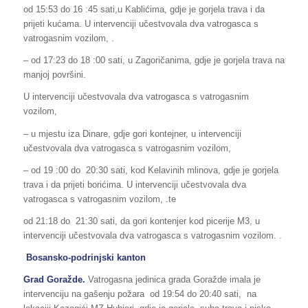
od 15:53 do 16 :45 sati,u Kablićima, gdje je gorjela trava i da
prijeti kućama. U intervenciji učestvovala dva vatrogasca s
vatrogasnim vozilom, .
– od 17:23 do 18 :00 sati, u Zagoričanima, gdje je gorjela trava na
manjoj površini.
U intervenciji učestvovala dva vatrogasca s vatrogasnim
vozilom,
– u mjestu iza Dinare, gdje gori kontejner, u intervenciji
učestvovala dva vatrogasca s vatrogasnim vozilom,
– od 19 :00 do 20:30 sati, kod Kelavinih mlinova, gdje je gorjela
trava i da prijeti borićima. U intervenciji učestvovala dva
vatrogasca s vatrogasnim vozilom, .te
od 21:18 do 21:30 sati, da gori kontenjer kod picerije M3, u
intervenciji učestvovala dva vatrogasca s vatrogasnim vozilom. .
Bosansko-podrinjski kanton
Grad Goražde.
Vatrogasna jedinica grada Goražde imala je
intervenciju na gašenju požara od 19:54 do 20:40 sati, na