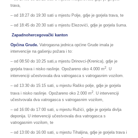
trava,
– od 18:27 do 19:30 sati u mjestu Polje, gdje je gorjela trava, te
– od 18:45 do 20:30 sati u mjestu Elezovići, gdje je gorjela šuma.
Zapadnohercegovački kanton
Općina
Grude
.
Vatrogasna jednica općine Grude imala je
intervencije na gašenju požara i to:
– od 08:50 do 10:25 sati,u mjestu Drinovci-(Krenica), gdje je
2
gorjela trava i nisko raslinje. Opožareno oko 4.000 m
. U
intervenciji učestvovala dva vatrogasca s vatrogasnim vozilom.
– od 13:30 do 15:15 sati, u mjestu Raško polje, gdje je gorjela
2
trava i nisko raslinje. Opožareno oko 2.000 m
. U intervenciji
učestvovala dva vatrogasca s vatrogasnim vozilom,
– od 16:00 do 17:00 sati, u mjestu Ružići, gdje je gorjela divlja
deponija. U intervenciji učestvovala dva vatrogasca s
vatrogasnim vozilom, te
– od 13:00 do 16:00 sati, u mjestu Tihaljina, gdje je gorjela trava i