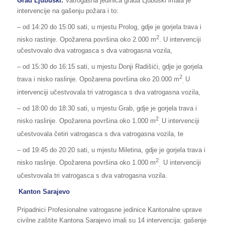
Grad Ljubuški.
Vatrogasna jedinica grada Ljubuški imala je
intervencije na gašenju požara i to:
– od 14:20 do 15:00 sati, u mjestu Prolog, gdje je gorjela trava i
2
nisko rastinje. Opožarena površina oko 2.000 m
. U intervenciji
učestvovalo dva vatrogasca s dva vatrogasna vozila,
– od 15:30 do 16:15 sati, u mjestu Donji Radišići, gdje je gorjela
2
trava i nisko raslinje. Opožarena površina oko 20.000 m
U
.
intervenciji učestvovala tri vatrogasca s dva vatrogasna vozila,
– od 18:00 do 18:30 sati, u mjestu Grab, gdje je gorjela trava i
2
nisko raslinje. Opožarena površina oko 1.000 m
U intervenciji
.
učestvovala četiri vatrogasca s dva vatrogasna vozila, te
– od 19:45 do 20:20 sati, u mjestu Miletina, gdje je gorjela trava i
2
nisko raslinje. Opožarena površina oko 1.000 m
U intervenciji
.
učestvovala tri vatrogasca s dva vatrogasna vozila.
Kanton Sarajevo
Pripadnici Profesionalne vatrogasne jedinice Kantonalne uprave
civilne zaštite Kantona Sarajevo imali su 14 intervencija: gašenje