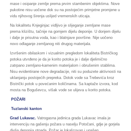
mase i osipanje zemlje prema prvim stambenim objektima. Nove
pukotine nisu uočene dok su na postojećim primjetne promjene u
vidu njihovog širenja uslijed vremenskih uticaja.
Na lokalitetu Knjeginjac vidljivo je slijeganje zemljane mase
prema klizištu, tačnije na gornjem dijelu deponije. U donjem dijelu
i dalje je prisutna voda, kao i blatnjave površine. Nije uočeno
novo odlaganje zemljanog niti drugog materijala.
Izvršenim obilaskom i vizualnim pregledom lokaliteta Bistričkog
potoka utvrđeno je da je korito potoka je i dalje djelimično
zatrpano zemljano-kamenim materijalom i obrušenim stablima.
Nisu evidentirane nove degradacije, niti su poduzete aktivnosti na
uklanjanju postojećih prepreka. Dotok vode sa Trebevića kroz
Bistrički potok u povećanim količinama. Sa kaptaže izvora, kod
mosta na Boguševcu, višak vode se ulijeva u korito potoka.
POŽARI
Tuzlanski kanton
Grad Lukavac.
Vatrogasna jedinica grada Lukavac imala je
intervenciju na gašenju požara u naselju Potočani, gdje je gorjela
divlja deponija otpada. Požar je lokalizovan i ugašen.