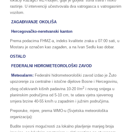
lokaciji Kazagići MZ-Hubjeri, gdje je gorjela suha trava i nisko
rastinje. U intervenciji učestvovala dva vatrogasca s vatrogasnim
vozilom.
ZAGAĐIVANJE OKOLIŠA
Hercegovačko-neretvanski kanton
Prema podacima FHMZ-a, indeks kvalitete zraka u 07:00 sati, u
Mostaru je označen kao zagađen, a na Ivan Sedlu kao dobar.
OSTALO
FEDERALNI HIDROMETEOROLOŠKI ZAVOD
Meteoalarm:
Federalni hidrometeorološki zavod izdao je Žuto
upozorenje za centralne i istočne dijelove Bosne i Hercegovinu,
2
zbog očekivanih kišnih padavina 10-20 l/m
i novog snijega u
planinskim područjima od 5-10 cm, te udara vjetra sjevernog
smjera brzine 40-55 km/h u zapadnim i južnim područjima.
Preporuke, mjere, prema WMO-u (Svjetska meteorološka
organizacija):
Budite svjesni mogućnosti za lokalno plavljenje manjeg broja