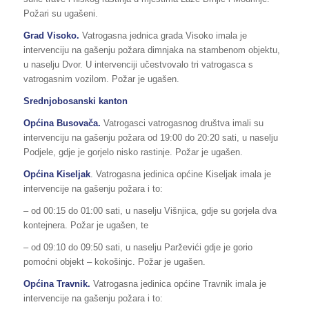
Požari su ugašeni.
Grad Visoko.
Vatrogasna jednica grada Visoko imala je
intervenciju na gašenju požara dimnjaka na stambenom objektu,
u naselju Dvor. U intervenciji učestvovalo tri vatrogasca s
vatrogasnim vozilom. Požar je ugašen.
Srednjobosanski kanton
Općina Busovača.
Vatrogasci vatrogasnog društva imali su
intervenciju na gašenju požara od 19:00 do 20:20 sati, u naselju
Podjele, gdje je gorjelo nisko rastinje. Požar je ugašen.
Općina Kiseljak
. Vatrogasna jedinica općine Kiseljak imala je
intervencije na gašenju požara i to:
– od 00:15 do 01:00 sati, u naselju Višnjica, gdje su gorjela dva
kontejnera. Požar je ugašen, te
– od 09:10 do 09:50 sati, u naselju Parževići gdje je gorio
pomoćni objekt – kokošinjc. Požar je ugašen.
Općina Travnik.
Vatrogasna jedinica općine Travnik imala je
intervencije na gašenju požara i to: