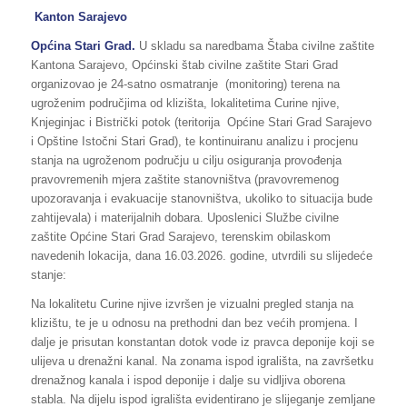
Kanton Sarajevo
Općina
Stari Grad.
U skladu sa naredbama Štaba civilne zaštite
Kantona Sarajevo, Općinski štab civilne zaštite Stari Grad
organizovao je 24-satno osmatranje (monitoring) terena na
ugroženim područjima od klizišta, lokalitetima Curine njive,
Knjeginjac i Bistrički potok (teritorija Općine Stari Grad Sarajevo
i Opštine Istočni Stari Grad), te kontinuiranu analizu i procjenu
stanja na ugroženom području u cilju osiguranja provođenja
pravovremenih mjera zaštite stanovništva (pravovremenog
upozoravanja i evakuacije stanovništva, ukoliko to situacija bude
zahtijevala) i materijalnih dobara. Uposlenici Službe civilne
zaštite Općine Stari Grad Sarajevo, terenskim obilaskom
navedenih lokacija, dana 16.03.2026. godine, utvrdili su slijedeće
stanje:
Na lokalitetu Curine njive izvršen je vizualni pregled stanja na
klizištu, te je u odnosu na prethodni dan bez većih promjena. I
dalje je prisutan konstantan dotok vode iz pravca deponije koji se
ulijeva u drenažni kanal. Na zonama ispod igrališta, na završetku
drenažnog kanala i ispod deponije i dalje su vidljiva oborena
stabla. Na dijelu ispod igrališta evidentirano je slijeganje zemljane