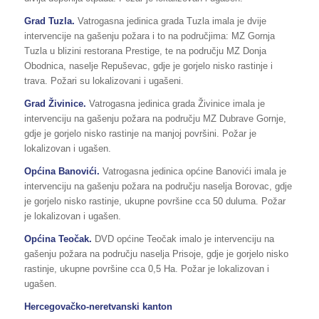
Grad Tuzla.
Vatrogasna jedinica grada Tuzla imala je dvije
intervencije na gašenju požara i to na područjima: MZ Gornja
Tuzla u blizini restorana Prestige, te na području MZ Donja
Obodnica, naselje Repuševac, gdje je gorjelo nisko rastinje i
trava. Požari su lokalizovani i ugašeni.
Grad Živinice.
Vatrogasna jedinica grada Živinice imala je
intervenciju na gašenju požara na području MZ Dubrave Gornje,
gdje je gorjelo nisko rastinje na manjoj površini. Požar je
lokalizovan i ugašen.
Općina Banovići.
Vatrogasna jedinica općine Banovići imala je
intervenciju na gašenju požara na području naselja Borovac, gdje
je gorjelo nisko rastinje, ukupne površine cca 50 duluma. Požar
je lokalizovan i ugašen.
Općina Teočak.
DVD općine Teočak imalo je intervenciju na
gašenju požara na području naselja Prisoje, gdje je gorjelo nisko
rastinje, ukupne površine cca 0,5 Ha. Požar je lokalizovan i
ugašen.
Hercegovačko-neretvanski kanton