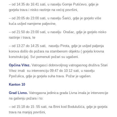
– od 14:35 do 16:41 sati, u naselju Gornje Putićevo, gdje je
gorjela trava i nisko rastinje na većoj površini,
– od 20:05 do 23:00 sati, u naselju Šarići, gdje je gorjelo više
kuća usljed namjerne paljevine,
– od 21:50 do 23:00 sati, u naselju Orašac, gdje je gorjelo nisko
rastinje i trava, te
– od 13:27 do 14:25 sati, naselju Pirota, gdje je usljed paljenja
korova došlo do požara na stambenom objektu ( gorjela krovna
konstrukcija). Svi pomenuti požari su ugašeni.
Općina Vitez.
Vatrogasci dobrovoljnog vatrogasnog društva Stari
Vitez imali su intervenciju 09:47 do 10:12 sati, u naselju
Ppočulica, gdje je gorjela suha trava. Požar je ugašen.
Kanton 10
Grad Livno.
Vatrogasna jedinica grada Livna imala je intervencije
na gašenju požara i to:
– od 15:18 do 15 :55 sati, na Brini kod Bodulušića, gdje je gorjela
trava na manjoj površini,