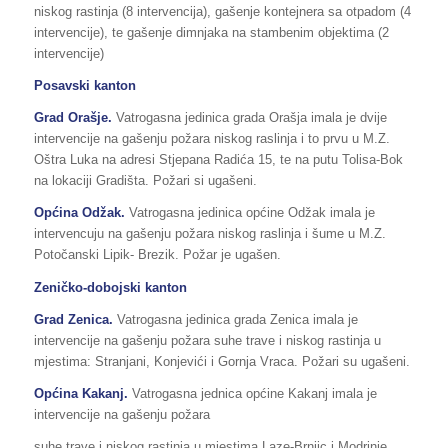
niskog rastinja (8 intervencija), gašenje kontejnera sa otpadom (4
intervencije), te gašenje dimnjaka na stambenim objektima (2
intervencije)
Posavski kanton
Grad Orašje.
Vatrogasna jedinica grada Orašja imala je dvije
intervencije na gašenju požara niskog raslinja i to prvu u M.Z.
Oštra Luka na adresi Stjepana Radića 15, te na putu Tolisa-Bok
na lokaciji Gradišta. Požari si ugašeni.
Općina Odžak.
Vatrogasna jedinica općine Odžak imala je
intervencuju na gašenju požara niskog raslinja i šume u M.Z.
Potočanski Lipik- Brezik. Požar je ugašen.
Zeničko-dobojski kanton
Grad Zenica.
Vatrogasna jedinica grada Zenica imala je
intervencije na gašenju požara suhe trave i niskog rastinja u
mjestima: Stranjani, Konjevići i Gornja Vraca. Požari su ugašeni.
Općina
Kakanj.
Vatrogasna jednica općine Kakanj imala je
intervencije na gašenju požara
suhe trave i niskog rastinja u mjestima Laze-Brnjic i Modrinje.