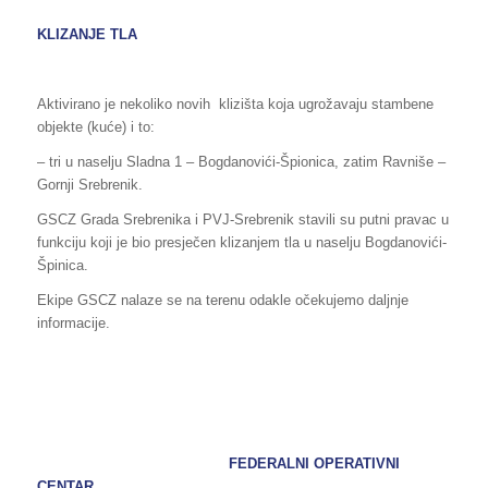
KLIZANJE TLA
Aktivirano je nekoliko novih klizišta koja ugrožavaju stambene
objekte (kuće) i to:
– tri u naselju Sladna 1 – Bogdanovići-Špionica, zatim Ravniše –
Gornji Srebrenik.
GSCZ Grada Srebrenika i PVJ-Srebrenik stavili su putni pravac u
funkciju koji je bio presječen klizanjem tla u naselju Bogdanovići-
Špinica.
Ekipe GSCZ nalaze se na terenu odakle očekujemo daljnje
informacije.
FEDERALNI OPERATIVNI
CENTAR