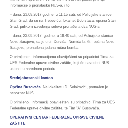
informacije o pronalasku NUS-a, i to:
– dana, 23.09.2017.godine, u 11:15 sati, od Policijske stanice
Stari Grad, da su na Trebeviću, lokalitet Bob staza, općina Stari
Grad, prilikom izvođenja radova pronađena dva NUS-a;
– dana, 23.09.2017. godine, u 18:40 sati, od Policijske stanice
Novo Sarajevo, da je u ul. Derviša Numića br.78., općina Novo
Sarajevo, pronađena jedana ručna bomba.
O primljenim informacijama obaviješteni su pripadnici Tima za
UES Federalne uprave civilne zaštite, koji će navedeni NUS
ukloniti u narednom periodu.
Srednjobosanski kanton
Op
ć
ina
Busovača
. Na lokalitetu D. Solakovići, pronađen je
nepoznat NUS.
O primljenoj informaciji obaviješteni su pripadnici Tima za UES
Federalne uprave civilne zaštite, te Tim ”A” Busovača.
OPERATIVNI CENTAR FEDERALNE UPRAVE CIVILNE
ZAŠTITE