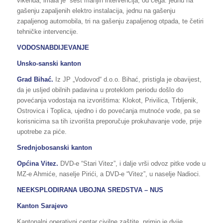
vikenda, imala je šest manjih intervencija, od čega: jednu na
gašenju zapaljenih elektro instalacija, jednu na gašenju
zapaljenog automobila, tri na gašenju zapaljenog otpada, te četiri
tehničke intervencije.
VODOSNABDIJEVANJE
Unsko-sanski kanton
Grad Bihać.
Iz JP „Vodovod“ d.o.o. Bihać, pristigla je obavijest,
da je usljed obilnih padavina u proteklom periodu došlo do
povećanja vodostaja na izvorištima: Klokot, Privilica, Trbljenik,
Ostrovica i Toplica, ujedno i do povećanja mutnoće vode, pa se
korisnicima sa tih izvorišta preporučuje prokuhavanje vode, prije
upotrebe za piće.
Srednjobosanski kanton
Općina Vitez.
DVD-e “Stari Vitez”, i dalje vrši odvoz pitke vode u
MZ-e Ahmiće, naselje Pirići, a DVD-e “Vitez”, u naselje Nadioci.
NEEKSPLODIRANA UBOJNA SREDSTVA – NUS
Kanton Sarajevo
Kantonalni operativni centar civilne zaštite, primio je dvije